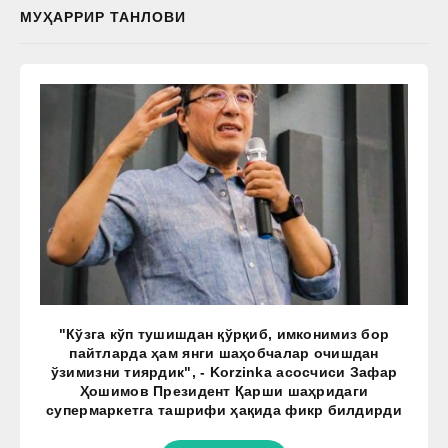
МУҲАРРИР ТАНЛОВИ
"Кўзга кўп тушишдан қўрқиб, имконимиз бор
пайтларда ҳам янги шаҳобчалар очишдан
ўзимизни тиярдик", - Korzinka асосчиси Зафар
Ҳошимов Президент Қарши шаҳридаги
супермаркетга ташрифи ҳақида фикр билдирди