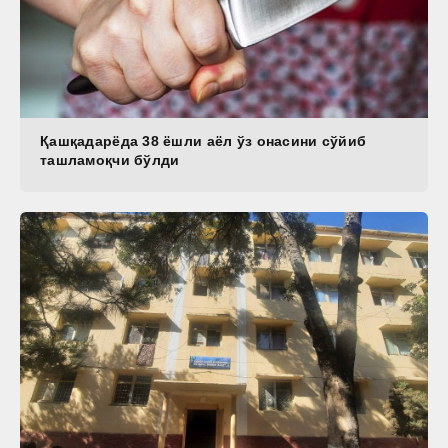
Қашқадарёда 38 ёшли аёл ўз онасини сўйиб
ташламоқчи бўлди