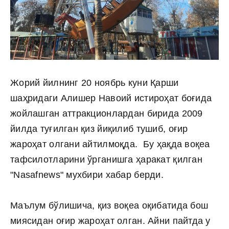
Жорий йилнинг 20 ноябрь куни Қарши
шаҳридаги Алишер Навоий истироҳат боғида
жойлашган аттракционлардан бирида 2009
йилда туғилган қиз йиқилиб тушиб, оғир
жароҳат олгани айтилмоқда. Бу ҳақда воқеа
тафсилотларини ўрганишга ҳаракат қилган
"Nasafnews" мухбири хабар берди.
Маълум бўлишича, қиз воқеа оқибатида бош
миясидан оғир жароҳат олган. Айни пайтда у