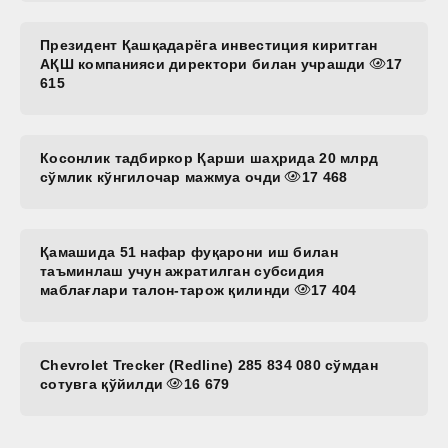
Президент Қашқадарёга инвестиция киритган
АҚШ компанияси директори билан учрашди
17
615
Косонлик тадбиркор Қарши шаҳрида 20 млрд
сўмлик кўнгилочар мажмуа очди
17 468
Қамашида 51 нафар фуқарони иш билан
таъминлаш учун ажратилган субсидия
маблағлари талон-тарож қилинди
17 404
Chevrolet Trecker (Redline) 285 834 080 сўмдан
сотувга қўйилди
16 679