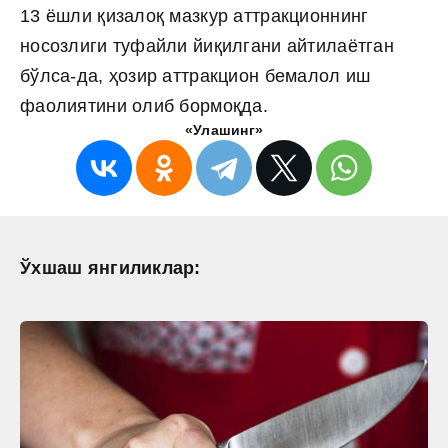
13 ёшли қизалоқ мазкур аттракционнинг
носозлиги туфайли йиқилгани айтилаётган
бўлса-да, ҳозир аттракцион бемалол иш
фаолиятини олиб бормоқда.
«Улашинг»
Ўхшаш янгиликлар: