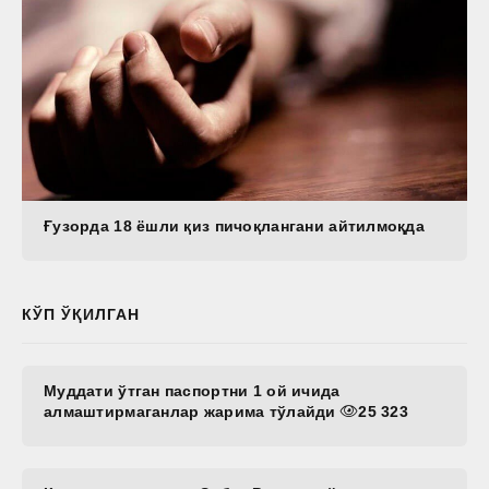
Ғузорда 18 ёшли қиз пичоқлангани айтилмоқда
КЎП ЎҚИЛГАН
Муддати ўтган паспортни 1 ой ичида
алмаштирмаганлар жарима тўлайди
25 323