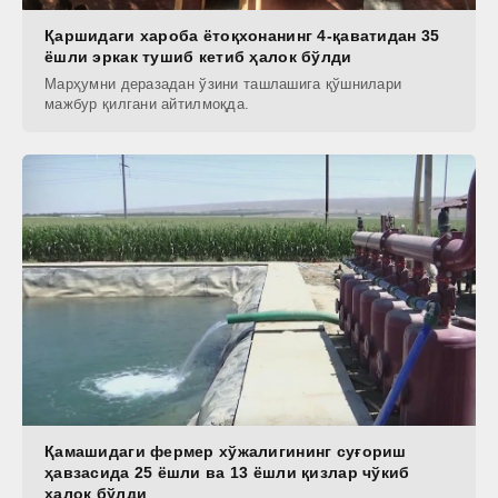
Қаршидаги хароба ётоқхонанинг 4-қаватидан 35
ёшли эркак тушиб кетиб ҳалок бўлди
Марҳумни деразадан ўзини ташлашига қўшнилари
мажбур қилгани айтилмоқда.
Қамашидаги фермер хўжалигининг суғориш
ҳавзасида 25 ёшли ва 13 ёшли қизлар чўкиб
ҳалок бўлди