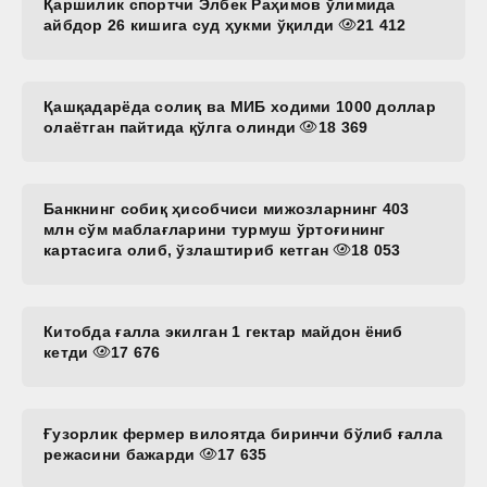
Қаршилик спортчи Элбек Раҳимов ўлимида
айбдор 26 кишига суд ҳукми ўқилди
21 412
Қашқадарёда солиқ ва МИБ ходими 1000 доллар
олаётган пайтида қўлга олинди
18 369
Банкнинг собиқ ҳисобчиси мижозларнинг 403
млн сўм маблағларини турмуш ўртоғининг
картасига олиб, ўзлаштириб кетган
18 053
Китобда ғалла экилган 1 гектар майдон ёниб
кетди
17 676
Ғузорлик фермер вилоятда биринчи бўлиб ғалла
режасини бажарди
17 635