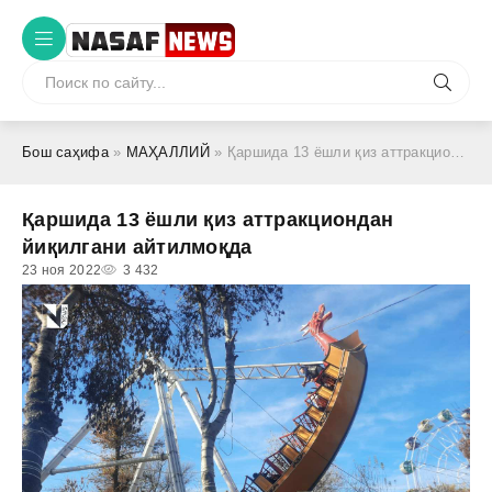
Бош саҳифа
»
МАҲАЛЛИЙ
» Қаршида 13 ёшли қиз аттракциондан йиқилгани айтилмоқда
Қаршида 13 ёшли қиз аттракциондан
йиқилгани айтилмоқда
23 ноя 2022
3 432