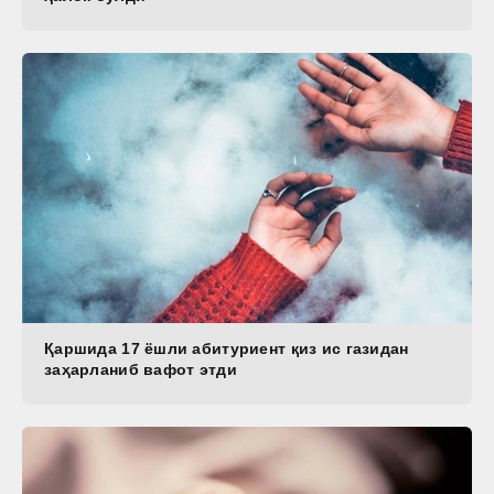
Қаршида 17 ёшли абитуриент қиз ис газидан
заҳарланиб вафот этди