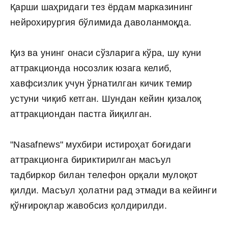
Қарши шаҳридаги тез ёрдам марказининг
нейрохирургия бўлимида даволанмоқда.
Қиз ва унинг онаси сўзларига кўра, шу куни
аттракционда носозлик юзага келиб,
хавфсизлик учун ўрнатилган кичик темир
устуни чиқиб кетган. Шундан кейин қизалоқ
аттракциондан пастга йиқилган.
"Nasafnews" мухбири истироҳат боғидаги
аттракционга бириктирилган масъул
тадбиркор билан телефон орқали мулоқот
қилди. Масъул ҳолатни рад этмади ва кейинги
қўнғироқлар жавобсиз қолдирилди.