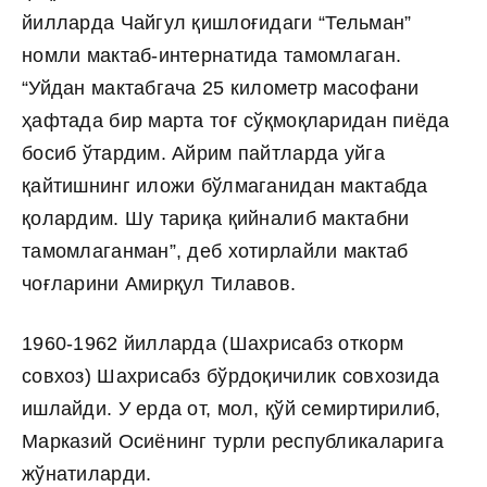
йилларда Чайгул қишлоғидаги “Тельман”
номли мактаб-интернатида тамомлаган.
“Уйдан мактабгача 25 километр масофани
ҳафтада бир марта тоғ сўқмоқларидан пиёда
босиб ўтардим. Айрим пайтларда уйга
қайтишнинг иложи бўлмаганидан мактабда
қолардим. Шу тариқа қийналиб мактабни
тамомлаганман”, деб хотирлайли мактаб
чоғларини Амирқул Тилавов.
1960-1962 йилларда (Шахрисабз откорм
совхоз) Шахрисабз бўрдоқичилик совхозида
ишлайди. У ерда от, мол, қўй семиртирилиб,
Марказий Осиёнинг турли республикаларига
жўнатиларди.