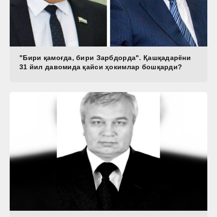
"Бири қамоғда, бири Зарбдорда". Қашқадарёни
31 йил давомида қайси ҳокимлар бошқарди?