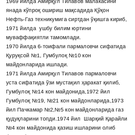
1969 йилда Амирқул Тилавов малакасини
янада кўпроқ ошириш мақсадида Қўқон
Нефть-Газ техникумига сиртдан ўқишга кириб,
1971 йилда ушбу билим юртини
муваффақиятли тамомлади.
1970 йилда 6-тоифали пармаловчи сифатида
Қуруқсой №1, Гумбулоқ №10 кон
майдонларида ишлади.
1971 йилда Амирқул Тилавов пармаловчи
уста сифатида ўзи мустақил ҳаракат қилиб,
Гумбулоқ №14 кон майдонида,1972 йил
Гумбулоқ №19, №21 кон майдонларида,1973
йил Пачкамар №2,№5 кон майдонларида газ
қудуқларини топди.1974 йил Шарқий Қарайли
№4 кон майдонида қазиш ишларини олиб