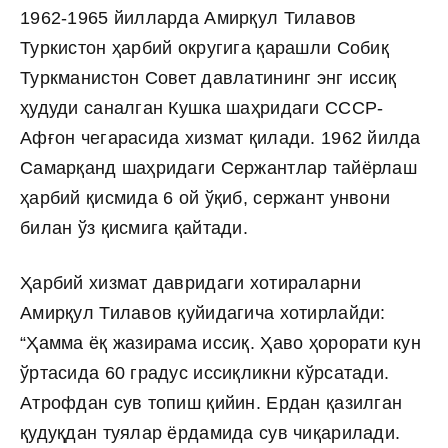
1962-1965 йилларда Амирқул Тилавов
Туркистон ҳарбий округига қарашли Собиқ
Туркманистон Совет давлатининг энг иссиқ
ҳудуди саналган Кушка шаҳридаги СССР-
Афғон чегарасида хизмат қилади. 1962 йилда
Самарқанд шаҳридаги Сержантлар тайёрлаш
ҳарбий қисмида 6 ой ўқиб, сержант унвони
билан ўз қисмига қайтади.
Ҳарбий хизмат давридаги хотираларни
Амирқул Тилавов қуйидагича хотирлайди:
“Ҳамма ёқ жазирама иссиқ. Ҳаво ҳорорати кун
ўртасида 60 градус иссиқликни кўрсатади.
Атрофдан сув топиш қийин. Ердан қазилган
қудуқдан туялар ёрдамида сув чиқарилади.