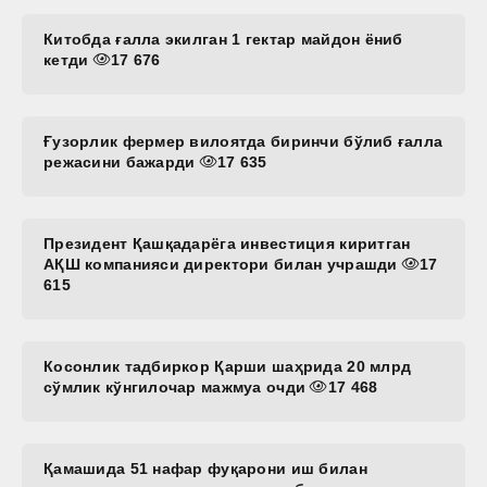
Китобда ғалла экилган 1 гектар майдон ёниб
кетди
17 676
Ғузорлик фермер вилоятда биринчи бўлиб ғалла
режасини бажарди
17 635
Президент Қашқадарёга инвестиция киритган
АҚШ компанияси директори билан учрашди
17
615
Косонлик тадбиркор Қарши шаҳрида 20 млрд
сўмлик кўнгилочар мажмуа очди
17 468
Қамашида 51 нафар фуқарони иш билан