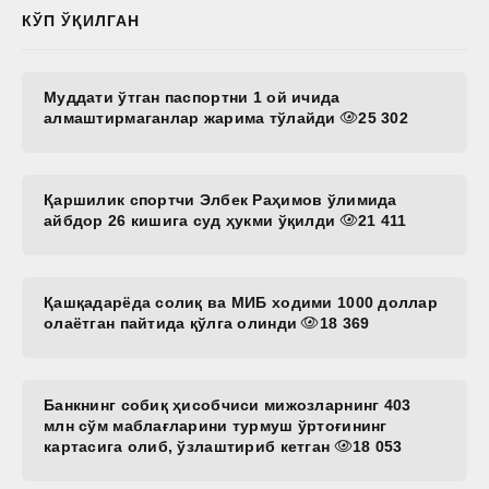
КЎП ЎҚИЛГАН
Муддати ўтган паспортни 1 ой ичида
алмаштирмаганлар жарима тўлайди
25 302
Қаршилик спортчи Элбек Раҳимов ўлимида
айбдор 26 кишига суд ҳукми ўқилди
21 411
Қашқадарёда солиқ ва МИБ ходими 1000 доллар
олаётган пайтида қўлга олинди
18 369
Банкнинг собиқ ҳисобчиси мижозларнинг 403
млн сўм маблағларини турмуш ўртоғининг
картасига олиб, ўзлаштириб кетган
18 053