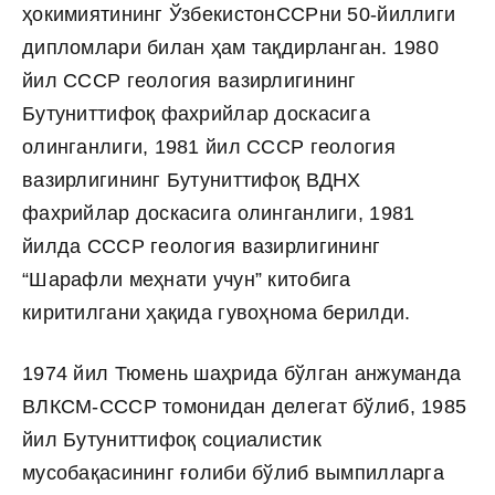
ҳокимиятининг ЎзбекистонССРни 50-йиллиги
дипломлари билан ҳам тақдирланган. 1980
йил СССР геология вазирлигининг
Бутуниттифоқ фахрийлар доскасига
олинганлиги, 1981 йил СССР геология
вазирлигининг Бутуниттифоқ ВДНХ
фахрийлар доскасига олинганлиги, 1981
йилда СССР геология вазирлигининг
“Шарафли меҳнати учун” китобига
киритилгани ҳақида гувоҳнома берилди.
1974 йил Тюмень шаҳрида бўлган анжуманда
ВЛКСМ-СССР томонидан делегат бўлиб, 1985
йил Бутуниттифоқ социалистик
мусобақасининг ғолиби бўлиб вымпилларга