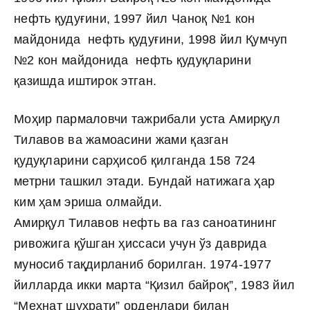
нефть қудуғини, 1997 йил Чаноқ №1 кон
майдонида нефть қудуғини, 1998 йил Қумчуп
№2 кон майдонида нефть қудуқларини
қазишда иштирок этган.
Моҳир пармаловчи тажрибали уста Амирқул
Тилавов ва жамоасини жами қазган
қудуқларини сарҳисоб қилганда 158 724
метрни ташкил этади. Бундай натижага ҳар
ким ҳам эриша олмайди.
Амирқул Тилавов нефть ва газ саноатининг
ривожига қўшган ҳиссаси учун ўз даврида
муносиб тақдирланиб борилган. 1974-1977
йилларда икки марта “Қизил байроқ”, 1983 йил
“Меҳнат шуҳрати” орденлари билан