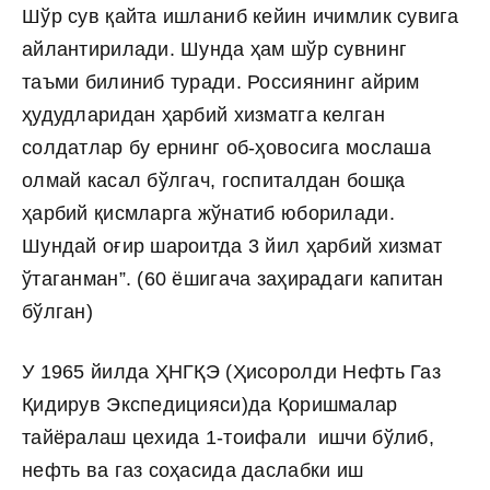
Шўр сув қайта ишланиб кейин ичимлик сувига
айлантирилади. Шунда ҳам шўр сувнинг
таъми билиниб туради. Россиянинг айрим
ҳудудларидан ҳарбий хизматга келган
солдатлар бу ернинг об-ҳовосига мослаша
олмай касал бўлгач, госпиталдан бошқа
ҳарбий қисмларга жўнатиб юборилади.
Шундай оғир шароитда 3 йил ҳарбий хизмат
ўтаганман”. (60 ёшигача заҳирадаги капитан
бўлган)
У 1965 йилда ҲНГҚЭ (Ҳисоролди Нефть Газ
Қидирув Экспедицияси)да Қоришмалар
тайёралаш цехида 1-тоифали ишчи бўлиб,
нефть ва газ соҳасида даслабки иш