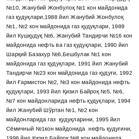
№10, Жанубий Жонбулоқ №1 кон майдонида
газ қудуқлари,1988 йил Жанубий Жонбулоқ
№1, №2 кон майдонида газ қудуқлари, 1989
йил Кушқудуқ №6, Жанубий Тандирчи №16 кон
майдонида нефть ва газ қудуқлари, 1990 йил
Шарқий Базахур №6,Бешбулак №1 кон
майдонида газ қудуқлари, 1991 йил Жанубий
Тандирчи №23 кон майдонида газ қудуғи, 1992
йил Ғармистон №2, №3 кон майдонида нефть
қудуқлари, 1993 йил Қизил Байроқ №5, №6,
№7 кон майдонларида нефть қудуқлари, 1994
йил Жанубий Шўртан №1, №2 кон
майдонларида газ қудуқларини, 1995 йил
Сёмичный №1кон майдонида нефть қудуғини,
1996 йил Қизил Байроқ №8 кон майдонида