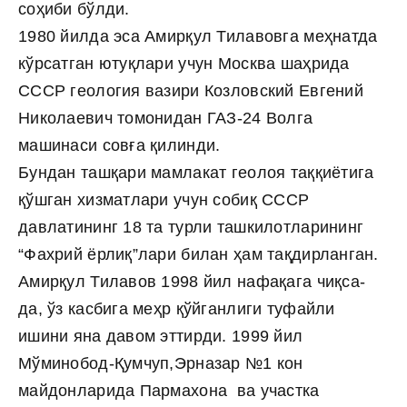
соҳиби бўлди.
1980 йилда эса Амирқул Тилавовга меҳнатда
кўрсатган ютуқлари учун Москва шаҳрида
СССР геология вазири Козловский Евгений
Николаевич томонидан ГАЗ-24 Волга
машинаси совға қилинди.
Бундан ташқари мамлакат геолоя таққиётига
қўшган хизматлари учун собиқ СССР
давлатининг 18 та турли ташкилотларининг
“Фахрий ёрлиқ”лари билан ҳам тақдирланган.
Амирқул Тилавов 1998 йил нафақага чиқса-
да, ўз касбига меҳр қўйганлиги туфайли
ишини яна давом эттирди.
1999 йил
Мўминобод-Қумчуп,Эрназар №1 кон
майдонларида Пармахона ва участка