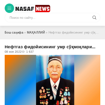
Бош саҳифа
»
МАҲАЛЛИЙ
» Нефтгаз фидойисининг умр сўқмоқлари...
Нефтгаз фидойисининг умр сўқмоқлари...
08 ноя 2022
1 637