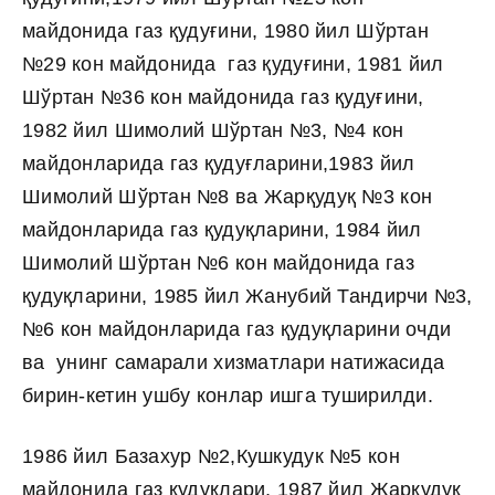
майдонида газ қудуғини, 1980 йил Шўртан
№29 кон майдонида газ қудуғини, 1981 йил
Шўртан №36 кон майдонида газ қудуғини,
1982 йил Шимолий Шўртан №3, №4 кон
майдонларида газ қудуғларини,1983 йил
Шимолий Шўртан №8 ва Жарқудуқ №3 кон
майдонларида газ қудуқларини, 1984 йил
Шимолий Шўртан №6 кон майдонида газ
қудуқларини, 1985 йил Жанубий Тандирчи №3,
№6 кон майдонларида газ қудуқларини очди
ва унинг самарали хизматлари натижасида
бирин-кетин ушбу конлар ишга туширилди.
1986 йил Базахур №2,Кушкудук №5 кон
майдонида газ қудуқлари, 1987 йил Жарқудуқ