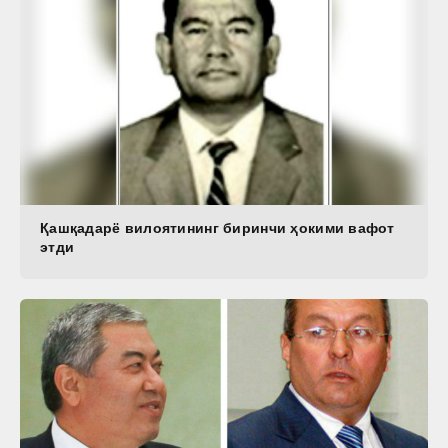
Қашқадарё вилоятининг биринчи ҳокими вафот
этди