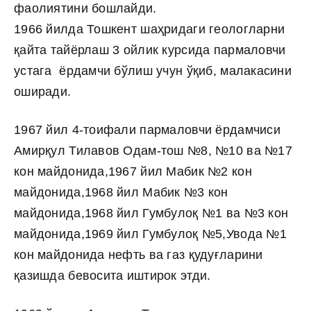
фаолиятини бошлайди.
1966 йилда Тошкент шаҳридаги геологларни
қайта тайёрлаш 3 ойлик курсида пармаловчи
устага ёрдамчи бўлиш учун ўқиб, малакасини
оширади.
1
967 йил 4-тоифали пармаловчи ёрдамчиси
Амирқул Тилавов Одам-тош №8, №10 ва №17
кон майдонида,1967 йил Мабик №2 кон
майдонида,1968 йил Мабик №3 кон
майдонида,1968 йил Гумбулоқ №1 ва №3 кон
майдонида,1969 йил Гумбулоқ №5,Увода №1
кон майдонида нефть ва газ қудуғларини
қазишда бевосита иштирок этди.