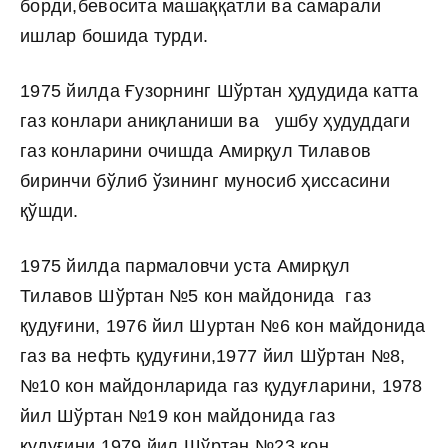
борди,бевосита машаққатли ва самарали
ишлар бошида турди.
1975 йилда Ғузорнинг Шўртан ҳудудида катта
газ конлари аниқланиши ва ушбу ҳудуддаги
газ конларини очишда Амирқул Тилавов
биринчи бўлиб ўзининг муносиб ҳиссасини
қўшди.
1975 йилда пармаловчи уста Амирқул
Тилавов Шўртан №5 кон майдонида газ
қудуғини, 1976 йил Шуртан №6 кон майдонида
газ ва нефть қудуғини,1977 йил Шўртан №8,
№10 кон майдонларида газ қудуғларини, 1978
йил Шўртан №19 кон майдонида газ
қудуғини,1979 йил Шўртан №23 кон