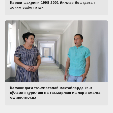
Қарши шаҳрини 1998-2001 йиллар бошқарган
ҳоким вафот этди
Қамашидаги таъмирталаб мактабларда кенг
кўламли қурилиш ва таъмирлаш ишлари амалга
оширилмоқда