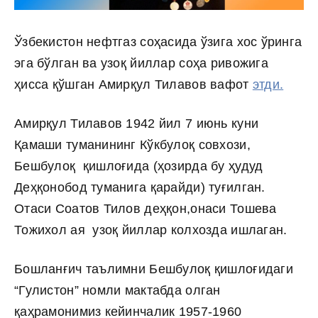
Ўзбекистон нефтгаз соҳасида ўзига хос ўринга
эга бўлган ва узоқ йиллар соҳа ривожига
ҳисса қўшган Амирқул Тилавов вафот
этди.
Амирқул Тилавов 1942 йил 7 июнь куни
Қамаши туманининг Кўкбулоқ совхози,
Бешбулоқ қишлоғида (ҳозирда бу ҳудуд
Деҳқонобод туманига қарайди) туғилган.
Отаси Соатов Тилов деҳқон,онаси Тошева
Тожихол ая узоқ йиллар колхозда ишлаган.
Бошланғич таълимни Бешбулоқ қишлоғидаги
“Гулистон” номли мактабда олган
қаҳрамонимиз кейинчалик 1957-1960