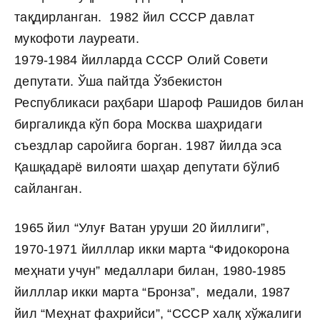
тақдирланган. 1982 йил СССР давлат
мукофоти лауреати.
1979-1984 йилларда СССР Олий Совети
депутати. Ўша пайтда Ўзбекистон
Республикаси раҳбари Шароф Рашидов билан
биргаликда кўп бора Москва шаҳридаги
съездлар саройига борган. 1987 йилда эса
Қашқадарё вилояти шаҳар депутати бўлиб
сайланган.
1965 йил “Улуғ Ватан уруши 20 йиллиги”,
1970-1971 йилллар икки марта “Фидокорона
меҳнати учун” медаллари билан, 1980-1985
йилллар икки марта “Бронза”, медали, 1987
йил “Меҳнат фахрийси”, “СССР халқ хўжалиги