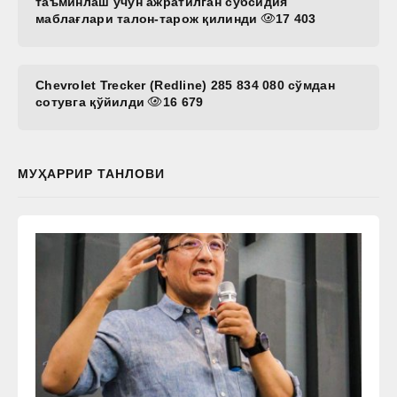
таъминлаш учун ажратилган субсидия
маблағлари талон-тарож қилинди
17 403
Chevrolet Trecker (Redline) 285 834 080 сўмдан
сотувга қўйилди
16 679
МУҲАРРИР ТАНЛОВИ