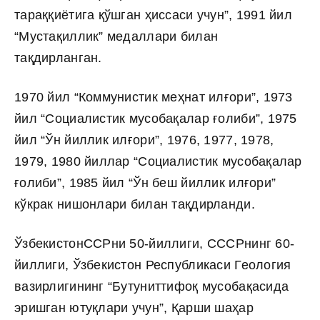
тараққиётига қўшган ҳиссаси учун”, 1991 йил
“Мустақиллик” медаллари билан
тақдирланган.
1970 йил “Коммунистик меҳнат илғори”, 1973
йил “Социалистик мусобақалар ғолиби”, 1975
йил “Ўн йиллик илғори”, 1976, 1977, 1978,
1979, 1980 йиллар “Социалистик мусобақалар
ғолиби”, 1985 йил “Ўн беш йиллик илғори”
кўкрак нишонлари билан тақдирланди.
ЎзбекистонССРни 50-йиллиги, СССРнинг 60-
йиллиги, Ўзбекистон Республикаси Геология
вазирлигининг “Бутуниттифоқ мусобақасида
эришган ютуқлари учун”, Қарши шаҳар