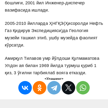
бошлиғи, 2001 йил Инженер-диспечер
вазифасида ишлади.
2005-2010 йилларда ҲНГҚЭ(Ҳисоролди Нефть
Газ Қидирув Экспедицияси)да Геология
музейи ташкил этиб, ушбу музейда фаолият
кўрсатди.
Амирқул Тилавов умр йўлдоши Қулмаматова
Улдон ая билан 1969 йилда турмуш қуриб 1
қиз, 3 ўғилни тарбиялаб вояга етказди.
«Улашинг»