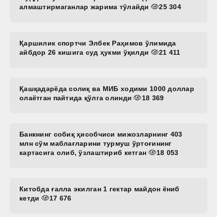
алмаштирмаганлар жарима тўлайди
25 304
Қаршилик спортчи Элбек Раҳимов ўлимида
айбдор 26 кишига суд ҳукми ўқилди
21 411
Қашқадарёда солиқ ва МИБ ходими 1000 доллар
олаётган пайтида қўлга олинди
18 369
Банкнинг собиқ ҳисобчиси мижозларнинг 403
млн сўм маблағларини турмуш ўртоғининг
картасига олиб, ўзлаштириб кетган
18 053
Китобда ғалла экилган 1 гектар майдон ёниб
кетди
17 676