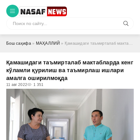
Бош саҳифа
»
МАҲАЛЛИЙ
» Қамашидаги таъмирталаб мактабларда кенг кўламли қурилиш ва таъмирлаш ишлари амалга оширилмоқда
Қамашидаги таъмирталаб мактабларда кенг
кўламли қурилиш ва таъмирлаш ишлари
амалга оширилмоқда
11 авг 2022
1 351