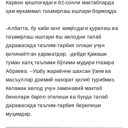
Карвон қишлоғидаги 82-сонли мактабларда
ҳам мукаммал таъмирлаш ишлари бормоқда.
-Албатта, бу каби кенг миқёсдаги қурилиш ва
таъмирлаш ишлари ёш авлодни талаб
даражасида таълим-тарбия олиши учун
қилинаётган ҳаракатдир, -дейди Қамаши
туман халқ таълими бўлими мудири Назира
Абраева. –Ушбу жараённи шахсан ўзим ва
масъуллар доимий назорат қилиб турибмиз.
Келажак авлод учун замонавий мактаб
бинолари барпо этилиши ва бунда талаб
даражасида таълим-тарбия берилиши
муҳимдир.