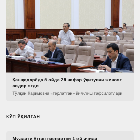
Қашқадарёда 5 ойда 29 нафар ўқитувчи жиноят
содир этди
Тўлқин Каримовни «терлатган» йиғилиш тафсилотлари
КЎП ЎҚИЛГАН
Муддати ўтган паспортни 1 ой ичида