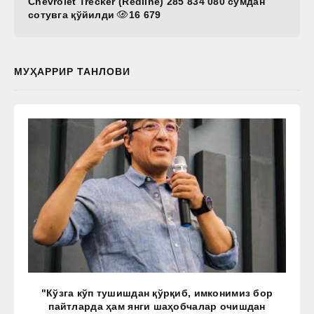
Chevrolet Trecker (Redline) 285 834 080 сўмдан
сотувга қўйилди
16 679
МУҲАРРИР ТАНЛОВИ
"Кўзга кўп тушишдан қўрқиб, имконимиз бор
пайтларда ҳам янги шаҳобчалар очишдан