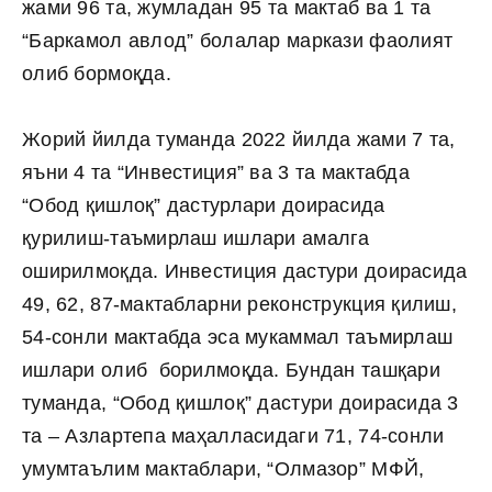
жами 96 та, жумладан 95 та мактаб ва 1 та
“Баркамол авлод” болалар маркази фаолият
олиб бормоқда.
Жорий йилда туманда 2022 йилда жами 7 та,
яъни 4 та “Инвестиция” ва 3 та мактабда
“Обод қишлоқ” дастурлари доирасида
қурилиш-таъмирлаш ишлари амалга
оширилмоқда. Инвестиция дастури доирасида
49, 62, 87-мактабларни реконструкция қилиш,
54-сонли мактабда эса мукаммал таъмирлаш
ишлари олиб борилмоқда. Бундан ташқари
туманда, “Обод қишлоқ” дастури доирасида 3
та – Азлартепа маҳалласидаги 71, 74-сонли
умумтаълим мактаблари, “Олмазор” МФЙ,