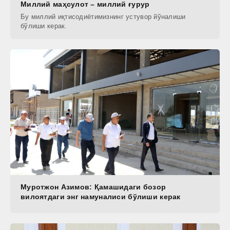
Миллий маҳсулот – миллий ғурур
Бу миллий иқтисодиётимизнинг устувор йўналиши
бўлиши керак.
Муротжон Азимов: Қамашидаги бозор
вилоятдаги энг намуналиси бўлиши керак