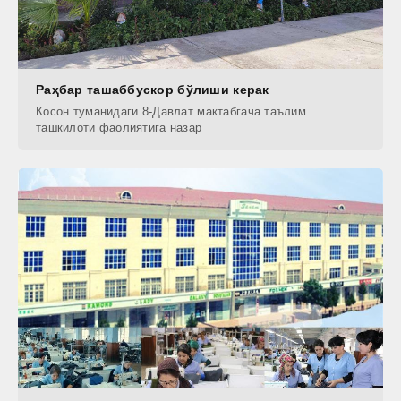
Раҳбар ташаббускор бўлиши керак
Косон туманидаги 8-Давлат мактабгача таълим
ташкилоти фаолиятига назар