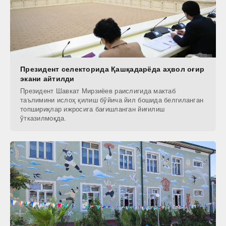
Президент селекторида Қашқадарёда аҳвол оғир
экани айтилди
Президент Шавкат Мирзиёев раислигида мактаб
таълимини ислоҳ қилиш бўйича йил бошида белгиланган
топшириқлар ижросига бағишланган йиғилиш
ўтказилмоқда.