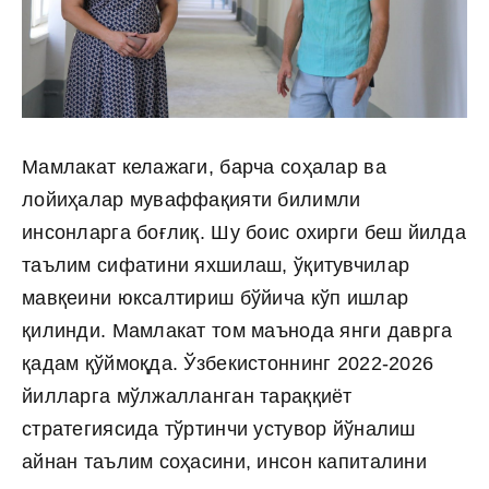
Мамлакат келажаги, барча соҳалар ва
лойиҳалар муваффақияти билимли
инсонларга боғлиқ. Шу боис охирги беш йилда
таълим сифатини яхшилаш, ўқитувчилар
мавқеини юксалтириш бўйича кўп ишлар
қилинди. Мамлакат том маънода янги даврга
қадам қўймоқда. Ўзбекистоннинг 2022-2026
йилларга мўлжалланган тараққиёт
стратегиясида тўртинчи устувор йўналиш
айнан таълим соҳасини, инсон капиталини