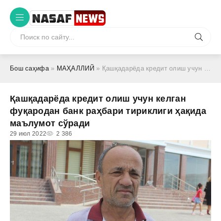
Бош саҳифа
»
МАҲАЛЛИЙ
» Қашқадарёда кредит олиш учун келган фуқародан банк раҳбари тириклиги ҳақида маълумот сўради
Қашқадарёда кредит олиш учун келган
фуқародан банк раҳбари тириклиги ҳақида
маълумот сўради
29 июл 2022
2 386