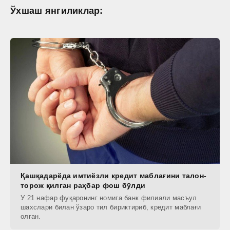
Ўхшаш янгиликлар:
Қашқадарёда имтиёзли кредит маблағини талон-
торож қилган раҳбар фош бўлди
У 21 нафар фуқаронинг номига банк филиали масъул
шахслари билан ўзаро тил бириктириб, кредит маблағи
олган.