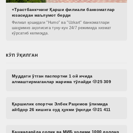
«Трастбанк»нинг Қарши филиали банкоматлар
юзасидан маълумот берди
Филиал қошидаги "Humo" ва "Uzkart" банкоматлари
шаҳримиз аҳолисига туну-кун 24/7 режимида хизмат
кўрсатиб келмоқда.
КЎП ЎҚИЛГАН
Муддати ўтган паспортни 1 ой ичида
алмаштирмаганлар жарима тўлайди
25 309
Қаршилик спортчи Элбек Раҳимов ўлимида
айбдор 26 кишига суд ҳукми ўқилди
21 411
Қашқадарёда солиқ ва МИБ ходими 1000 доллар