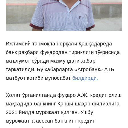
Ижтимоий тармоқлар орқали Қашқадарёда
банк раҳбари фуқародан тириклиги тўғрисида
маълумот сўради мазмундаги хабар
тарқатилди. Бу хабарларга «Агробанк» АТБ
матбуот котиби муносабат
билдирди.
Ҳолат ўрганилганда фуқаро А.Ж. кредит олиш
мақсадида банкнинг Қарши шаҳар филиалига
2021 йилда мурожаат қилган.
Ушбу
мурожаатга асосан банкнинг кредит