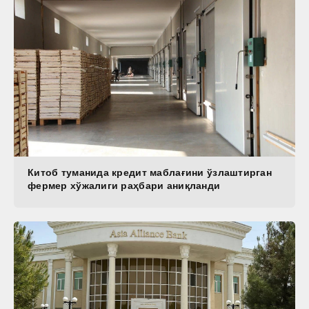
Китоб туманида кредит маблағини ўзлаштирган
фермер хўжалиги раҳбари аниқланди