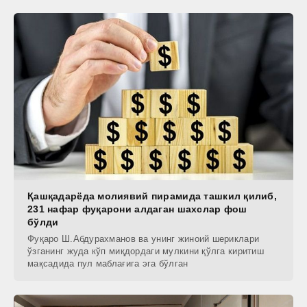
Қашқадарёда молиявий пирамида ташкил қилиб,
231 нафар фуқарони алдаган шахслар фош
бўлди
Фуқаро Ш.Aбдурахманов ва унинг жиноий шериклари
ўзганинг жуда кўп миқдордаги мулкини қўлга киритиш
мақсадида пул маблағига эга бўлган