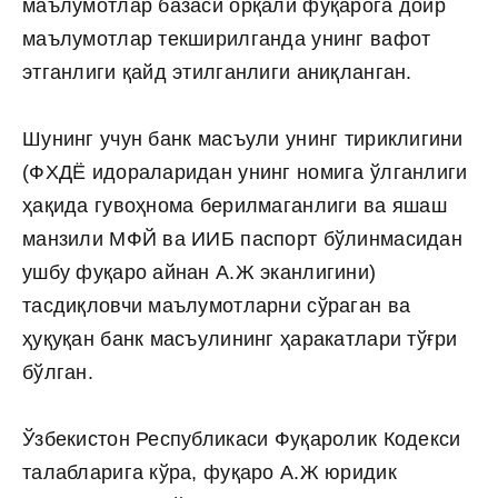
маълумотлар базаси орқали фуқарога доир
маълумотлар текширилганда унинг вафот
этганлиги қайд этилганлиги аниқланган.
Шунинг учун банк масъули унинг тириклигини
(ФХДЁ идораларидан унинг номига ўлганлиги
ҳақида гувоҳнома берилмаганлиги ва яшаш
манзили МФЙ ва ИИБ паспорт бўлинмасидан
ушбу фуқаро айнан А.Ж эканлигини)
тасдиқловчи маълумотларни сўраган ва
ҳуқуқан банк масъулининг ҳаракатлари тўғри
бўлган.
Ўзбекистон Республикаси Фуқаролик Кодекси
талабларига кўра, фуқаро А.Ж юридик