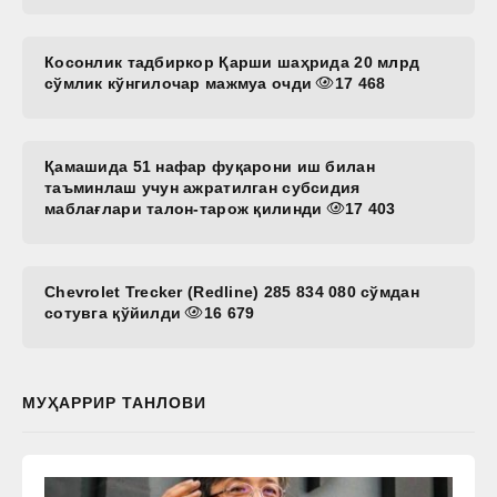
Косонлик тадбиркор Қарши шаҳрида 20 млрд
сўмлик кўнгилочар мажмуа очди
17 468
Қамашида 51 нафар фуқарони иш билан
таъминлаш учун ажратилган субсидия
маблағлари талон-тарож қилинди
17 403
Chevrolet Trecker (Redline) 285 834 080 сўмдан
сотувга қўйилди
16 679
МУҲАРРИР ТАНЛОВИ