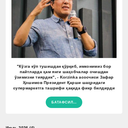
"Кўзга кўп тушишдан қўрқиб, имконимиз бор
пайтларда ҳам янги шаҳобчалар очишдан
ўзимизни тиярдик", - Korzinka асосчиси Зафар
Ҳошимов Президент Қарши шаҳридаги
супермаркетга ташрифи ҳақида фикр билдирди
БАТАФСИЛ...
Июль 2026 (4)