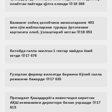
олаётган пайтида қўлга олинди
18 369
Банкнинг собиқ ҳисобчиси мижозларнинг 403
млн сўм маблағларини турмуш ўртоғининг
картасига олиб, ўзлаштириб кетган
18 053
Китобда ғалла экилган 1 гектар майдон ёниб
кетди
17 676
Ғузорлик фермер вилоятда биринчи бўлиб ғалла
режасини бажарди
17 635
Президент Қашқадарёга инвестиция киритган
АҚШ компанияси директори билан учрашди
17
615