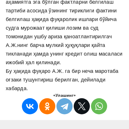
аҳамиятга эга бўлган фактларни белгилаш
тартиби асосида ўзининг тириклиги фактини
белгилаш ҳақида фуқаролик ишлари бўйича
судга мурожаат қилиши лозим ва суд
томонидан ушбу ариза қаноатлантирилгач
A.Ж.нинг барча мулкий ҳуқуқлари қайта
тикланади ҳамда унинг кредит олиш масаласи
ижобий ҳал қилинади.
Бу ҳақида фуқаро А.Ж. га бир неча маротаба
оғзаки тушунтириш берилган, дейилади
хабарда.
«Улашинг»