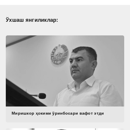
Ўхшаш янгиликлар:
Миришкор ҳокими ўринбосари вафот этди