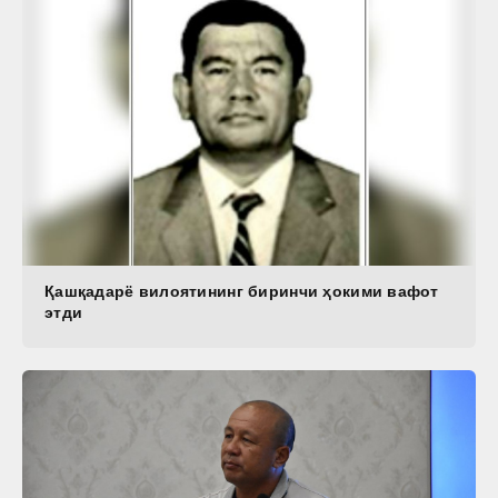
Қашқадарё вилоятининг биринчи ҳокими вафот
этди