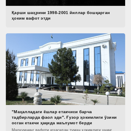
Қарши шаҳрини 1998-2001 йиллар бошқарган
ҳоким вафот этди
"Маҳалладаги ёшлар етакчиси барча
тадбирларда фаол эди". Ғузор ҳокимлиги ўзини
осган етакчи ҳақида маълумот берди
Марҳумнинг вафоти юзасидан туман ҳокимлиги унинг