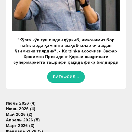
"Кўзга кўп тушишдан қўрқиб, имконимиз бор
пайтларда ҳам янги шаҳобчалар очишдан
ўзимизни тиярдик", - Korzinka асосчиси Зафар
Ҳошимов Президент Қарши шаҳридаги
супермаркетга ташрифи ҳақида фикр билдирди
БАТАФСИЛ...
Июль 2026 (4)
Июнь 2026 (4)
Май 2026 (2)
Апрель 2026 (5)
Март 2026 (3)
Февраль 2026 (2)