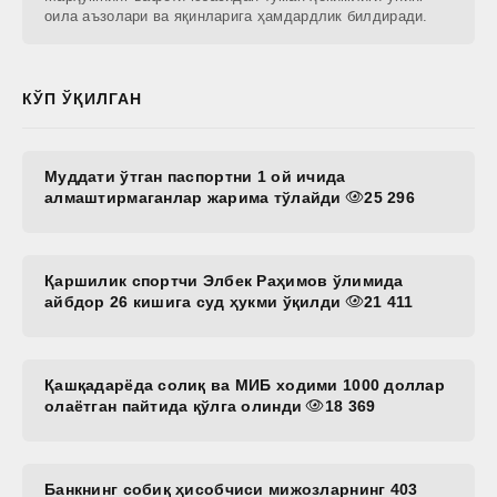
оила аъзолари ва яқинларига ҳамдардлик билдиради.
КЎП ЎҚИЛГАН
Муддати ўтган паспортни 1 ой ичида
алмаштирмаганлар жарима тўлайди
25 296
Қаршилик спортчи Элбек Раҳимов ўлимида
айбдор 26 кишига суд ҳукми ўқилди
21 411
Қашқадарёда солиқ ва МИБ ходими 1000 доллар
олаётган пайтида қўлга олинди
18 369
Банкнинг собиқ ҳисобчиси мижозларнинг 403