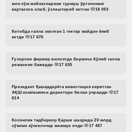
млн сўм маблағларини турмуш ўртоғининг
картасига олиб, ўзлаштириб кетган
18 053
Китобда ғалла экилган 1 гектар майдон ёниб
кетди
17 676
Ғузорлик фермер вилоятда биринчи бўлиб ғалла
режасини бажарди
17 635
Президент Қашқадарёга инвестиция киритган
АҚШ компанияси директори билан учрашди
17
614
Косонлик тадбиркор Қарши шаҳрида 20 млрд
сўмлик кўнгилочар мажмуа очди
17 467