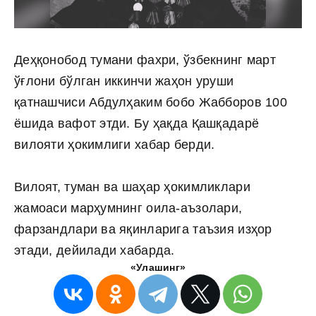
Деҳқонобод тумани фахри, ўзбекнинг март
ўғлони бўлган иккинчи жаҳон уруши
қатнашчиси Абдулҳаким бобо Жабборов 100
ёшида вафот этди. Бу ҳақда Қашқадарё
вилояти ҳокимлиги хабар берди.
Вилоят, туман ва шаҳар ҳокимликлари
жамоаси марҳумнинг оила-аъзолари,
фарзандлари ва яқинларига таъзия изҳор
этади, дейилади хабарда.
«Улашинг»