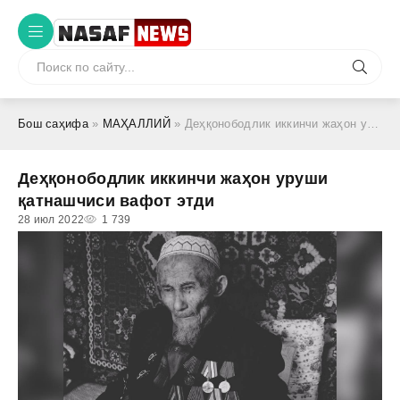
Бош саҳифа
»
МАҲАЛЛИЙ
» Деҳқонободлик иккинчи жаҳон уруши қатнашчиси вафот этди
Деҳқонободлик иккинчи жаҳон уруши
қатнашчиси вафот этди
28 июл 2022
1 739