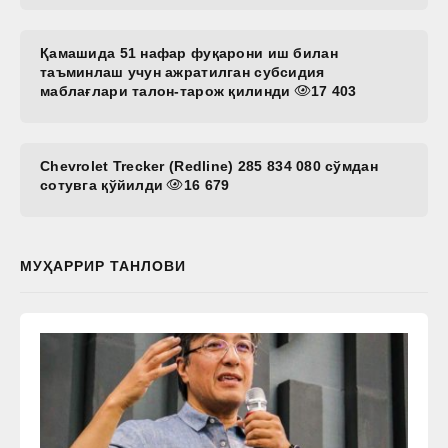
Қамашида 51 нафар фуқарони иш билан
таъминлаш учун ажратилган субсидия
маблағлари талон-тарож қилинди
17 403
Chevrolet Trecker (Redline) 285 834 080 сўмдан
сотувга қўйилди
16 679
МУҲАРРИР ТАНЛОВИ