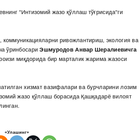
внинг "Интизомий жазо қўллаш тўғрисида"ги
, коммуникацияларни ривожлантириш, экология ва
ча ўринбосари
Эшмуродов Анвар Шералиевичга
 фоизи миқдорида бир марталик жарима жазоси
латилган хизмат вазифалари ва бурчларини лозим
зомий жазо қўллаш борасида Қашқадарё вилоят
линган.
«Улашинг»