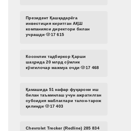
Президент Қашқадарёга
инвестиция киритган АҚШ
компанияси директори билан
учрашди
17 615
Косонлик тадбиркор Қарши
шаҳрида 20 млрд сўмлик
кўнгилочар мажмуа очди
17 468
Қамашида 51 нафар фуқарони иш
билан таъминлаш учун ажратилган
субсидия маблағлари талон-тарож
қилинди
17 403
Chevrolet Trecker (Redline) 285 834