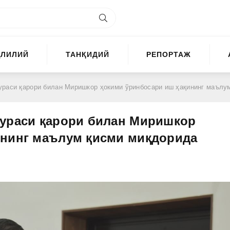
ҲЛИЛИЙ
ТАНҚИДИЙ
РЕПОРТАЖ
ри билан Миришкор ҳокими ўринбосари иш ҳақининг маълум қисми миқдорида жаримага торти
тураси қарори билан Миришкор
ининг маълум қисми миқдорида