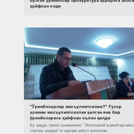
бўлган ўринбосар прокуратура қарорига асос
ҳайфсан олди
"Ўринбосарлар масъулиятсизми?" Ғузор
ҳокими масъулиятсизлик қилган яна бир
ўринбосарига ҳайфсан эълон қилди
Бу ҳақда туман ҳокимининг "Интизомий жавобгарликк
тортиш ҳақида"ги қарори қабул қилинган.