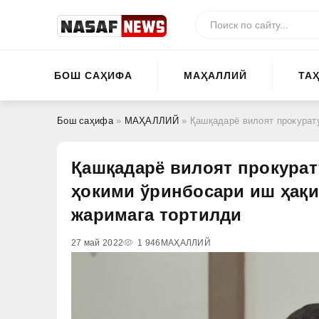
БОШ САҲИФА
МАҲАЛЛИЙ
ТА
Бош саҳифа
»
МАҲАЛЛИЙ
» Қашқадарё вилоят прокуратураси қаро
Қашқадарё вилоят прокура
ҳокими ўринбосари иш ҳақ
жаримага тортилди
27 май 2022
1 946
МАҲАЛЛИЙ