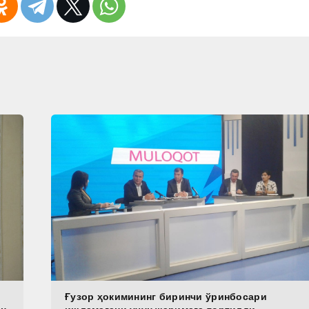
Ғузор ҳокимининг биринчи ўринбосари