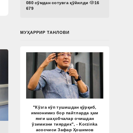
080 сўмдан сотувга қўйилди
16
679
МУҲАРРИР ТАНЛОВИ
"Кўзга кўп тушишдан қўрқиб,
имконимиз бор пайтларда ҳам
янги шаҳобчалар очишдан
ўзимизни тиярдик", - Korzinka
асосчиси Зафар Ҳошимов