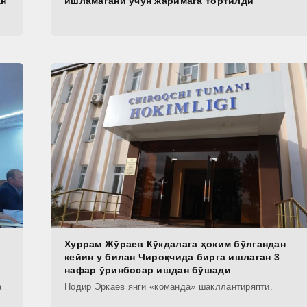
ан
ишламагани учун жаримага тортилди
Хуррам Жўраев Кўкдалага ҳоким бўлгандан
кейин у билан Чироқчида бирга ишлаган 3
нафар ўринбосар ишдан бўшади
а
Нодир Эркаев янги «команда» шакллантиряпти.