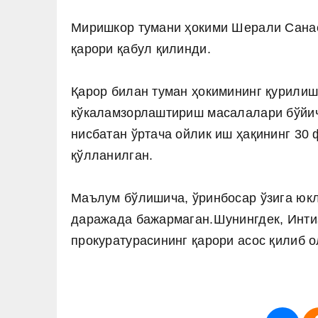
Миришкор тумани ҳокими Шерали Санае
қарори қабул қилинди.
Қарор билан туман ҳокимининг қурилиш
кўкаламзорлаштириш масалалари бўйи
нисбатан ўртача ойлик иш ҳақининг 30
қўлланилган.
Маълум бўлишича, ўринбосар ўзига юк
даражада бажармаган.Шунингдек, Инти
прокуратурасининг қарори асос қилиб о