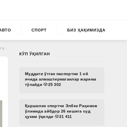
АВТО
СПОРТ
БИЗ ҲАҚИМИЗДА
лди
КЎП ЎҚИЛГАН
Муддати ўтган паспортни 1 ой
ичида алмаштирмаганлар жарима
тўлайди
25 302
Қаршилик спортчи Элбек Раҳимов
ўлимида айбдор 26 кишига суд
ҳукми ўқилди
21 411