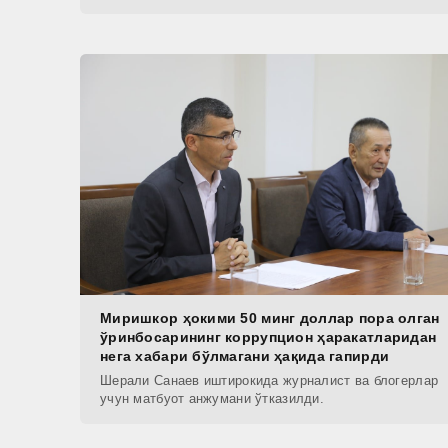
Миришкор ҳокими 50 минг доллар пора олган
ўринбосарининг коррупцион ҳаракатларидан
нега хабари бўлмагани ҳақида гапирди
Шерали Санаев иштирокида журналист ва блогерлар
учун матбуот анжумани ўтказилди.