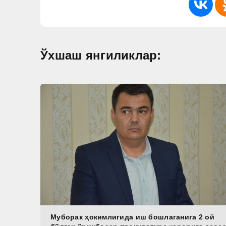
Ўхшаш янгиликлар:
Муборак ҳокимлигида иш бошлаганига 2 ой