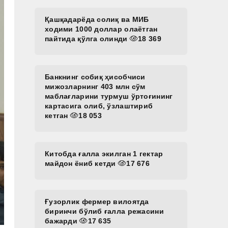
Қашқадарёда солиқ ва МИБ
ходими 1000 доллар олаётган
пайтида қўлга олинди
18 369
Банкнинг собиқ ҳисобчиси
мижозларнинг 403 млн сўм
маблағларини турмуш ўртоғининг
картасига олиб, ўзлаштириб
кетган
18 053
Китобда ғалла экилган 1 гектар
майдон ёниб кетди
17 676
Ғузорлик фермер вилоятда
биринчи бўлиб ғалла режасини
бажарди
17 635