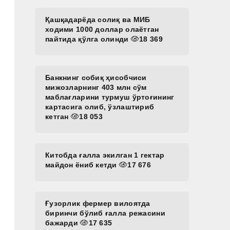
Қашқадарёда солиқ ва МИБ
ходими 1000 доллар олаётган
пайтида қўлга олинди
18 369
Банкнинг собиқ ҳисобчиси
мижозларнинг 403 млн сўм
маблағларини турмуш ўртоғининг
картасига олиб, ўзлаштириб
кетган
18 053
Китобда ғалла экилган 1 гектар
майдон ёниб кетди
17 676
Ғузорлик фермер вилоятда
биринчи бўлиб ғалла режасини
бажарди
17 635