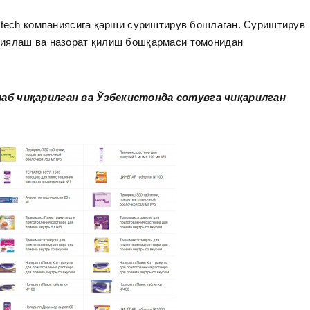
otech компаниясига қарши суриштирув бошлаган. Суриштирув
зиялаш ва назорат қилиш бошқармаси томонидан
лаб чиқарилган ва Ўзбекистонда сотувга чиқарилган