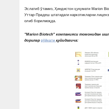
Эслатиб ўтамиз, Ҳиндистон ҳукумати Marion Bi
Уттар-Прадеш штатидаги наркотикларни лицен
олиб борилмоқда.
"Marion Biotech" компанияси томонидан иш
дорилар
рўйхати
қуйидагича: