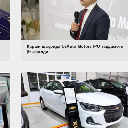
Қарши шаҳрида UzAuto Motors IPO тақдимоти
ўтказилди