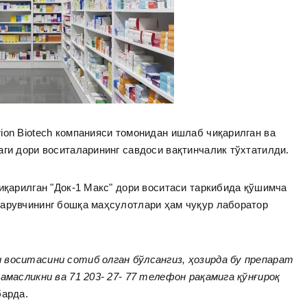
ion Biotech компанияси томонидан ишлаб чиқарилган ва
аги дори воситаларининг савдоси вақтинчалик тўхтатилди.
чиқарилган "Док-1 Макс" дори воситаси таркибида қўшимча
қарувчининг бошқа маҳсулотлари ҳам чуқур лаборатор
 воситасини сотиб олган бўлсангиз, ҳозирда бу препарат
амасликни ва 71 203- 27- 77 телефон рақамига қўнғироқ
барда.