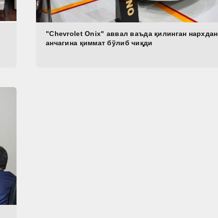
"Chevrolet Onix" аввал ваъда қилинган нархдан
анчагина қиммат бўлиб чиқди