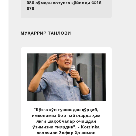
080 сўмдан сотувга қўйилди
16
679
МУҲАРРИР ТАНЛОВИ
"Кўзга кўп тушишдан қўрқиб,
имконимиз бор пайтларда ҳам
янги шаҳобчалар очишдан
ўзимизни тиярдик", - Korzinka
асосчиси Зафар Ҳошимов