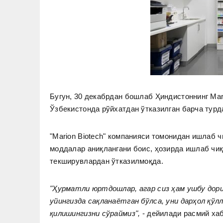
Бугун, 30 декабрдан бошлаб Ҳиндистоннинг Mar
Ўзбекистонда рўйхатдан ўтказилган барча турд
"Marion Biotech" компанияси томонидан ишлаб 
моддалар аниқлангани боис, ҳозирда ишлаб чи
текширувлардан ўтказилмоқда.
"Ҳурматли юртдошлар, агар сиз ҳам ушбу дори
уйингизда сақланаётган бўлса, уни дарҳол қўлл
қилишингизни сўраймиз",
- дейилади расмий ха