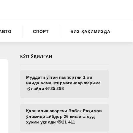
АВТО
СПОРТ
БИЗ ҲАҚИМИЗДА
КЎП ЎҚИЛГАН
Муддати ўтган паспортни 1 ой
ичида алмаштирмаганлар жарима
тўлайди
25 298
Қаршилик спортчи Элбек Раҳимов
ўлимида айбдор 26 кишига суд
ҳукми ўқилди
21 411