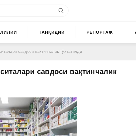
ҲЛИЛИЙ
ТАНҚИДИЙ
РЕПОРТАЖ
ситалари савдоси вақтинчалик тўхтатилди
оситалари савдоси вақтинчалик