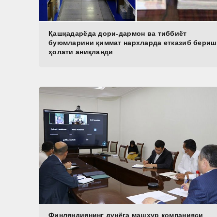
Қашқадарёда дори-дармон ва тиббиёт
буюмларини қиммат нархларда етказиб бериш
ҳолати аниқланди
Финляндиянинг дунёга машҳур компанияси