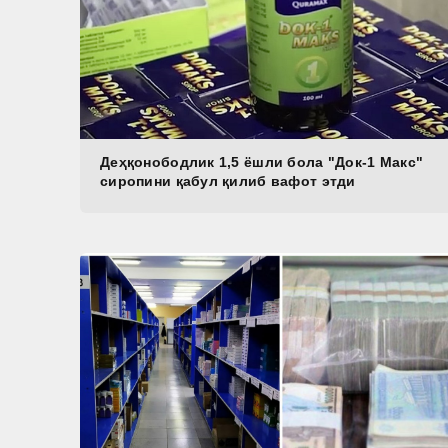
Деҳқонободлик 1,5 ёшли бола "Док-1 Макс"
сиропини қабул қилиб вафот этди