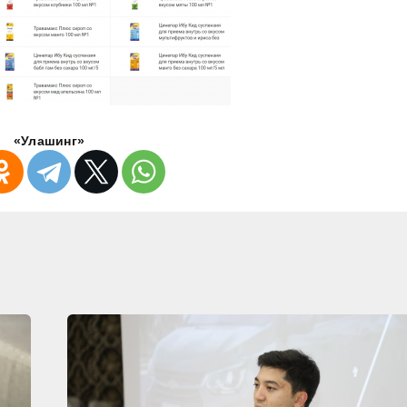
«Улашинг»