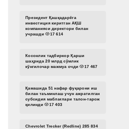
Президент Қашқадарёга
инвестиция киритган АҚШ
компанияси директори билан
учрашди
17 614
Косонлик тадбиркор Қарши
шаҳрида 20 млрд сўмлик
кўнгилочар мажмуа очди
17 467
Қамашида 51 нафар фуқарони иш
билан таъминлаш учун ажратилган
субсидия маблағлари талон-тарож
қилинди
17 403
Chevrolet Trecker (Redline) 285 834