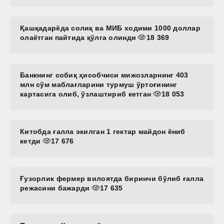
Қашқадарёда солиқ ва МИБ ходими 1000 доллар
олаётган пайтида қўлга олинди
18 369
Банкнинг собиқ ҳисобчиси мижозларнинг 403
млн сўм маблағларини турмуш ўртоғининг
картасига олиб, ўзлаштириб кетган
18 053
Китобда ғалла экилган 1 гектар майдон ёниб
кетди
17 676
Ғузорлик фермер вилоятда биринчи бўлиб ғалла
режасини бажарди
17 635