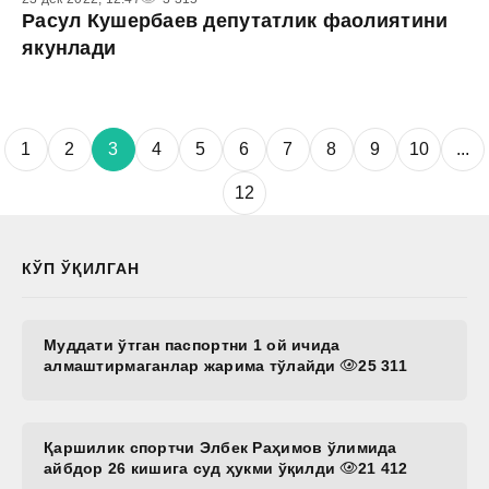
Расул Кушербаев депутатлик фаолиятини
якунлади
1
2
3
4
5
6
7
8
9
10
...
12
КЎП ЎҚИЛГАН
Муддати ўтган паспортни 1 ой ичида
алмаштирмаганлар жарима тўлайди
25 311
Қаршилик спортчи Элбек Раҳимов ўлимида
айбдор 26 кишига суд ҳукми ўқилди
21 412