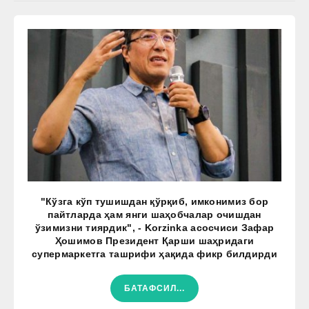
"Кўзга кўп тушишдан қўрқиб, имконимиз бор
пайтларда ҳам янги шаҳобчалар очишдан
ўзимизни тиярдик", - Korzinka асосчиси Зафар
Ҳошимов Президент Қарши шаҳридаги
супермаркетга ташрифи ҳақида фикр билдирди
БАТАФСИЛ...