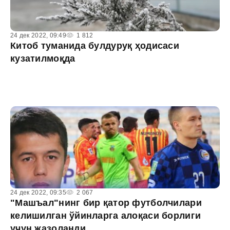
24 дек 2022, 09:49
1 812
Китоб туманида булдуруқ ҳодисаси
кузатилмоқда
24 дек 2022, 09:35
2 067
"Машъал"нинг бир қатор футболчилари
келишилган ўйинларга алоқаси борлиги
учун жазоланди