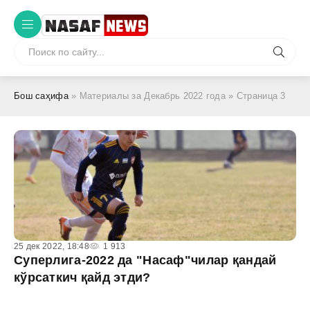
Бош саҳифа
» Материалы за Декабрь 2022 года » Страница 3
25 дек 2022, 18:48
1 913
Суперлига-2022 да "Насаф"чилар қандай
кўрсаткич қайд этди?