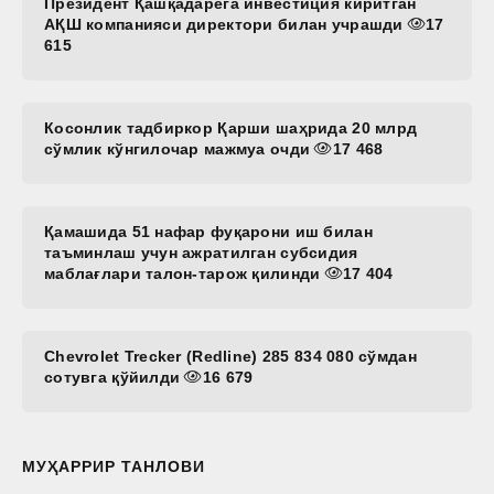
Президент Қашқадарёга инвестиция киритган
АҚШ компанияси директори билан учрашди
17
615
Косонлик тадбиркор Қарши шаҳрида 20 млрд
сўмлик кўнгилочар мажмуа очди
17 468
Қамашида 51 нафар фуқарони иш билан
таъминлаш учун ажратилган субсидия
маблағлари талон-тарож қилинди
17 404
Chevrolet Trecker (Redline) 285 834 080 сўмдан
сотувга қўйилди
16 679
МУҲАРРИР ТАНЛОВИ