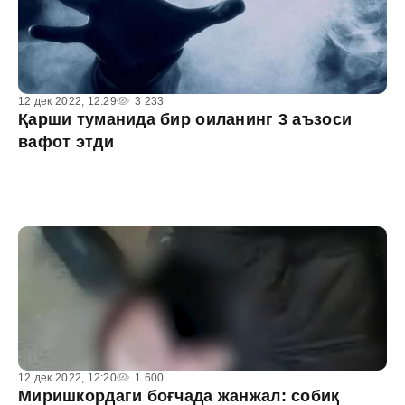
12 дек 2022, 12:29
3 233
Қарши туманида бир оиланинг 3 аъзоси
вафот этди
12 дек 2022, 12:20
1 600
Миришкордаги боғчада жанжал: собиқ