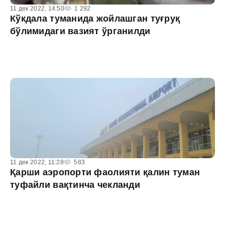
11 дек 2022, 14:50
1 292
Кўкдала туманида жойлашган туғруқ
бўлимидаги вазият ўрганилди
11 дек 2022, 11:28
583
Қарши аэропорти фаолияти қалин туман
туфайли вақтинча чекланди