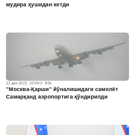
мудира ҳушидан кетди
12 дек 2022, 10:06
856
"Моcква-Қарши" йўналишидаги самолёт
Самарқанд аэропортига қўндирилди