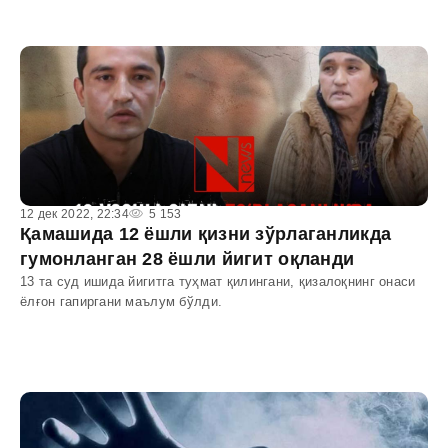
12 дек 2022, 22:34
5 153
Қамашида 12 ёшли қизни зўрлаганликда
гумонланган 28 ёшли йигит оқланди
13 та суд ишида йигитга туҳмат қилингани, қизалоқнинг онаси
ёлғон гапиргани маълум бўлди.