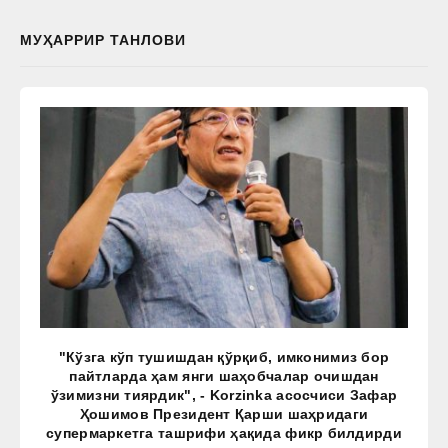
МУҲАРРИР ТАНЛОВИ
"Кўзга кўп тушишдан қўрқиб, имконимиз бор
пайтларда ҳам янги шаҳобчалар очишдан
ўзимизни тиярдик", - Korzinka асосчиси Зафар
Ҳошимов Президент Қарши шаҳридаги
супермаркетга ташрифи ҳақида фикр билдирди