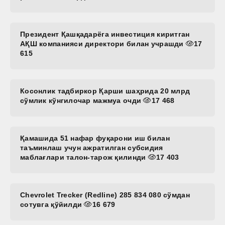
Президент Қашқадарёга инвестиция киритган
АҚШ компанияси директори билан учрашди
17
615
Косонлик тадбиркор Қарши шаҳрида 20 млрд
сўмлик кўнгилочар мажмуа очди
17 468
Қамашида 51 нафар фуқарони иш билан
таъминлаш учун ажратилган субсидия
маблағлари талон-тарож қилинди
17 403
Chevrolet Trecker (Redline) 285 834 080 сўмдан
сотувга қўйилди
16 679