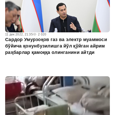
11 дек 2022, 21:35
2 020
Сардор Умурзоқов газ ва электр муаммоси
бўйича қонунбузилишга йўл қўйган айрим
раҳбарлар қамоққа олинганини айтди