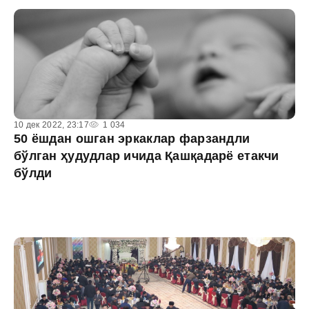
10 дек 2022, 23:17
1 034
50 ёшдан ошган эркаклар фарзандли
бўлган ҳудудлар ичида Қашқадарё етакчи
бўлди