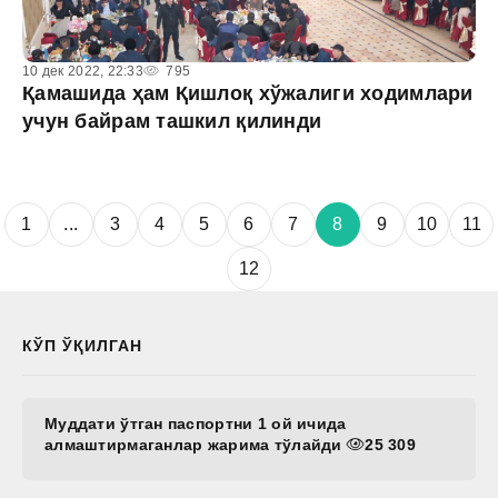
10 дек 2022, 22:33
795
Қамашида ҳам Қишлоқ хўжалиги ходимлари
учун байрам ташкил қилинди
1
...
3
4
5
6
7
8
9
10
11
12
КЎП ЎҚИЛГАН
Муддати ўтган паспортни 1 ой ичида
алмаштирмаганлар жарима тўлайди
25 309