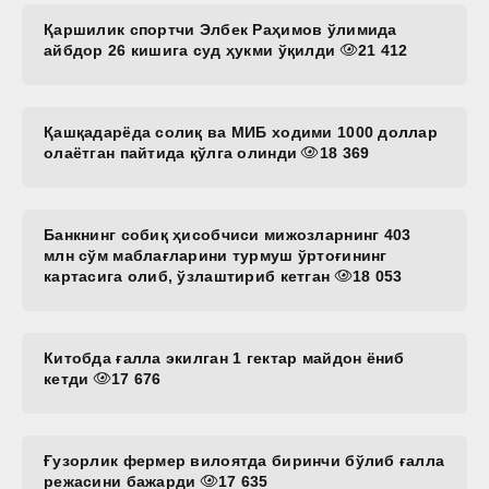
Қаршилик спортчи Элбек Раҳимов ўлимида
айбдор 26 кишига суд ҳукми ўқилди
21 412
Қашқадарёда солиқ ва МИБ ходими 1000 доллар
олаётган пайтида қўлга олинди
18 369
Банкнинг собиқ ҳисобчиси мижозларнинг 403
млн сўм маблағларини турмуш ўртоғининг
картасига олиб, ўзлаштириб кетган
18 053
Китобда ғалла экилган 1 гектар майдон ёниб
кетди
17 676
Ғузорлик фермер вилоятда биринчи бўлиб ғалла
режасини бажарди
17 635