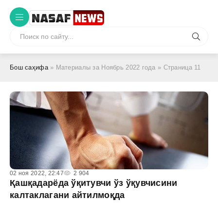
Бош саҳифа
» Материалы за Ноябрь 2022 года » Страница 11
02 ноя 2022, 22:47
2 904
Қашқадарёда ўқитувчи ўз ўқувчисини
калтаклагани айтилмоқда