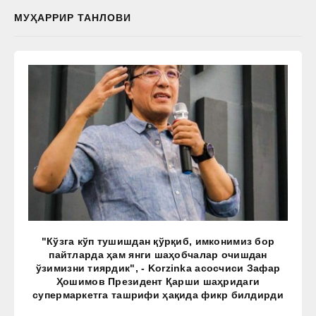
МУҲАРРИР ТАНЛОВИ
"Кўзга кўп тушишдан қўрқиб, имконимиз бор
пайтларда ҳам янги шаҳобчалар очишдан
ўзимизни тиярдик", - Korzinka асосчиси Зафар
Ҳошимов Президент Қарши шаҳридаги
супермаркетга ташрифи ҳақида фикр билдирди