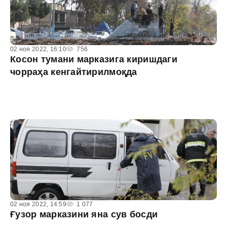
02 ноя 2022, 16:10
756
Косон тумани марказига киришдаги
чорраҳа кенгайтирилмоқда
02 ноя 2022, 14:59
1 077
Ғузор марказини яна сув босди