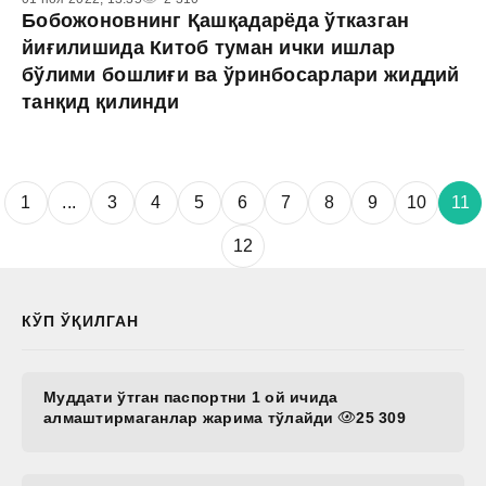
Бобожоновнинг Қашқадарёда ўтказган
йиғилишида Китоб туман ички ишлар
бўлими бошлиғи ва ўринбосарлари жиддий
танқид қилинди
1
...
3
4
5
6
7
8
9
10
11
12
КЎП ЎҚИЛГАН
Муддати ўтган паспортни 1 ой ичида
алмаштирмаганлар жарима тўлайди
25 309