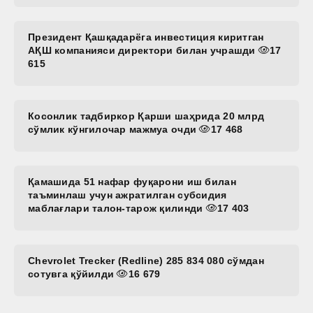
Президент Қашқадарёга инвестиция киритган
АҚШ компанияси директори билан учрашди
17
615
Косонлик тадбиркор Қарши шаҳрида 20 млрд
сўмлик кўнгилочар мажмуа очди
17 468
Қамашида 51 нафар фуқарони иш билан
таъминлаш учун ажратилган субсидия
маблағлари талон-тарож қилинди
17 403
Chevrolet Trecker (Redline) 285 834 080 сўмдан
сотувга қўйилди
16 679