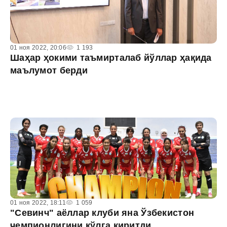
01 ноя 2022, 20:06
1 193
Шаҳар ҳокими таъмирталаб йўллар ҳақида
маълумот берди
01 ноя 2022, 18:11
1 059
"Севинч" аёллар клуби яна Ўзбекистон
чемпионлигини қўлга киритди