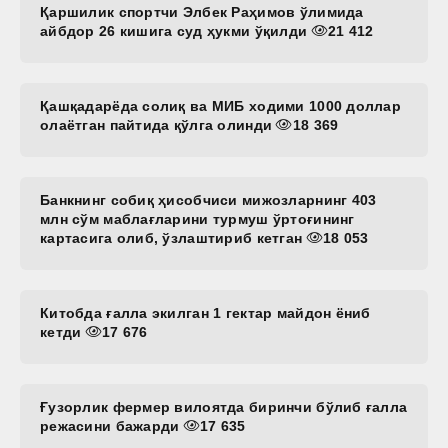
Қаршилик спортчи Элбек Раҳимов ўлимида
айбдор 26 кишига суд ҳукми ўқилди
21 412
Қашқадарёда солиқ ва МИБ ходими 1000 доллар
олаётган пайтида қўлга олинди
18 369
Банкнинг собиқ ҳисобчиси мижозларнинг 403
млн сўм маблағларини турмуш ўртоғининг
картасига олиб, ўзлаштириб кетган
18 053
Китобда ғалла экилган 1 гектар майдон ёниб
кетди
17 676
Ғузорлик фермер вилоятда биринчи бўлиб ғалла
режасини бажарди
17 635