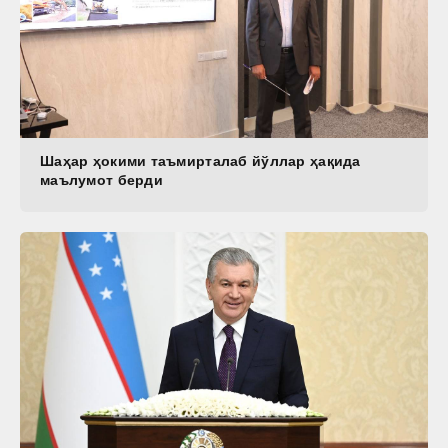
Шаҳар ҳокими таъмирталаб йўллар ҳақида
маълумот берди