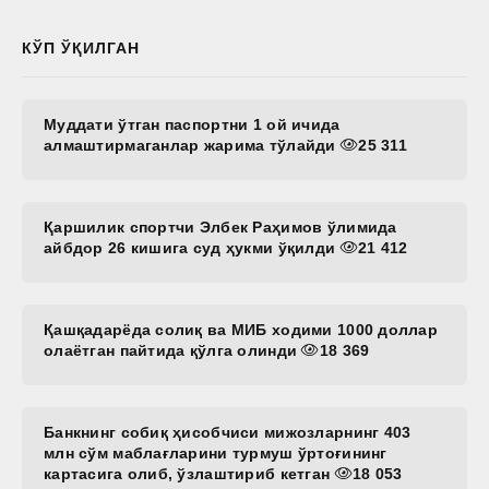
КЎП ЎҚИЛГАН
Муддати ўтган паспортни 1 ой ичида
алмаштирмаганлар жарима тўлайди
25 311
Қаршилик спортчи Элбек Раҳимов ўлимида
айбдор 26 кишига суд ҳукми ўқилди
21 412
Қашқадарёда солиқ ва МИБ ходими 1000 доллар
олаётган пайтида қўлга олинди
18 369
Банкнинг собиқ ҳисобчиси мижозларнинг 403
млн сўм маблағларини турмуш ўртоғининг
картасига олиб, ўзлаштириб кетган
18 053