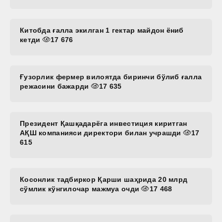
Китобда ғалла экилган 1 гектар майдон ёниб
кетди
17 676
Ғузорлик фермер вилоятда биринчи бўлиб ғалла
режасини бажарди
17 635
Президент Қашқадарёга инвестиция киритган
АҚШ компанияси директори билан учрашди
17
615
Косонлик тадбиркор Қарши шаҳрида 20 млрд
сўмлик кўнгилочар мажмуа очди
17 468