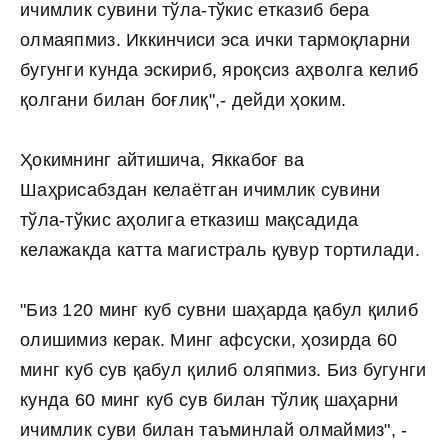
ичимлик сувини тўла-тўкис етказиб бера
олмаяпмиз. Иккинчиси эса ички тармоқларни
бугунги кунда эскириб, яроқсиз аҳволга келиб
қолгани билан боғлиқ",- дейди ҳоким.
Ҳокимнинг айтишича, Яккабоғ ва
Шаҳрисабздан келаётган ичимлик сувини
тўла-тўкис аҳолига етказиш мақсадида
келажакда катта магистраль қувур тортилади.
"Биз 120 минг куб сувни шаҳарда қабул қилиб
олишимиз керак. Минг афсуски, ҳозирда 60
минг куб сув қабул қилиб оляпмиз. Биз бугунги
кунда 60 минг куб сув билан тўлиқ шаҳарни
ичимлик суви билан таъминлай олмаймиз", -