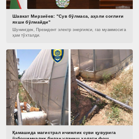
Шавкат Мирзиёев: "Сув бўлмаса, аҳоли соғлиғи
яхши бўлмайди"
Шунингдек, Президент электр энергияси, газ муаммосига
ҳам тўхталди.
Қамашида магистрал ичимлик суви қувурига
ўзбошимчалик билан уланиш ҳолати фош