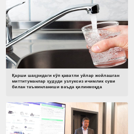
Қарши шаҳридаги кўп қаватли уйлар жойлашган
миттитуманлар ҳудуди узлуксиз ичимлик суви
билан таъминланиши ваъда қилинмоқда