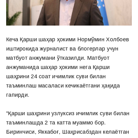
Кеча Қарши шаҳар ҳокими Нормўмин Холбоев
иштирокида журналист ва блогерлар учун
матбуот анжумани ўтказилди. Матбуот
анжуманида шаҳар ҳокими нега Қарши
шаҳрини 24 соат ичимлик суви билан
таъминлаш масаласи кечикаётгани ҳақида
гапирди.
"Қарши шаҳрини узлуксиз ичимлик суви билан
таъминлашда 2 та катта муаммо бор.
Биринчиси, Яккабоғ, Шаҳрисабздан келаётган