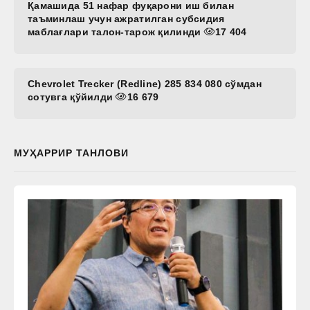
Қамашида 51 нафар фуқарони иш билан
таъминлаш учун ажратилган субсидия
маблағлари талон-тарож қилинди
17 404
Chevrolet Trecker (Redline) 285 834 080 сўмдан
сотувга қўйилди
16 679
МУҲАРРИР ТАНЛОВИ