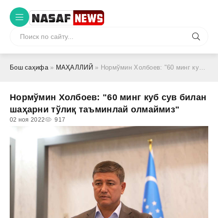
Бош саҳифа
»
МАҲАЛЛИЙ
» Нормўмин Холбоев: "60 минг куб сув билан шаҳарни тўлиқ таъминлай олмаймиз"
Нормўмин Холбоев: "60 минг куб сув билан
шаҳарни тўлиқ таъминлай олмаймиз"
02 ноя 2022
917