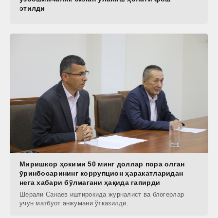
этилди
Миришкор ҳокими 50 минг доллар пора олган
ўринбосарининг коррупцион ҳаракатларидан
нега хабари бўлмагани ҳақида гапирди
Шерали Санаев иштирокида журналист ва блогерлар
учун матбуот анжумани ўтказилди.