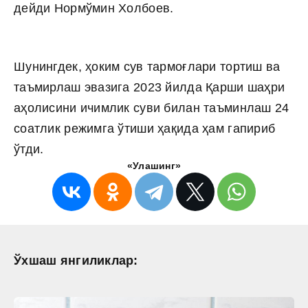
дейди Нормўмин Холбоев.
Шунингдек, ҳоким сув тармоғлари тортиш ва
таъмирлаш эвазига 2023 йилда Қарши шаҳри
аҳолисини ичимлик суви билан таъминлаш 24
соатлик режимга ўтиши ҳақида ҳам гапириб
ўтди.
«Улашинг»
Ўхшаш янгиликлар: