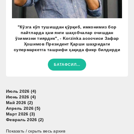
"Кўзга кўп тушишдан қўрқиб, имконимиз бор
пайтларда ҳам янги шаҳобчалар очишдан
ўзимизни тиярдик", - Korzinka асосчиси Зафар
Ҳошимов Президент Қарши шаҳридаги
супермаркетга ташрифи ҳақида фикр билдирди
БАТАФСИЛ...
Июль 2026 (4)
Июнь 2026 (4)
Май 2026 (2)
Апрель 2026 (5)
Март 2026 (3)
Февраль 2026 (2)
Показать / скрыть весь архив