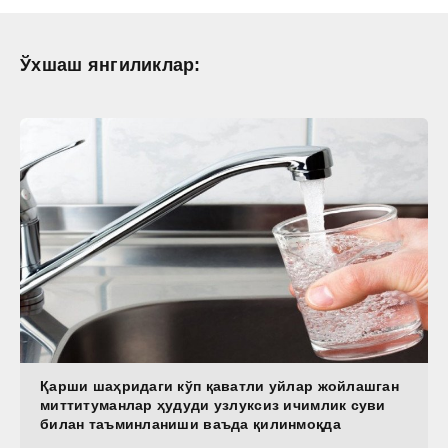
Ўхшаш янгиликлар:
Қарши шаҳридаги кўп қаватли уйлар жойлашган
миттитуманлар ҳудуди узлуксиз ичимлик суви
билан таъминланиши ваъда қилинмоқда