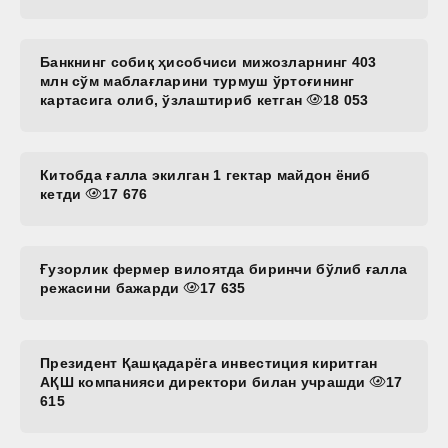
Банкнинг собиқ ҳисобчиси мижозларнинг 403
млн сўм маблағларини турмуш ўртоғининг
картасига олиб, ўзлаштириб кетган
18 053
Китобда ғалла экилган 1 гектар майдон ёниб
кетди
17 676
Ғузорлик фермер вилоятда биринчи бўлиб ғалла
режасини бажарди
17 635
Президент Қашқадарёга инвестиция киритган
АҚШ компанияси директори билан учрашди
17
615