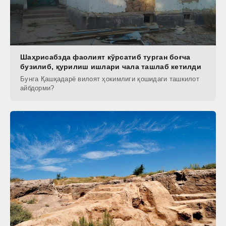
Шаҳрисабзда фаолият кўрсатиб турган боғча
бузилиб, қурилиш ишлари чала ташлаб кетилди
Бунга Қашқадарё вилоят ҳокимлиги қошидаги ташкилот
айбдорми?