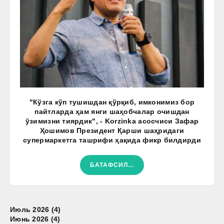
"Кўзга кўп тушишдан қўрқиб, имконимиз бор
пайтларда ҳам янги шаҳобчалар очишдан
ўзимизни тиярдик", - Korzinka асосчиси Зафар
Ҳошимов Президент Қарши шаҳридаги
супермаркетга ташрифи ҳақида фикр билдирди
БАТАФСИЛ...
Июль 2026 (4)
Июнь 2026 (4)