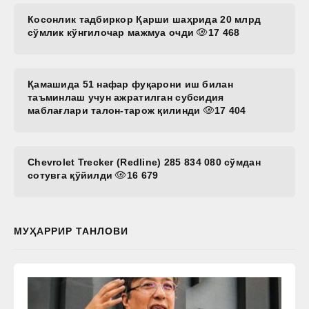
Косонлик тадбиркор Қарши шаҳрида 20 млрд
сўмлик кўнгилочар мажмуа очди
17 468
Қамашида 51 нафар фуқарони иш билан
таъминлаш учун ажратилган субсидия
маблағлари талон-тарож қилинди
17 404
Chevrolet Trecker (Redline) 285 834 080 сўмдан
сотувга қўйилди
16 679
МУҲАРРИР ТАНЛОВИ