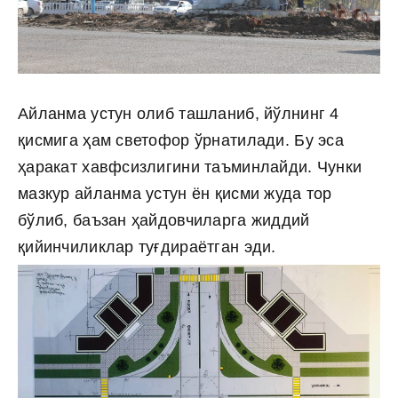
Айланма устун олиб ташланиб, йўлнинг 4
қисмига ҳам светофор ўрнатилади. Бу эса
ҳаракат хавфсизлигини таъминлайди. Чунки
мазкур айланма устун ён қисми жуда тор
бўлиб, баъзан ҳайдовчиларга жиддий
қийинчиликлар туғдираётган эди.