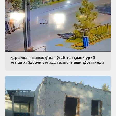
Қаршида "пешеход"дан ўтаётган қизни уриб
кетган ҳайдовчи устидан жиноят иши қўзғатилди