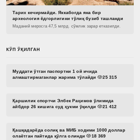
Тарих кечирмайди. Яккабоғда яна бир
археология ёдгорлигини тўлиқ бузиб ташланди
Маданий меросга 47,5 млрд. сўмлик зарар етказилди.
КЎП ЎҚИЛГАН
Муддати ўтган паспортни 1 ой ичида
алмаштирмаганлар жарима тўлайди
25 315
Қаршилик спортчи Элбек Раҳимов ўлимида
айбдор 26 кишига суд ҳукми ўқилди
21 412
Қашқадарёда солиқ ва МИБ ходими 1000 доллар
олаётган пайтида қўлга олинди
18 369