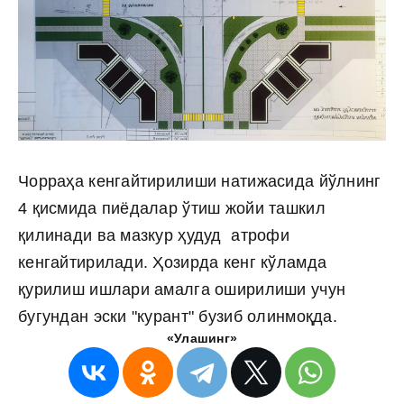
Чорраҳа кенгайтирилиши натижасида йўлнинг
4 қисмида пиёдaлар ўтиш жойи ташкил
қилинади ва мазкур ҳудуд атрофи
кенгайтирилади. Ҳозирда кенг кўламда
қурилиш ишлари амалга оширилиши учун
бугундан эски "курант" бузиб олинмоқда.
«Улашинг»