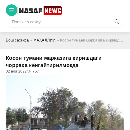
Бош саҳифа
»
МАҲАЛЛИЙ
» Косон тумани марказига киришдаги чорраҳа кенгайтирилмоқда
Косон тумани марказига киришдаги
чорраҳа кенгайтирилмоқда
02 ноя 2022
757