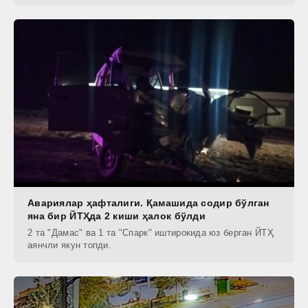
Авариялар ҳафталиги. Қамашида содир бўлган
яна бир ЙТҲда 2 киши ҳалок бўлди
2 та "Дамас" ва 1 та "Спарк" иштирокида юз берган ЙТҲ
аянчли якун топди.