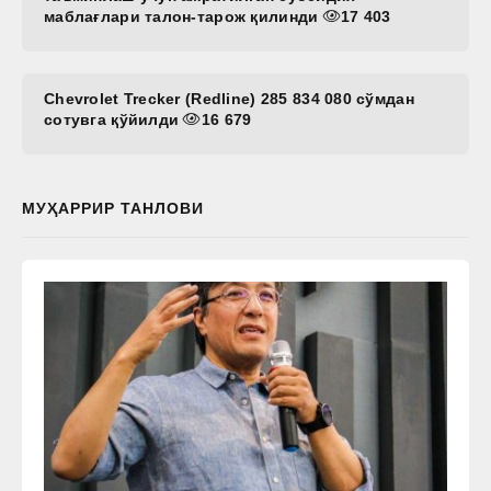
маблағлари талон-тарож қилинди
17 403
Chevrolet Trecker (Redline) 285 834 080 сўмдан
сотувга қўйилди
16 679
МУҲАРРИР ТАНЛОВИ