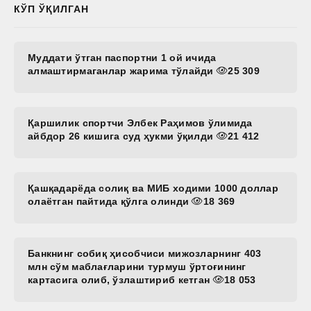
КЎП ЎҚИЛГАН
Муддати ўтган паспортни 1 ой ичида
алмаштирмаганлар жарима тўлайди
25 309
Қаршилик спортчи Элбек Раҳимов ўлимида
айбдор 26 кишига суд ҳукми ўқилди
21 412
Қашқадарёда солиқ ва МИБ ходими 1000 доллар
олаётган пайтида қўлга олинди
18 369
Банкнинг собиқ ҳисобчиси мижозларнинг 403
млн сўм маблағларини турмуш ўртоғининг
картасига олиб, ўзлаштириб кетган
18 053