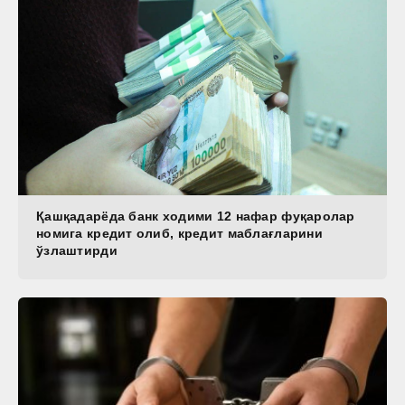
Қашқадарёда банк ходими 12 нафар фуқаролар
номига кредит олиб, кредит маблағларини
ўзлаштирди