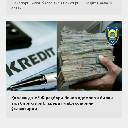
шахслари билан ўзаро тил бириктириб, кредит маблағи
олган.
Қамашида МЧЖ раҳбари банк ходимлари билан
тил бириктириб, кредит маблағларини
ўзлаштирди