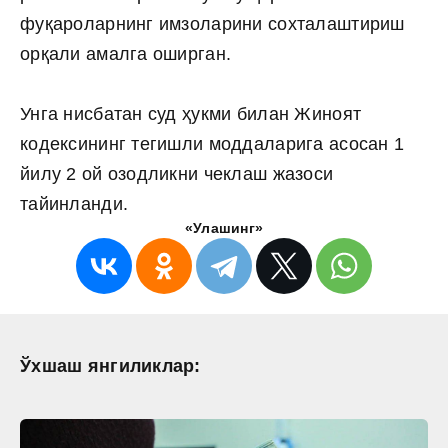
фуқароларнинг имзоларини сохталаштириш
орқали амалга оширган.
Унга нисбатан суд ҳукми билан Жиноят
кодексининг тегишли моддаларига асосан 1
йилу 2 ой озодликни чеклаш жазоси
тайинланди.
«Улашинг»
Ўхшаш янгиликлар: