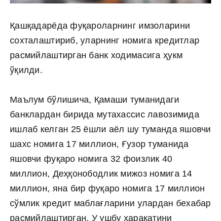
Қашқадарёда фуқароларнинг имзоларини
сохталаштириб, уларнинг номига кредитлар
расмийлаштирган банк ходимасига ҳукм
ўқилди.
Маълум бўлишича, Қамаши туманидаги
банклардан бирида мутахассис лавозимида
ишлаб келган 25 ёшли аёл шу туманда яшовчи
шахс номига 17 миллион, Ғузор туманида
яшовчи фуқаро номига 32 фоизлик 40
миллион, Деҳқонободлик мижоз номига 14
миллион, яна бир фуқаро номига 17 миллион
сўмлик кредит маблағларини улардан бехабар
расмийлаштирган. У ушбу ҳаракатини