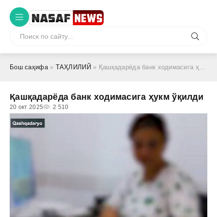
Бош саҳифа
»
ТАҲЛИЛИЙ
» Қашқадарёда банк ходимасига ҳукм ўқилди
Қашқадарёда банк ходимасига ҳукм ўқилди
20 окт 2025
2 510