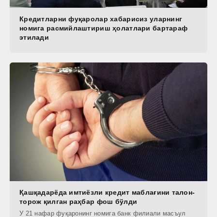
Кредитларни фуқаролар хабарисиз уларнинг
номига расмийлаштириш ҳолатлари бартараф
этилади
Қашқадарёда имтиёзли кредит маблағини талон-
торож қилган раҳбар фош бўлди
У 21 нафар фуқаронинг номига банк филиали масъул