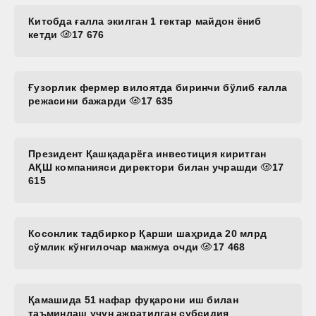
Китобда ғалла экилган 1 гектар майдон ёниб
кетди
17 676
Ғузорлик фермер вилоятда биринчи бўлиб ғалла
режасини бажарди
17 635
Президент Қашқадарёга инвестиция киритган
АҚШ компанияси директори билан учрашди
17
615
Косонлик тадбиркор Қарши шаҳрида 20 млрд
сўмлик кўнгилочар мажмуа очди
17 468
Қамашида 51 нафар фуқарони иш билан
таъминлаш учун ажратилган субсидия