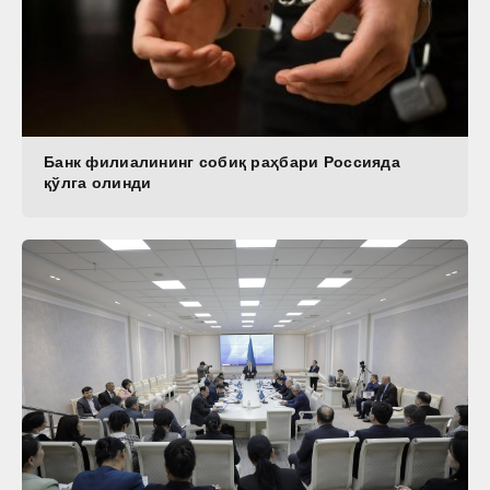
Банк филиалининг собиқ раҳбари Россияда
қўлга олинди