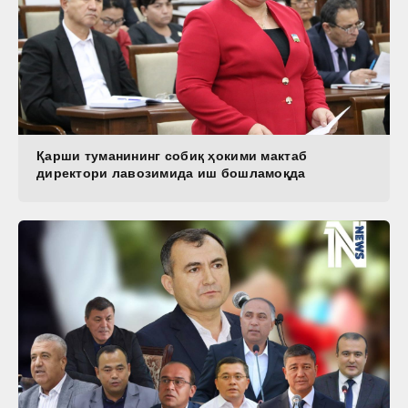
Қарши туманининг собиқ ҳокими мактаб
директори лавозимида иш бошламоқда