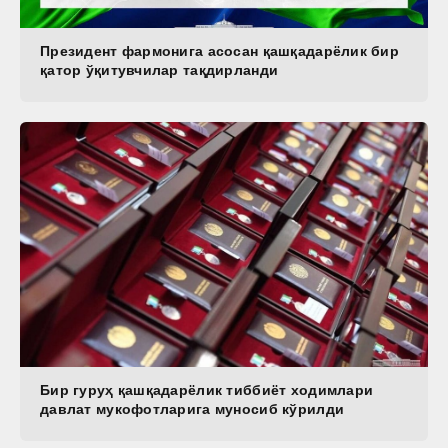
Президент фармонига асосан қашқадарёлик бир
қатор ўқитувчилар тақдирланди
Бир гуруҳ қашқадарёлик тиббиёт ходимлари
давлат мукофотларига муносиб кўрилди