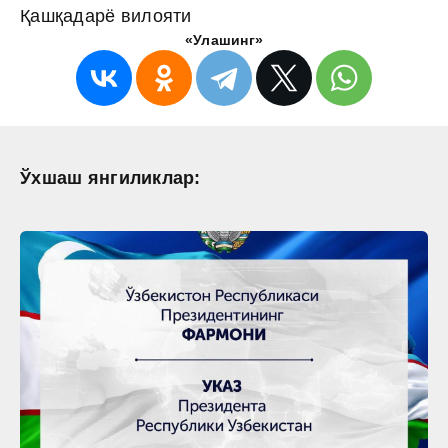
Қашқадарё вилояти
«Улашинг»
Ўхшаш янгиликлар: