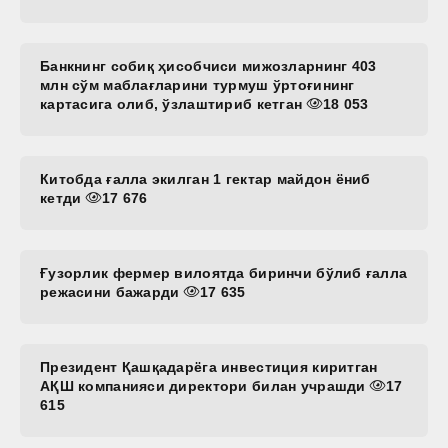
Банкнинг собиқ ҳисобчиси мижозларнинг 403
млн сўм маблағларини турмуш ўртоғининг
картасига олиб, ўзлаштириб кетган
18 053
Китобда ғалла экилган 1 гектар майдон ёниб
кетди
17 676
Ғузорлик фермер вилоятда биринчи бўлиб ғалла
режасини бажарди
17 635
Президент Қашқадарёга инвестиция киритган
АҚШ компанияси директори билан учрашди
17
615