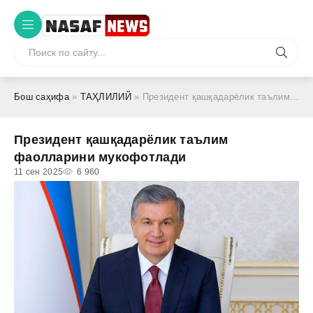
Бош саҳифа
»
ТАҲЛИЛИЙ
» Президент қашқадарёлик таълим фаолларини мукофотлади
Президент қашқадарёлик таълим
фаолларини мукофотлади
11 сен 2025
6 960