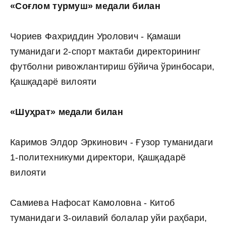
«Соғлом турмуш» медали билан
Чориев Фахриддин Уролович - Қамаши
туманидаги 2-спорт мактаби директорининг
футболни ривожлантириш бўйича ўринбосари,
Қашқадарё вилояти
«Шуҳрат» медали билан
Каримов Элдор Эркинович - Ғузор туманидаги
1-политехникуми директори, Қашқадарё
вилояти
Самиева Нафосат Камоловна - Китоб
туманидаги 3-оилавий болалар уйи раҳбари,