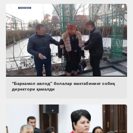
“Баркамол авлод” болалар мактабининг собиқ
директори қамалди