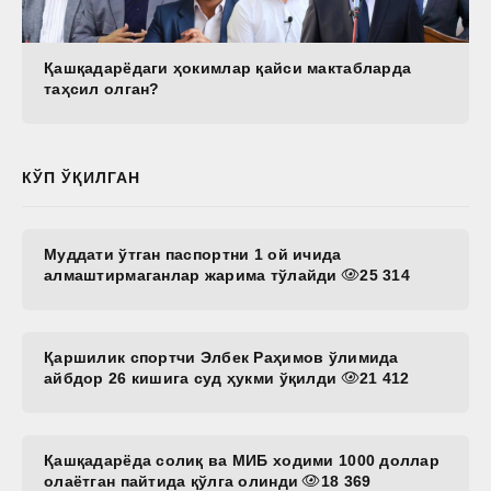
Қашқадарёдаги ҳокимлар қайси мактабларда
таҳсил олган?
КЎП ЎҚИЛГАН
Муддати ўтган паспортни 1 ой ичида
алмаштирмаганлар жарима тўлайди
25 314
Қаршилик спортчи Элбек Раҳимов ўлимида
айбдор 26 кишига суд ҳукми ўқилди
21 412
Қашқадарёда солиқ ва МИБ ходими 1000 доллар
олаётган пайтида қўлга олинди
18 369