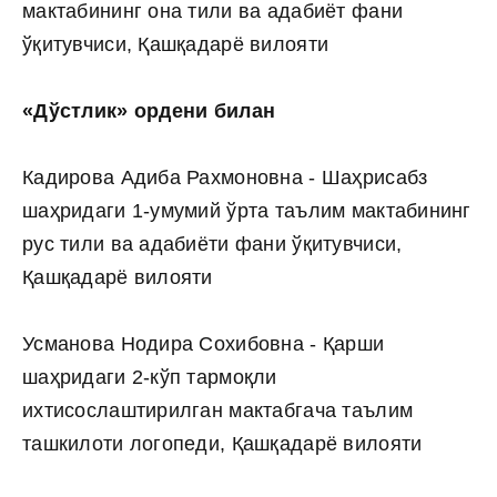
мактабининг она тили ва адабиёт фани
ўқитувчиси, Қашқадарё вилояти
«Дўстлик» ордени билан
Кадирова Адиба Рахмоновна - Шаҳрисабз
шаҳридаги 1-умумий ўрта таълим мактабининг
рус тили ва адабиёти фани ўқитувчиси,
Қашқадарё вилояти
Усманова Нодира Сохибовна - Қарши
шаҳридаги 2-кўп тармоқли
ихтисослаштирилган мактабгача таълим
ташкилоти логопеди, Қашқадарё вилояти