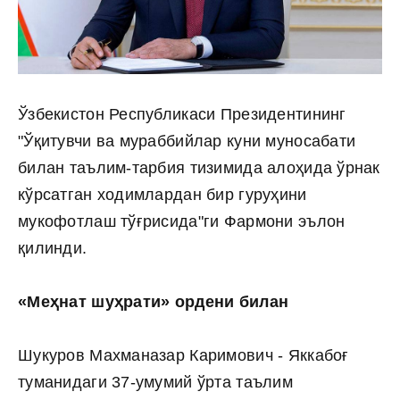
Ўзбекистон Республикаси Президентининг
"Ўқитувчи ва мураббийлар куни муносабати
билан таълим-тарбия тизимида алоҳида ўрнак
кўрсатган ходимлардан бир гуруҳини
мукофотлаш тўғрисида"ги Фармони эълон
қилинди.
«Меҳнат шуҳрати» ордени билан
Шукуров Махманазар Каримович - Яккабоғ
туманидаги 37-умумий ўрта таълим