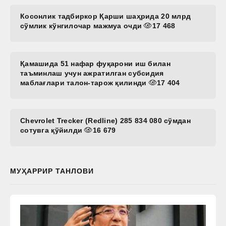
Косонлик тадбиркор Қарши шаҳрида 20 млрд
сўмлик кўнгилочар мажмуа очди
17 468
Қамашида 51 нафар фуқарони иш билан
таъминлаш учун ажратилган субсидия
маблағлари талон-тарож қилинди
17 404
Chevrolet Trecker (Redline) 285 834 080 сўмдан
сотувга қўйилди
16 679
МУҲАРРИР ТАНЛОВИ