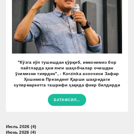
"Кўзга кўп тушишдан қўрқиб, имконимиз бор
пайтларда ҳам янги шаҳобчалар очишдан
ўзимизни тиярдик", - Korzinka асосчиси Зафар
Ҳошимов Президент Қарши шаҳридаги
супермаркетга ташрифи ҳақида фикр билдирди
БАТАФСИЛ...
Июль 2026 (4)
Июнь 2026 (4)