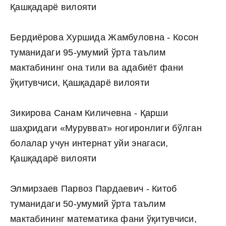
Қашқадарё вилояти
Бердиёрова Хуршида Жамбуловна - Косон
туманидаги 95-умумий ўрта таълим
мактабининг она тили ва адабиёт фани
ўқитувчиси, Қашқадарё вилояти
Зикирова Санам Киличевна - Қарши
шаҳридаги «Мурувват» ногиронлиги бўлган
болалар учун интернат уйи энагаси,
Қашқадарё вилояти
Элмирзаев Парвоз Пардаевич - Китоб
туманидаги 50-умумий ўрта таълим
мактабининг математика фани ўқитувчиси,