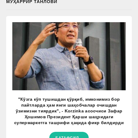
МУҲАРРИР ТАНЛОВИ
"Кўзга кўп тушишдан қўрқиб, имконимиз бор
пайтларда ҳам янги шаҳобчалар очишдан
ўзимизни тиярдик", - Korzinka асосчиси Зафар
Ҳошимов Президент Қарши шаҳридаги
супермаркетга ташрифи ҳақида фикр билдирди
БАТАФСИЛ...