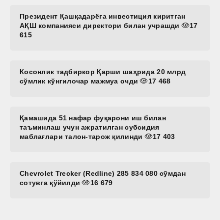
Президент Қашқадарёга инвестиция киритган
АҚШ компанияси директори билан учрашди
17
615
Косонлик тадбиркор Қарши шаҳрида 20 млрд
сўмлик кўнгилочар мажмуа очди
17 468
Қамашида 51 нафар фуқарони иш билан
таъминлаш учун ажратилган субсидия
маблағлари талон-тарож қилинди
17 403
Chevrolet Trecker (Redline) 285 834 080 сўмдан
сотувга қўйилди
16 679