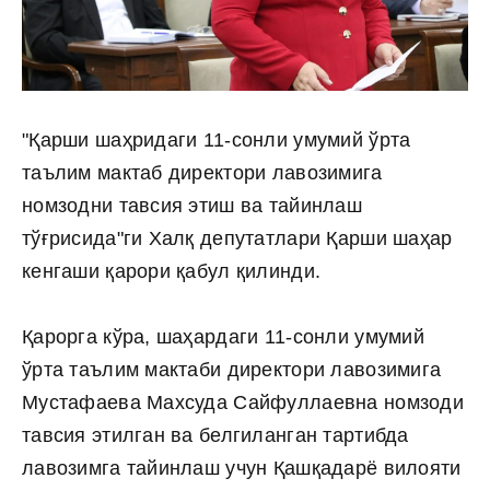
"Қарши шаҳридаги 11-сонли умумий ўрта
таълим мактаб директори лавозимига
номзодни тавсия этиш ва тайинлаш
тўғрисида"ги Халқ депутатлари Қарши шаҳар
кенгаши қарори қабул қилинди.
Қарорга кўра, шаҳардаги 11-сонли умумий
ўрта таълим мактаби директори лавозимига
Мустафаева Махсуда Сайфуллаевна номзоди
тавсия этилган ва белгиланган тартибда
лавозимга тайинлаш учун Қашқадарё вилояти