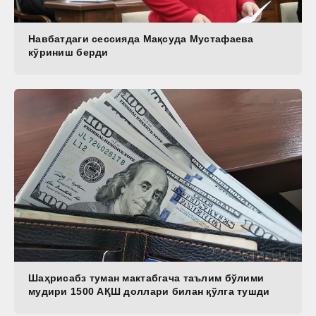
Навбатдаги сессияда Мақсуда Мустафаева
кўриниш берди
Шаҳрисабз туман мактабгача таълим бўлими
мудири 1500 АҚШ доллари билан қўлга тушди