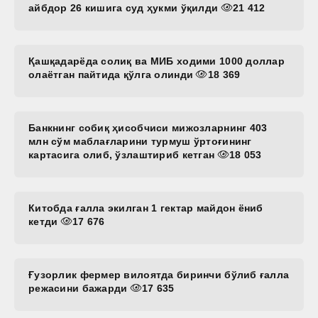
айбдор 26 кишига суд ҳукми ўқилди
21 412
Қашқадарёда солиқ ва МИБ ходими 1000 доллар
олаётган пайтида қўлга олинди
18 369
Банкнинг собиқ ҳисобчиси мижозларнинг 403
млн сўм маблағларини турмуш ўртоғининг
картасига олиб, ўзлаштириб кетган
18 053
Китобда ғалла экилган 1 гектар майдон ёниб
кетди
17 676
Ғузорлик фермер вилоятда биринчи бўлиб ғалла
режасини бажарди
17 635