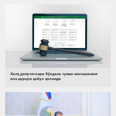
Халқ депутатлари Кўкдала туман кенгашининг
илк қарори қабул қилинди