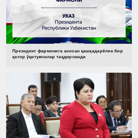
Президент фармонига асосан қашқадарёлик бир
қатор ўқитувчилар тақдирланди