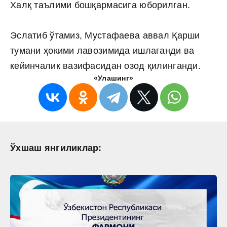
Халқ таълими бошқармасига юборилган.
Эслатиб ўтамиз, Мустафаева аввал Қарши
тумани ҳокими лавозимида ишлаганди ва
кейинчалик вазифасидан озод қилинганди.
«Улашинг»
Ўхшаш янгиликлар: