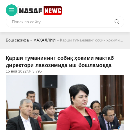
Бош саҳифа
»
МАҲАЛЛИЙ
» Қарши туманининг собиқ ҳокими мактаб директори лавозимида иш бошламоқда
Қарши туманининг собиқ ҳокими мактаб
директори лавозимида иш бошламоқда
15 ноя 2022
3 795