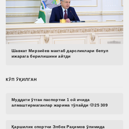
Шавкат Мирзиёев мактаб дарсликлари бепул
ижарага берилишини айтди
КЎП ЎҚИЛГАН
Муддати ўтган паспортни 1 ой ичида
алмаштирмаганлар жарима тўлайди
25 309
Қаршилик спортчи Элбек Раҳимов ўлимида