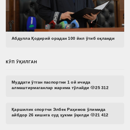
Абдулла Қодирий орадан 100 йил ўтиб оқланди
КЎП ЎҚИЛГАН
Муддати ўтган паспортни 1 ой ичида
алмаштирмаганлар жарима тўлайди
25 312
Қаршилик спортчи Элбек Раҳимов ўлимида
айбдор 26 кишига суд ҳукми ўқилди
21 412