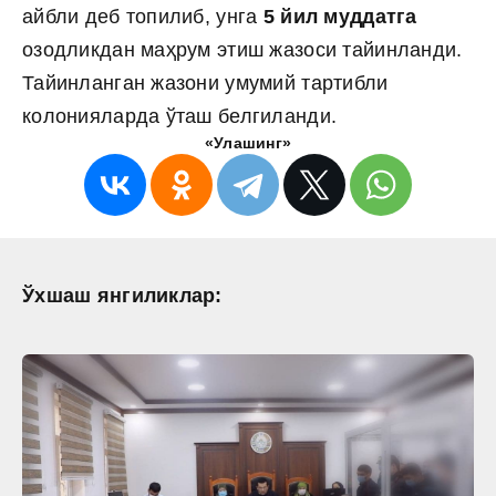
айбли деб топилиб, унга
5 йил муддатга
озодликдан маҳрум этиш жазоси тайинланди.
Тайинланган жазони умумий тартибли
колонияларда ўташ белгиланди.
«Улашинг»
Ўхшаш янгиликлар: