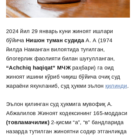
2024 йил 29 январь куни жиноят ишлари
бўйича
Нишон туман судида
А. А (1974
йилда Наманган вилоятида туғилган,
блогерлик фаолияти билан шуғулланган,
“Achchiq haqiqat” МЧЖ
раҳбари) га оид
жиноят ишини кўриб чиқиш бўйича очиқ суд
жараёни якунланиб, суд ҳукми эълон
қилинди
.
Эълон қилинган суд ҳукмига мувофиқ А.
Абжалилов Жиноят кодексининг 165-моддаси
(товламачилик)
2-қисми “а”, “в” бандларида
назарда тутилган жиноятни содир этганликда