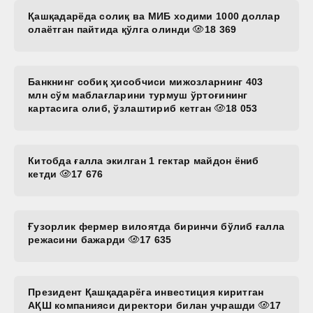
Қашқадарёда солиқ ва МИБ ходими 1000 доллар
олаётган пайтида қўлга олинди
18 369
Банкнинг собиқ ҳисобчиси мижозларнинг 403
млн сўм маблағларини турмуш ўртоғининг
картасига олиб, ўзлаштириб кетган
18 053
Китобда ғалла экилган 1 гектар майдон ёниб
кетди
17 676
Ғузорлик фермер вилоятда биринчи бўлиб ғалла
режасини бажарди
17 635
Президент Қашқадарёга инвестиция киритган
АҚШ компанияси директори билан учрашди
17