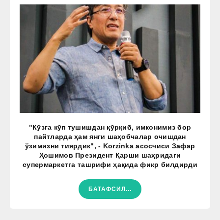
"Кўзга кўп тушишдан қўрқиб, имконимиз бор
пайтларда ҳам янги шаҳобчалар очишдан
ўзимизни тиярдик", - Korzinka асосчиси Зафар
Ҳошимов Президент Қарши шаҳридаги
супермаркетга ташрифи ҳақида фикр билдирди
БАТАФСИЛ...