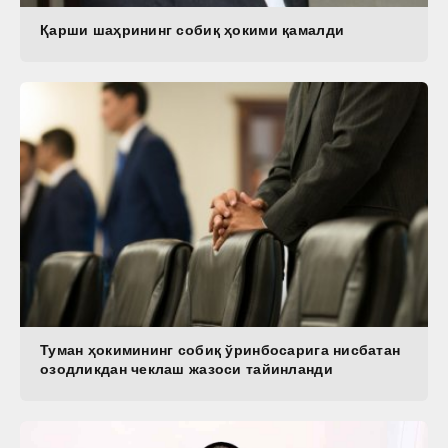
Қарши шаҳрининг собиқ ҳокими қамалди
Туман ҳокимининг собиқ ўринбосарига нисбатан
озодликдан чеклаш жазоси тайинланди