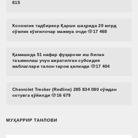
615
Косонлик тадбиркор Қарши шаҳрида 20 млрд
сўмлик кўнгилочар мажмуа очди
17 468
Қамашида 51 нафар фуқарони иш билан
таъминлаш учун ажратилган субсидия
маблағлари талон-тарож қилинди
17 404
Chevrolet Trecker (Redline) 285 834 080 сўмдан
сотувга қўйилди
16 679
МУҲАРРИР ТАНЛОВИ