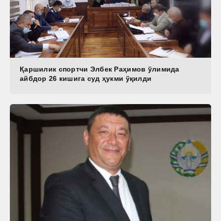
Қаршилик спортчи Элбек Раҳимов ўлимида
айбдор 26 кишига суд ҳукми ўқилди