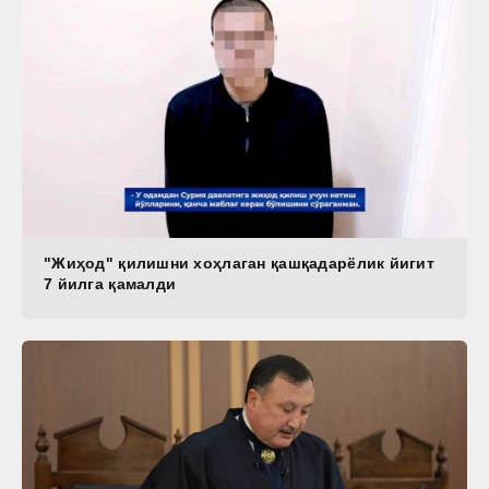
"Жиҳод" қилишни хоҳлаган қашқадарёлик йигит
7 йилга қамалди