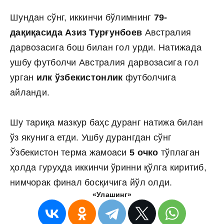
Шундан сўнг, иккинчи бўлимнинг
79-
дақиқасида Азиз Турғунбоев
Австралия
дарвозасига бош билан гол урди. Натижада
ушбу футболчи Австралия дарвозасига гол
урган
илк ўзбекистонлик
футболчига
айланди.
Шу тариқа мазкур баҳс дуранг натижа билан
ўз якунига етди. Ушбу дурангдан сўнг
Ўзбекистон терма жамоаси
5 очко
тўплаган
ҳолда гуруҳда иккинчи ўринни қўлга киритиб,
нимчорак финал босқичига йўл олди.
«Улашинг»