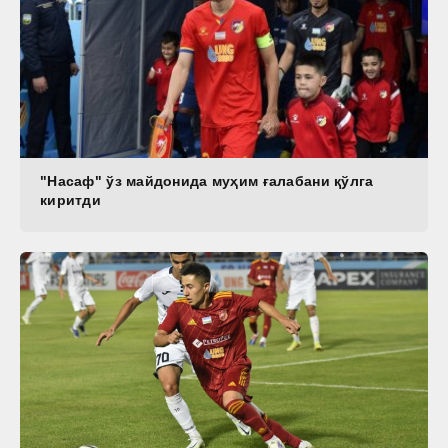
"Насаф" ўз майдонида муҳим ғалабани қўлга
киритди