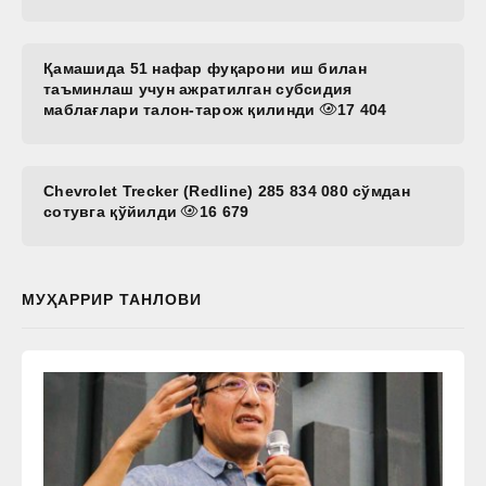
Қамашида 51 нафар фуқарони иш билан
таъминлаш учун ажратилган субсидия
маблағлари талон-тарож қилинди
17 404
Chevrolet Trecker (Redline) 285 834 080 сўмдан
сотувга қўйилди
16 679
МУҲАРРИР ТАНЛОВИ