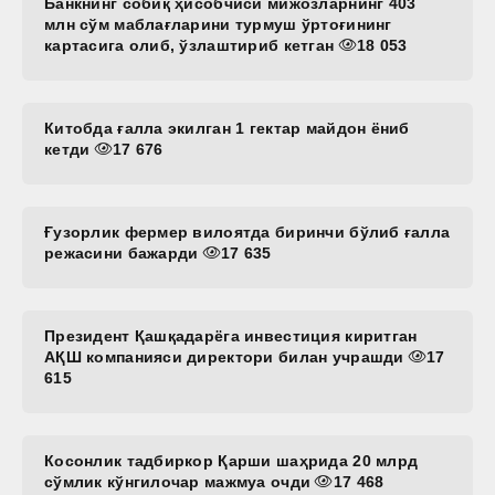
Банкнинг собиқ ҳисобчиси мижозларнинг 403
млн сўм маблағларини турмуш ўртоғининг
картасига олиб, ўзлаштириб кетган
18 053
Китобда ғалла экилган 1 гектар майдон ёниб
кетди
17 676
Ғузорлик фермер вилоятда биринчи бўлиб ғалла
режасини бажарди
17 635
Президент Қашқадарёга инвестиция киритган
АҚШ компанияси директори билан учрашди
17
615
Косонлик тадбиркор Қарши шаҳрида 20 млрд
сўмлик кўнгилочар мажмуа очди
17 468