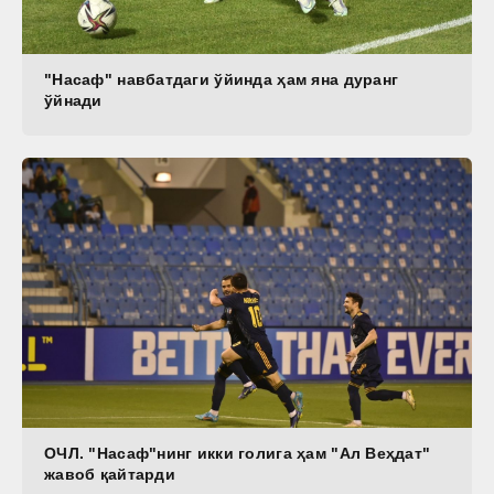
"Насаф" навбатдаги ўйинда ҳам яна дуранг
ўйнади
ОЧЛ. "Насаф"нинг икки голига ҳам "Ал Веҳдат"
жавоб қайтарди