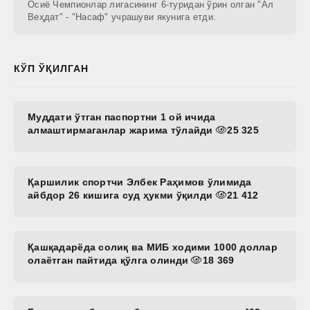
Осиё Чемпионлар лигасининг 6-туридан ўрин олган "Ал
Веҳдат" - "Насаф" учрашуви якунига етди.
КЎП ЎҚИЛГАН
Муддати ўтган паспортни 1 ой ичида
алмаштирмаганлар жарима тўлайди
25 325
Қаршилик спортчи Элбек Раҳимов ўлимида
айбдор 26 кишига суд ҳукми ўқилди
21 412
Қашқадарёда солиқ ва МИБ ходими 1000 доллар
олаётган пайтида қўлга олинди
18 369