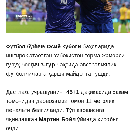
Футбол бўйича
Осиё кубоги
баҳсларида
иштирок этаётган Ўзбекистон терма жамоаси
гуруҳ босқич
3-тур
баҳсида австралиялик
футболчиларга қарши майдонга тушди.
Дастлаб, учрашувнинг
45+1
дақиқасида ҳакам
томонидан дарвозамиз томон 11 метрлик
пенальти белгиланди. Тўп қаршисига
яқинлашган
Мартин Бойл
ўйинда ҳисобни
очди.