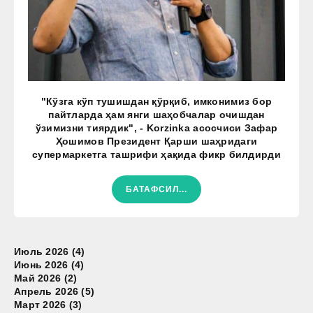
"Кўзга кўп тушишдан қўрқиб, имконимиз бор
пайтларда ҳам янги шаҳобчалар очишдан
ўзимизни тиярдик", - Korzinka асосчиси Зафар
Ҳошимов Президент Қарши шаҳридаги
супермаркетга ташрифи ҳақида фикр билдирди
БАТАФСИЛ...
Июль 2026 (4)
Июнь 2026 (4)
Май 2026 (2)
Апрель 2026 (5)
Март 2026 (3)