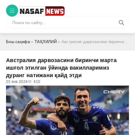
Бош саҳифа
»
ТАҲЛИЛИЙ
» Австралия дарвозасини биринчи марта ишғол этилган ўйинда вакилларимиз дуранг натижани қайд этди
Австралия дарвозасини биринчи марта
ишғол этилган ўйинда вакилларимиз
дуранг натижани қайд этди
23 янв 2024
410