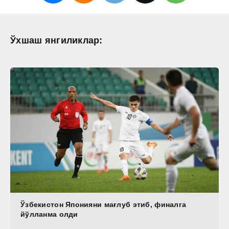
Ўхшаш янгиликлар:
Ўзбекистон Японияни мағлуб этиб, финалга
йўлланма олди