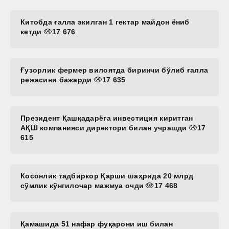
Китобда ғалла экилган 1 гектар майдон ёниб
кетди
17 676
Ғузорлик фермер вилоятда биринчи бўлиб ғалла
режасини бажарди
17 635
Президент Қашқадарёга инвестиция киритган
АҚШ компанияси директори билан учрашди
17
615
Косонлик тадбиркор Қарши шаҳрида 20 млрд
сўмлик кўнгилочар мажмуа очди
17 468
Қамашида 51 нафар фуқарони иш билан