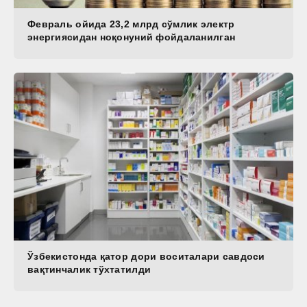
Февраль ойида 23,2 млрд сўмлик электр
энергиясидан ноқонуний фойдаланилган
Ўзбекистонда қатор дори воситалари савдоси
вақтинчалик тўхтатилди