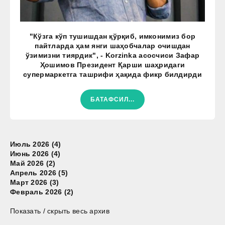
"Кўзга кўп тушишдан қўрқиб, имконимиз бор
пайтларда ҳам янги шаҳобчалар очишдан
ўзимизни тиярдик", - Korzinka асосчиси Зафар
Ҳошимов Президент Қарши шаҳридаги
супермаркетга ташрифи ҳақида фикр билдирди
БАТАФСИЛ...
Июль 2026 (4)
Июнь 2026 (4)
Май 2026 (2)
Апрель 2026 (5)
Март 2026 (3)
Февраль 2026 (2)
Показать / скрыть весь архив