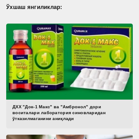
Ўхшаш янгиликлар:
ДХХ "Док-1 Макс" ва "Амбронол" дори
воситалари лаборатория синовларидан
ўтказилмаганини аниқлади