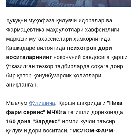
Ҳуқуқни муҳофаза қилувчи идоралар ва
Фармацевтика маҳсулотлари хавфсизлиги
маркази мутахассислари ҳамкорлигида
Қашқадарё вилоятида
психотроп дори
воситаларининг
ноқонуний савдосига қарши
ўтказилган тезкор тадбирларда соҳага доир
бир қатор қонунбузарлик ҳолатлари
аниқланган.
Маълум
бўлишича
, Қарши шаҳридаги "
Ника
фарм сервис
"
МЧЖга
тегишли дорихонада
160 дона “Зардекс”
номли кучли таъсир
қилувчи дори воситаси,
"ИСЛОМ-ФАРМ-