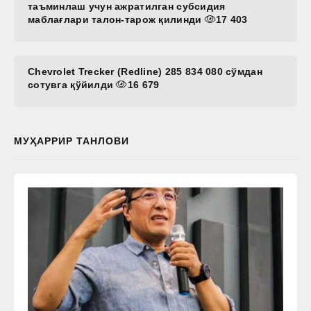
таъминлаш учун ажратилган субсидия
маблағлари талон-тарож қилинди
17 403
Chevrolet Trecker (Redline) 285 834 080 сўмдан
сотувга қўйилди
16 679
МУҲАРРИР ТАНЛОВИ