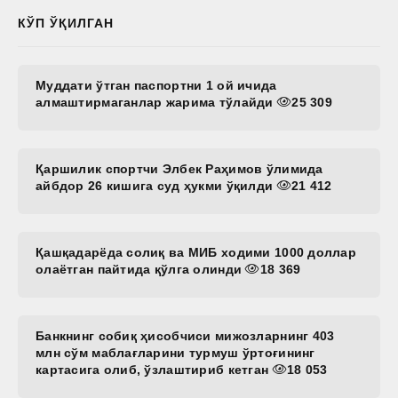
КЎП ЎҚИЛГАН
Муддати ўтган паспортни 1 ой ичида
алмаштирмаганлар жарима тўлайди
25 309
Қаршилик спортчи Элбек Раҳимов ўлимида
айбдор 26 кишига суд ҳукми ўқилди
21 412
Қашқадарёда солиқ ва МИБ ходими 1000 доллар
олаётган пайтида қўлга олинди
18 369
Банкнинг собиқ ҳисобчиси мижозларнинг 403
млн сўм маблағларини турмуш ўртоғининг
картасига олиб, ўзлаштириб кетган
18 053