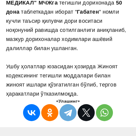
МЕДИКАЛ" МЧЖга
тегишли дорихонада
50
дона
таблеткадан иборат "
Габатен
" номли
кучли таъсир қилувчи дори воситаси
ноқонуний равишда сотилганлиги аниқланиб,
мазкур дорихоналар ходимлари ашёвий
далиллар билан ушланган.
Ушбу ҳолатлар юзасидан ҳозирда Жиноят
кодексининг тегишли моддалари билан
жиноят ишлари қўзғатилган бўлиб, тергов
ҳаракатлари ўтказилмоқда.
«Улашинг»