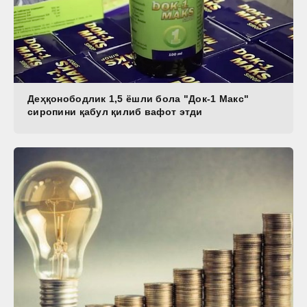
Деҳқонободлик 1,5 ёшли бола "Док-1 Макс"
сиропини қабул қилиб вафот этди