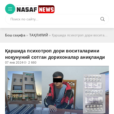
Бош саҳифа
»
ТАҲЛИЛИЙ
» Қаршида психотроп дори воситаларини ноқунуний сотган дорихоналар аниқланди
Қаршида психотроп дори воситаларини
ноқунуний сотган дорихоналар аниқланди
07 янв 2024
2 660