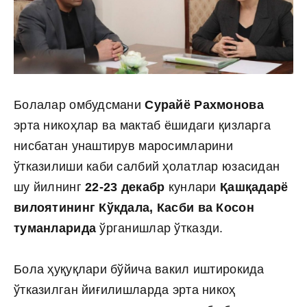
Болалар омбудсмани
Сурайё Рахмонова
эрта никоҳлар ва мактаб ёшидаги қизларга
нисбатан унаштирув маросимларини
ўтказилиши каби салбий ҳолатлар юзасидан
шу йилнинг
22-23 декабр
кунлари
Қашқадарё
вилоятининг Кўкдала, Касби ва Косон
туманларида
ўрганишлар ўтказди.
Бола ҳуқуқлари бўйича вакил иштирокида
ўтказилган йиғилишларда эрта никоҳ