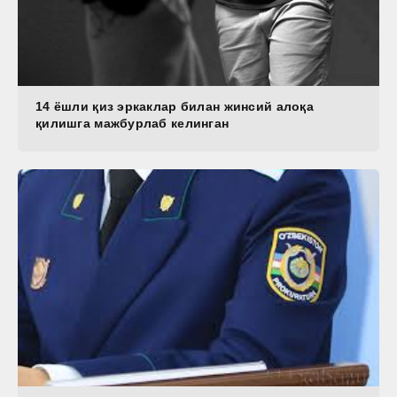
14 ёшли қиз эркаклар билан жинсий алоқа
қилишга мажбурлаб келинган