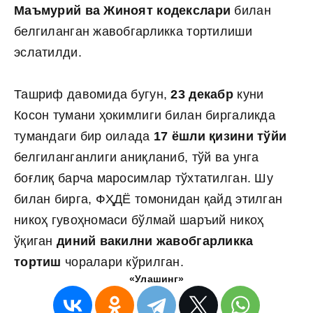
Маъмурий ва Жиноят кодекслари
билан
белгиланган жавобгарликка тортилиши
эслатилди.
Ташриф давомида бугун,
23 декабр
куни
Косон тумани ҳокимлиги билан биргаликда
тумандаги бир оилада
17 ёшли қизини тўйи
белгиланганлиги аниқланиб, тўй ва унга
боғлиқ барча маросимлар тўхтатилган. Шу
билан бирга, ФҲДЁ томонидан қайд этилган
никоҳ гувоҳномаси бўлмай шаръий никоҳ
ўқиган
диний вакилни жавобгарликка
тортиш
чоралари кўрилган.
«Улашинг»