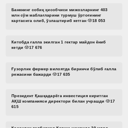
Банкнинг собиқ ҳисобчиси мижозларнинг 403
млн сўм маблағларини турмуш ўртоғининг
картасига олиб, ўзлаштириб кетган
18 053
Китобда ғалла экилган 1 гектар майдон ёниб
кетди
17 676
Ғузорлик фермер вилоятда биринчи бўлиб ғалла
режасини бажарди
17 635
Президент Қашқадарёга инвестиция киритган
АҚШ компанияси директори билан учрашди
17
615
Косонлик тадбиркор Қарши шаҳрида 20 млрд