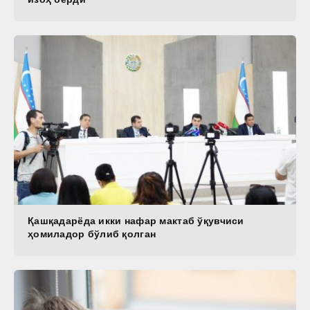
Қашқадарёда икки нафар мактаб ўқувчиси
ҳомиладор бўлиб қолган