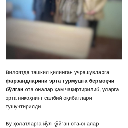
Вилоятда ташкил қилинган учрашувларга
фарзандларини эрта турмушга бермоқчи
бўлган
ота-оналар ҳам чақиртирилиб, уларга
эрта никоҳнинг салбий оқибатлари
тушунтирилди.
Бу ҳолатларга йўл қўйган ота-оналар