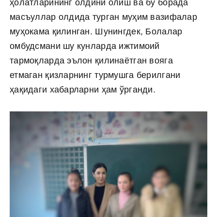
ҳолатларининг олдини олиш ва бу борада
масъуллар олдида турган муҳим вазифалар
муҳокама қилинган. Шунингдек, Болалар
омбудсмани шу кунларда ижтимоий
тармоқларда эълон қилинаётган вояга
етмаган қизларнинг турмушга берилгани
ҳақидаги хабарларни ҳам ўрганди.