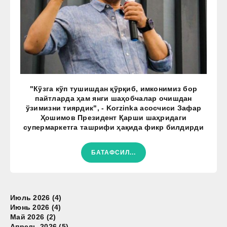
"Кўзга кўп тушишдан қўрқиб, имконимиз бор
пайтларда ҳам янги шаҳобчалар очишдан
ўзимизни тиярдик", - Korzinka асосчиси Зафар
Ҳошимов Президент Қарши шаҳридаги
супермаркетга ташрифи ҳақида фикр билдирди
БАТАФСИЛ...
Июль 2026 (4)
Июнь 2026 (4)
Май 2026 (2)
Апрель 2026 (5)