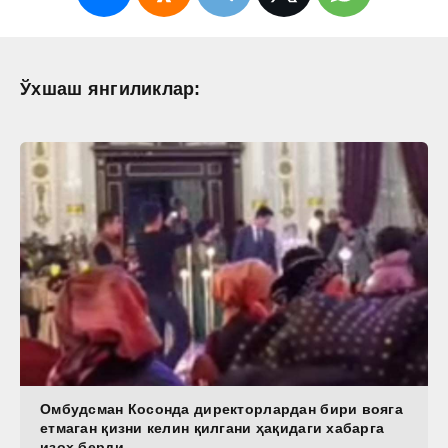
Ўхшаш янгиликлар:
Омбудсман Косонда директорлардан бири вояга
етмаган қизни келин қилгани ҳақидаги хабарга
изоҳ берди