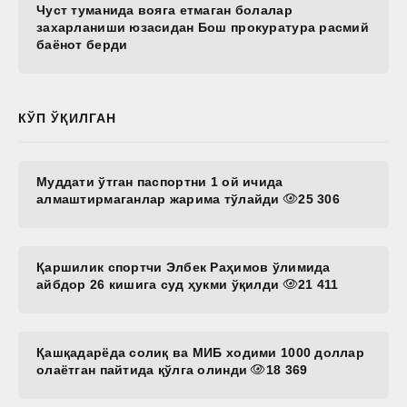
Чуст туманида вояга етмаган болалар
захарланиши юзасидан Бош прокуратура расмий
баёнот берди
КЎП ЎҚИЛГАН
Муддати ўтган паспортни 1 ой ичида
алмаштирмаганлар жарима тўлайди
25 306
Қаршилик спортчи Элбек Раҳимов ўлимида
айбдор 26 кишига суд ҳукми ўқилди
21 411
Қашқадарёда солиқ ва МИБ ходими 1000 доллар
олаётган пайтида қўлга олинди
18 369