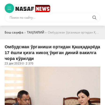
Бош саҳифа
»
ТАҲЛИЛИЙ
» Омбудсман ўрганиши ортидан Қашқадарёда 17 ёшли қизга никоҳ ўқиган диний вакилга чора кўрилди
Омбудсман ўрганиши ортидан Қашқадарёда
17 ёшли қизга никоҳ ўқиган диний вакилга
чора кўрилди
23 дек 2023
2 370