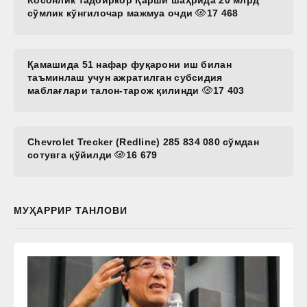
сўмлик кўнгилочар мажмуа очди
17 468
Қамашида 51 нафар фуқарони иш билан
таъминлаш учун ажратилган субсидия
маблағлари талон-тарож қилинди
17 403
Chevrolet Trecker (Redline) 285 834 080 сўмдан
сотувга қўйилди
16 679
МУҲАРРИР ТАНЛОВИ