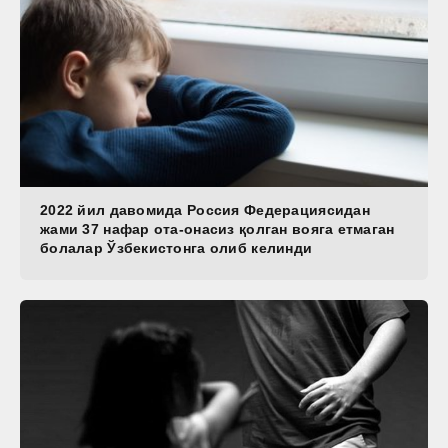
2022 йил давомида Россия Федерациясидан
жами 37 нафар ота-онасиз қолган вояга етмаган
болалар Ўзбекистонга олиб келинди