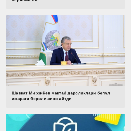
Шавкат Мирзиёев мактаб дарсликлари бепул
ижарага берилишини айтди