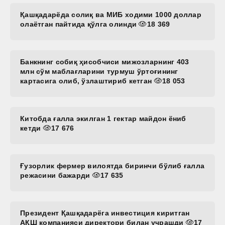
Қашқадарёда солиқ ва МИБ ходими 1000 доллар
олаётган пайтида қўлга олинди
18 369
Банкнинг собиқ ҳисобчиси мижозларнинг 403
млн сўм маблағларини турмуш ўртоғининг
картасига олиб, ўзлаштириб кетган
18 053
Китобда ғалла экилган 1 гектар майдон ёниб
кетди
17 676
Ғузорлик фермер вилоятда биринчи бўлиб ғалла
режасини бажарди
17 635
Президент Қашқадарёга инвестиция киритган
АҚШ компанияси директори билан учрашди
17