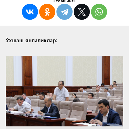
«Улашинг»
Ўхшаш янгиликлар: