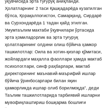
ўқувчисида эрта туғуруқ аниқланди.
Ҳолатларнинг 2 таси Қашқадарёда кузатилган
бўлса, Қорақалпоғистон, Самарқанд, Сирдарё
ва Сурхондарёда 1 тадан қайд этилган.
Умумтаълим мактаби ўқувчилари ўртасида
эрта ҳомиладорлик ва эрта туғуруқ
ҳолатларининг олдини олиш бўйича ҳамкор
ташкилотлар: Оила ва хотин-қизлар қўмитаси,
жойлардаги маҳалла фаоллари ҳамда мактаб
психологлари, синф раҳбарлари, мактаб
директорининг маънавий-маърифий ишлар
бўйича ўринбосарлари билан яқин
ҳамкорликда ишлар олиб борилмоқда”, деди
Таълим ташкилотларида тарбиявий ишларни
мувофиқлаштириш бошқарма бошлиғи