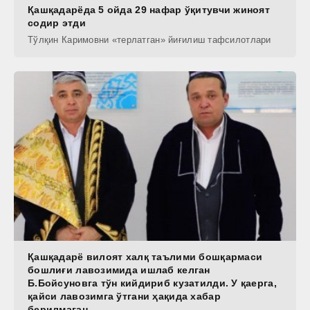
Қашқадарёда 5 ойда 29 нафар ўқитувчи жиноят
содир этди
Тўлқин Каримовни «терлатган» йиғилиш тафсилотлари
Қашқадарё вилоят халқ таълими бошқармаси
бошлиғи лавозимида ишлаб келган
Б.Бойсуновга тўн кийдириб кузатилди. У қаерга,
қайси лавозимга ўтгани ҳақида хабар
берилмаган