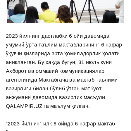
2023 йилнинг дастлабки 6 ойи давомида
умумий ўрта таълим мактабларининг 6 нафар
ўқувчи қизларида эрта ҳомиладорлик ҳолати
аниқланган. Бу ҳақда бугун, 31 июль куни
Ахборот ва оммавий коммуникациялар
агентлигида Мактабгача ва мактаб таълими
вазирлиги билан бўлиб ўтган матбуот
анжумани давомида вазирлик масъули
QALAMPIR.UZ’га маълум қилган.
“2023 йилнинг илк 6 ойида 6 нафар мактаб