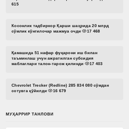
615
Косонлик тадбиркор Қарши шаҳрида 20 млрд
сўмлик кўнгилочар мажмуа очди
17 468
Қамашида 51 нафар фуқарони иш билан
таъминлаш учун ажратилган субсидия
маблағлари талон-тарож қилинди
17 403
Chevrolet Trecker (Redline) 285 834 080 сўмдан
сотувга қўйилди
16 679
МУҲАРРИР ТАНЛОВИ