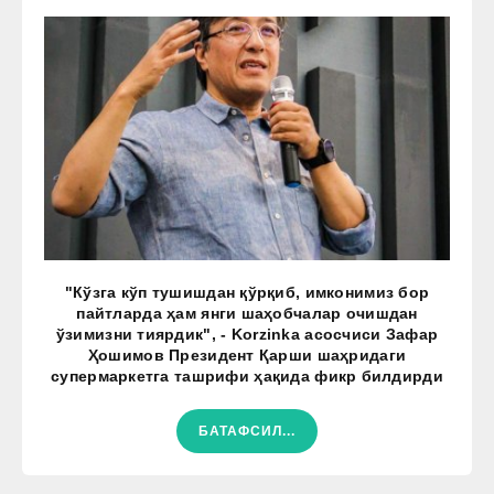
"Кўзга кўп тушишдан қўрқиб, имконимиз бор
пайтларда ҳам янги шаҳобчалар очишдан
ўзимизни тиярдик", - Korzinka асосчиси Зафар
Ҳошимов Президент Қарши шаҳридаги
супермаркетга ташрифи ҳақида фикр билдирди
БАТАФСИЛ...