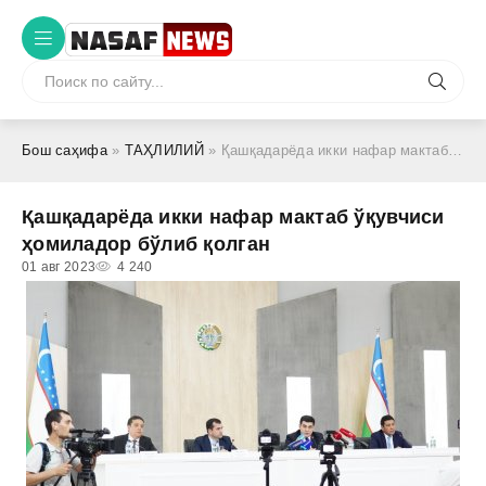
Бош саҳифа
»
ТАҲЛИЛИЙ
» Қашқадарёда икки нафар мактаб ўқувчиси ҳомиладор бўлиб қолган
Қашқадарёда икки нафар мактаб ўқувчиси
ҳомиладор бўлиб қолган
01 авг 2023
4 240