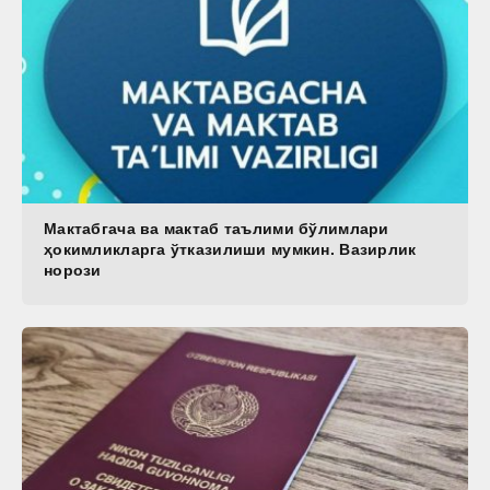
Мактабгача ва мактаб таълими бўлимлари
ҳокимликларга ўтказилиши мумкин. Вазирлик
норози