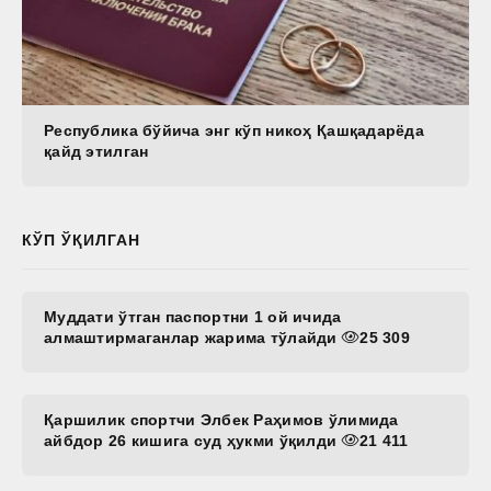
Республика бўйича энг кўп никоҳ Қашқадарёда
қайд этилган
КЎП ЎҚИЛГАН
Муддати ўтган паспортни 1 ой ичида
алмаштирмаганлар жарима тўлайди
25 309
Қаршилик спортчи Элбек Раҳимов ўлимида
айбдор 26 кишига суд ҳукми ўқилди
21 411