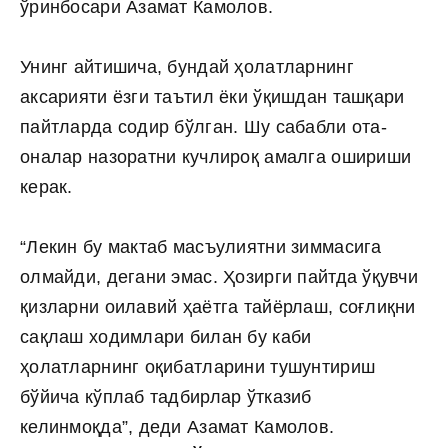
ўринбосари Азамат Камолов.
Унинг айтишича, бундай ҳолатларнинг
аксарияти ёзги таътил ёки ўқишдан ташқари
пайтларда содир бўлган. Шу сабабли ота-
оналар назоратни кучлироқ амалга ошириши
керак.
“Лекин бу мактаб масъулиятни зиммасига
олмайди, дегани эмас. Ҳозирги пайтда ўқувчи
қизларни оилавий ҳаётга тайёрлаш, соғлиқни
сақлаш ходимлари билан бу каби
ҳолатларнинг оқибатларини тушунтириш
бўйича кўплаб тадбирлар ўтказиб
келинмоқда”, деди Азамат Камолов.