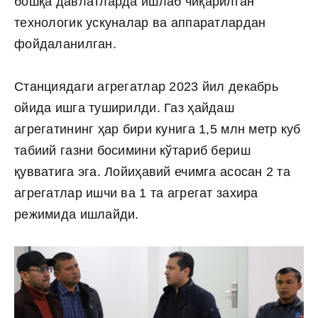
бошқа давлатларда ишлаб чиқарилган
технологик ускуналар ва аппаратлардан
фойдаланилган.
Станциядаги агрегатлар 2023 йил декабрь
ойида ишга туширилди. Газ ҳайдаш
агрегатининг ҳар бири кунига 1,5 млн метр куб
табиий газни босимини кўтариб бериш
қувватига эга. Лойиҳавий ечимга асосан 2 та
агрегатлар ишчи ва 1 та агрегат захира
режимида ишлайди.