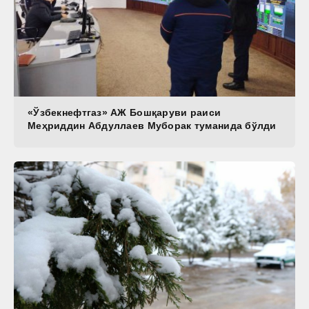
«Ўзбекнефтгаз» АЖ Бошқаруви раиси
Меҳриддин Абдуллаев Муборак туманида бўлди