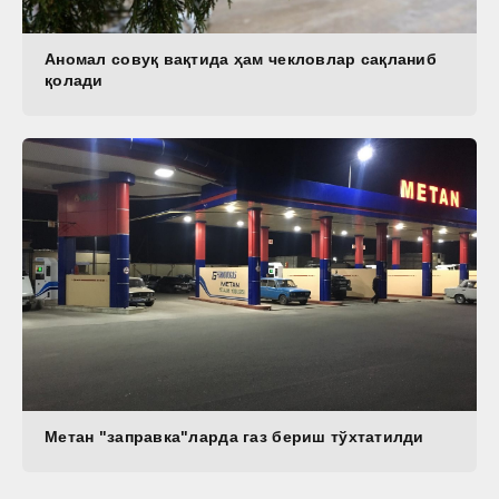
Аномал совуқ вақтида ҳам чекловлар сақланиб
қолади
Метан "заправка"ларда газ бериш тўхтатилди