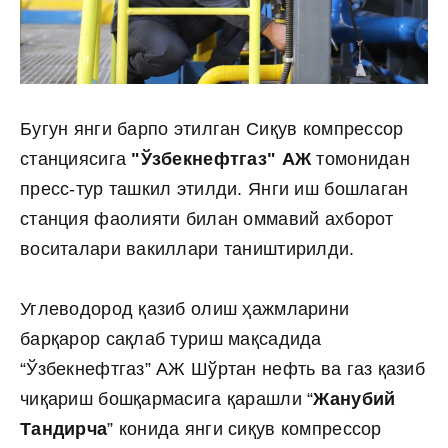
Бугун янги барпо этилган Сиқув компрессор
станциясига
"Ўзбекнефтгаз" АЖ
томонидан
пресс-тур ташкил этилди. Янги иш бошлаган
станция фаолияти билан оммавий ахборот
воситалари вакиллари таништирилди.
Углеводород қазиб олиш ҳажмларини
барқарор сақлаб туриш мақсадида
“Ўзбекнефтгаз” АЖ Шўртан нефть ва газ қазиб
чиқариш бошқармасига қарашли “
Жанубий
Тандирча
” конида янги сиқув компрессор