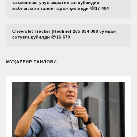
таъминлаш учун ажратилган субсидия
маблағлари талон-тарож қилинди
17 404
Chevrolet Trecker (Redline) 285 834 080 сўмдан
сотувга қўйилди
16 679
МУҲАРРИР ТАНЛОВИ