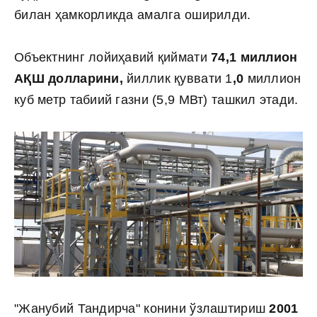
билан ҳамкорликда амалга оширилди.
Объектнинг лойиҳавий қиймати
74,1 миллион
АҚШ долларини,
йиллик қуввати 1
,0
миллион
куб метр табиий газни (5,9 МВт) ташкил этади.
"Жанубий Тандирча" конини ўзлаштириш
2001