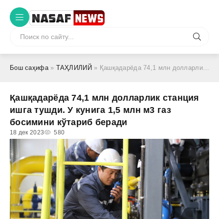
Бош саҳифа
»
ТАҲЛИЛИЙ
» Қашқадарёда 74,1 млн долларлик станция ишга тушди. У кунига 1,5 млн м3 газ босимини кўтариб беради
Қашқадарёда 74,1 млн долларлик станция
ишга тушди. У кунига 1,5 млн м3 газ
босимини кўтариб беради
18 дек 2023
580