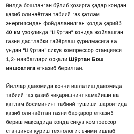
йилда бошланган бўлиб ҳозирга қадар кондан
қазиб олинаётган табиий газ қатлам
энергиясидан фойдаланилган ҳолда қарийб
40 км
узоқликда "Шўртан" конида жойлашган
газни дастлабки тайёрлаш қурилмасига ва
ундан "Шўртан" сиқув компрессор станцияси
1,2- навбатлари орқали
Шўртан Бош
иншоатига
етказиб берилган.
Йиллар давомида конни ишлатиш давомида
табиий газ қазиб чиқаришнинг камайиши ва
қатлам босимининг табиий тушиши шароитида
қазиб олинаётган газни барқарор етказиб
бериш мақсадида конда сиқув компрессор
станцияси қуриш технологик ечими ишлаб