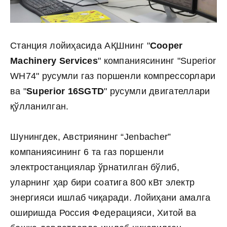
Станция лойиҳасида АҚШнинг "
Cooper
Machinery Services
" компаниясининг "Superior
WH74" русумли газ поршенли компрессорлари
ва "
Superior 16SGTD
" русумли двигателлари
қўлланилган.
Шунингдек, Австриянинг “Jenbacher”
компаниясининг 6 та газ поршенли
электростанциялар ўрнатилган бўлиб,
уларнинг ҳар бири соатига 800 кВт электр
энергияси ишлаб чиқаради. Лойиҳани амалга
оширишда Россия Федерацияси, Хитой ва