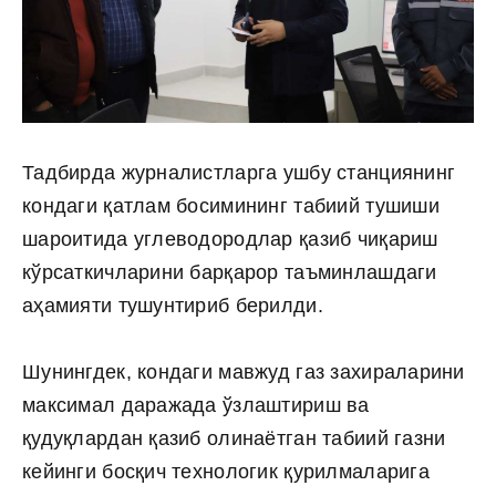
Тадбирда журналистларга ушбу станциянинг
кондаги қатлам босимининг табиий тушиши
шароитида углеводородлар қазиб чиқариш
кўрсаткичларини барқарор таъминлашдаги
аҳамияти тушунтириб берилди.
Шунингдек, кондаги мавжуд газ захираларини
максимал даражада ўзлаштириш ва
қудуқлардан қазиб олинаётган табиий газни
кейинги босқич технологик қурилмаларига