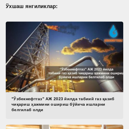
Ўхшаш янгиликлар:
"Ўзбекнефтгаз" АЖ 2023 йилда табиий газ қазиб
чиқариш ҳажмини ошириш бўйича ишларни
белгилаб олди