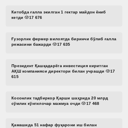
Китобда ғалла экилган 1 гектар майдон ёниб
кетди
17 676
Ғузорлик фермер вилоятда биринчи бўлиб ғалла
режасини бажарди
17 635
Президент Қашқадарёга инвестиция киритган
АҚШ компанияси директори билан учрашди
17
615
Косонлик тадбиркор Қарши шаҳрида 20 млрд
сўмлик кўнгилочар мажмуа очди
17 468
Қамашида 51 нафар фуқарони иш билан