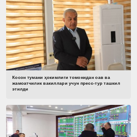
Косон тумани ҳокимлиги томонидан оав ва
жамоатчилик вакиллари учун пресс-тур ташкил
этилди