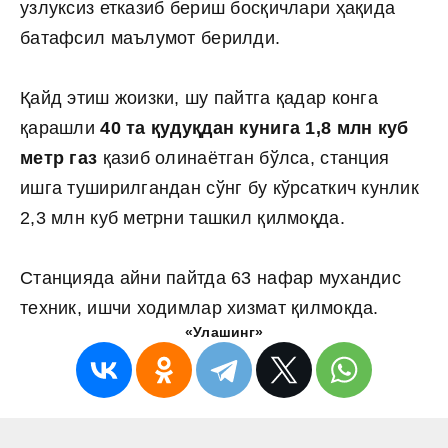
узлуксиз етказиб бериш босқичлари ҳақида
батафсил маълумот берилди.
Қайд этиш жоизки, шу пайтга қадар конга
қарашли
40 та қудуқдан кунига 1,8 млн куб
метр газ
қазиб олинаётган бўлса, станция
ишга туширилгандан сўнг бу кўрсаткич кунлик
2,3 млн куб метрни ташкил қилмоқда.
Станцияда айни пайтда 63 нафар мухандис
техник, ишчи ходимлар хизмат қилмокда.
«Улашинг»