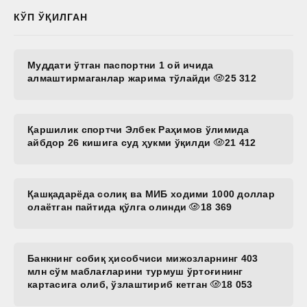
КЎП ЎҚИЛГАН
Муддати ўтган паспортни 1 ой ичида
алмаштирмаганлар жарима тўлайди
25 312
Қаршилик спортчи Элбек Раҳимов ўлимида
айбдор 26 кишига суд ҳукми ўқилди
21 412
Қашқадарёда солиқ ва МИБ ходими 1000 доллар
олаётган пайтида қўлга олинди
18 369
Банкнинг собиқ ҳисобчиси мижозларнинг 403
млн сўм маблағларини турмуш ўртоғининг
картасига олиб, ўзлаштириб кетган
18 053