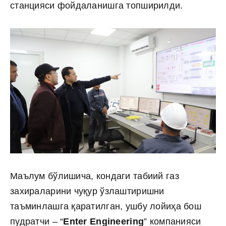
станцияси фойдаланишга топширилди.
Маълум бўлишича, кондаги табиий газ
захираларини чуқур ўзлаштиришни
таъминлашга қаратилган, ушбу лойиҳа бош
пудратчи – “
Enter Engineering
” компанияси