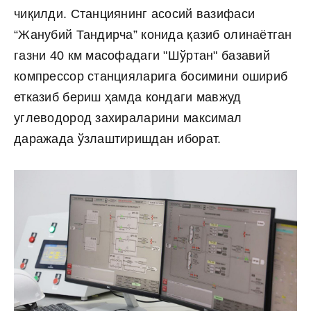
чиқилди. Станциянинг асосий вазифаси
“Жанубий Тандирча” конида қазиб олинаётган
газни 40 км масофадаги "Шўртан" базавий
компрессор станцияларига босимини ошириб
етказиб бериш ҳамда кондаги мавжуд
углеводород захираларини максимал
даражада ўзлаштиришдан иборат.