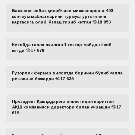
Банкнинг собиқ ҳисобчиси мижозларнинг 403
млн сўм маблағларини турмуш ўртоғининг
картасига олиб, ўзлаштириб кетган
18 053
Китобда ғалла экилган 1 гектар майдон ёниб
кетди
17 676
Ғузорлик фермер вилоятда биринчи бўлиб ғалла
режасини бажарди
17 635
Президент Қашқадарёга инвестиция киритган
АҚШ компанияси директори билан учрашди
17
615