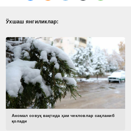
Ўхшаш янгиликлар:
Аномал совуқ вақтида ҳам чекловлар сақланиб
қолади