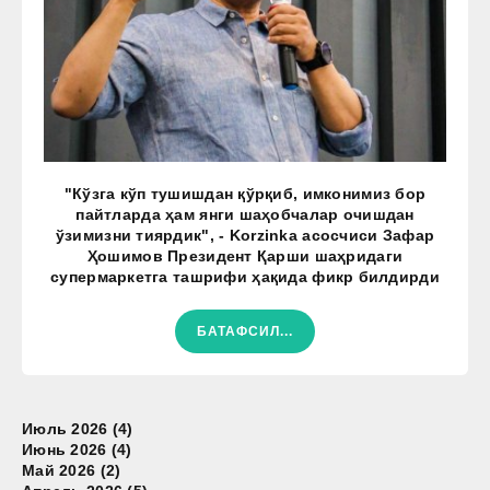
"Кўзга кўп тушишдан қўрқиб, имконимиз бор
пайтларда ҳам янги шаҳобчалар очишдан
ўзимизни тиярдик", - Korzinka асосчиси Зафар
Ҳошимов Президент Қарши шаҳридаги
супермаркетга ташрифи ҳақида фикр билдирди
БАТАФСИЛ...
Июль 2026 (4)
Июнь 2026 (4)
Май 2026 (2)