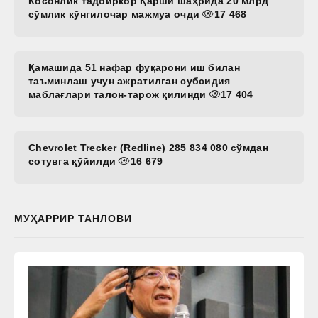
Косонлик тадбиркор Қарши шаҳрида 20 млрд
сўмлик кўнгилочар мажмуа очди
17 468
Қамашида 51 нафар фуқарони иш билан
таъминлаш учун ажратилган субсидия
маблағлари талон-тарож қилинди
17 404
Chevrolet Trecker (Redline) 285 834 080 сўмдан
сотувга қўйилди
16 679
МУҲАРРИР ТАНЛОВИ