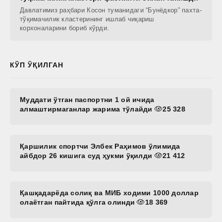
Давлатимиз раҳбари Косон туманидаги “Бунёдкор” пахта-
тўқимачилик кластерининг ишлаб чиқариш
корхоналарини бориб кўрди.
КЎП ЎҚИЛГАН
Муддати ўтган паспортни 1 ой ичида
алмаштирмаганлар жарима тўлайди
25 328
Қаршилик спортчи Элбек Раҳимов ўлимида
айбдор 26 кишига суд ҳукми ўқилди
21 412
Қашқадарёда солиқ ва МИБ ходими 1000 доллар
олаётган пайтида қўлга олинди
18 369