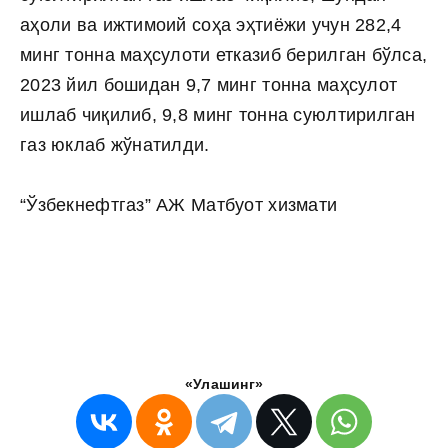
аҳоли ва ижтимоий соҳа эҳтиёжи учун 282,4
минг тонна маҳсулоти етказиб берилган бўлса,
2023 йил бошидан 9,7 минг тонна маҳсулот
ишлаб чиқилиб, 9,8 минг тонна суюлтирилган
газ юклаб жўнатилди.
“Ўзбекнефтгаз” АЖ Матбуот хизмати
«Улашинг»