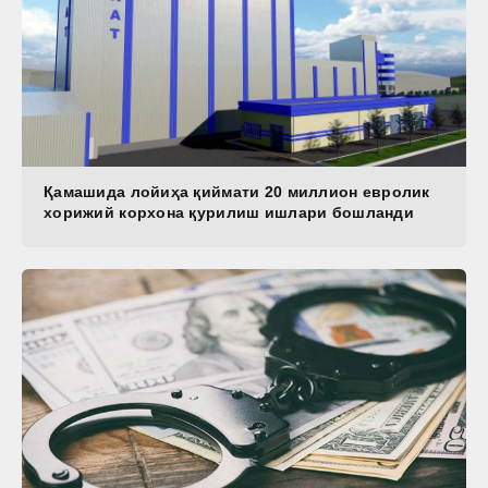
Қамашида лойиҳа қиймати 20 миллион евролик
хорижий корхона қурилиш ишлари бошланди