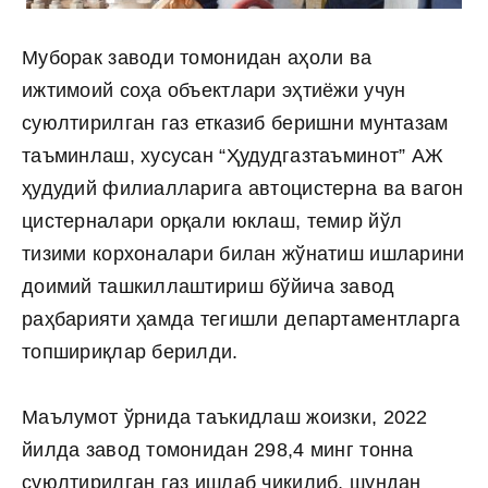
Муборак заводи томонидан аҳоли ва
ижтимоий соҳа объектлари эҳтиёжи учун
суюлтирилган газ етказиб беришни мунтазам
таъминлаш, хусусан “Ҳудудгазтаъминот” АЖ
ҳудудий филиалларига автоцистерна ва вагон
цистерналари орқали юклаш, темир йўл
тизими корхоналари билан жўнатиш ишларини
доимий ташкиллаштириш бўйича завод
раҳбарияти ҳамда тегишли департаментларга
топшириқлар берилди.
Маълумот ўрнида таъкидлаш жоизки, 2022
йилда завод томонидан 298,4 минг тонна
суюлтирилган газ ишлаб чиқилиб, шундан