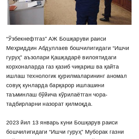
“Ўзбекнефтгаз” АЖ Бошқаруви раиси
Меҳриддин Абдуллаев бошчилигидаги “Ишчи
гуруҳ” аъзолари Қашқадарё вилоятидаги
корхоналарда газ қазиб чиқариш ва қайта
ишлаш технологик қурилмаларининг аномал
совуқ кунларда барқарор ишлашини
таъминлаш бўйича кўрилаётган чора-
тадбирларни назорат қилмоқда.
2023 йил 13 январь куни Бошқарув раиси
бошчилигидаги “Ишчи гуруҳ” Муборак газни