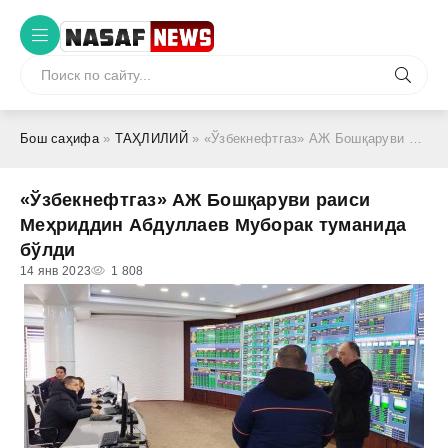
Бош саҳифа
»
ТАҲЛИЛИЙ
» «Ўзбекнефтгаз» АЖ Бошқаруви раиси Меҳриддин Абдуллаев Муборак туманида бўлди
«Ўзбекнефтгаз» АЖ Бошқаруви раиси
Меҳриддин Абдуллаев Муборак туманида
бўлди
14 янв 2023
1 808