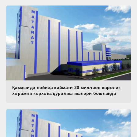
Қамашида лойиҳа қиймати 20 миллион евролик
хорижий корхона қурилиш ишлари бошланди