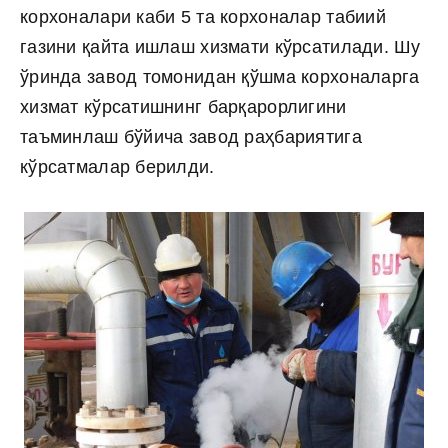
корхоналари каби 5 та корхоналар табиий
газини қайта ишлаш хизмати кўрсатилади. Шу
ўринда завод томонидан қўшма корхоналарга
хизмат кўрсатишнинг барқарорлигини
таъминлаш бўйича завод раҳбариятига
кўрсатмалар берилди.