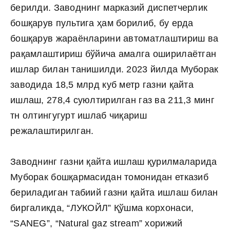
берилди. Заводнинг марказий диспетчерлик
бошқарув пультига ҳам борилиб, бу ерда
бошқарув жараёнларини автоматлаштириш ва
рақамлаштириш бўйича амалга оширилаётган
ишлар билан танишилди. 2023 йилда Муборак
заводида 18,5 млрд куб метр газни қайта
ишлаш, 278,4 суюлтирилган газ ва 211,3 минг
тн олтингугурт ишлаб чиқариш
режалаштирилган.
Заводнинг газни қайта ишлаш қурилмаларида
Муборак бошқармасидан томонидан етказиб
бериладиган табиий газни қайта ишлаш билан
биргаликда, “ЛУКОЙЛ” Қўшма корхонаси,
“SANEG”, “Natural gaz stream” хорижий