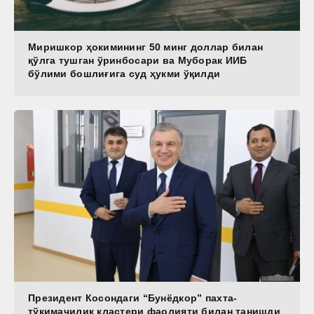
Миришкор ҳокимининг 50 минг доллар билан
қўлга тушган ўринбосари ва Муборак ИИБ
бўлими бошлиғига суд ҳукми ўқилди
Президент Косондаги “Бунёдкор” пахта-
тўқимачилик кластери фаолияти билан танишди