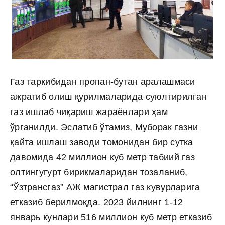
Газ таркибидан пропан-бутан аралашмаси
ажратиб олиш қурилмаларида суюлтирилган
газ ишлаб чиқариш жараёнлари ҳам
ўрганилди. Эслатиб ўтамиз, Муборак газни
қайта ишлаш заводи томонидан бир сутка
давомида 42 миллион куб метр табиий газ
олтингугурт бирикмаларидан тозаланиб,
“Ўзтрансгаз” АЖ магистрал газ кувурларига
етказиб берилмоқда. 2023 йилнинг 1-12
январь кунлари 516 миллион куб метр етказиб