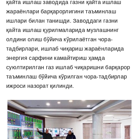
қайта ишлаш заводида газни қайта ишлаш
жараёнлари барқарорлигини таъминлаш
ишлари билан танишди. Заводдаги газни
қайта ишлаш қурилмаларида музлашнинг
олдини олиш бўйича кўрилаётган чора-
тадбирлари, ишлаб чиқариш жараёнларида
энергия сарфини камайтириш ҳамда
суюлтирилган газ ишлаб чиқаришни барқарор
таъминлаш бўйича кўрилган чора-тадбирлар
ижроси назорат қилинди.