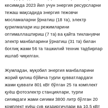
кесимида 2023 йил учун энергия ресурсларни
тежаш мақсадида энергия тежовчи
мосламаларни ўрнатиш (18 та), электр
қурилмалари иш режимларини
оптималлаштириш (7 та) ва қайта тикланувчи
электр манбаларини ўрнатиш (31 та) билан
боғлиқ жами 56 та ташкилий техник тадбирлар
ишлаб чиқилган.
Жумладан, муқобил энергия манбаларини
жорий қилиш бўйича турли қувватлардаги
жами қуввати 801 кВт бўлган 25 та комплект
қуёш фотоэлектр станциялари, турли
сиғимдаги жами сиғими 3800 литр бўлган 20
комплект қуёш сув қиздиргичлари ва 10,5 кВт