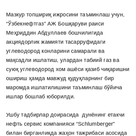
Мазкур топшириқ ижросини таъминлаш учун,
“Ўзбекнефтгаз” АЖ Бошқаруви раиси
Меҳриддин Абдуллаев бошчилигида
акциядорлик жамияти тасарруфидаги
углеводород конларини самарали ва
мақсадли ишлатиш, улардан табиий газ ва
суюқ углеводород хом ашёси қазиб чиқаришни
ошириш ҳамда мавжуд қудуқларнинг бир
маромда ишлатилишини таъминлаш бўйича
ишлар бошлаб юборилди.
Ушбу тадбирлар доирасида дунёнинг етакчи
нефть сервис компанияси “Schlumberger”
билан бирганликда жаҳон тажрибаси асосида