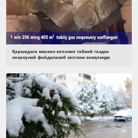
Қаршидаги манзил-колония табиий газдан
ноқонуний фойдаланиб келгани аниқланди