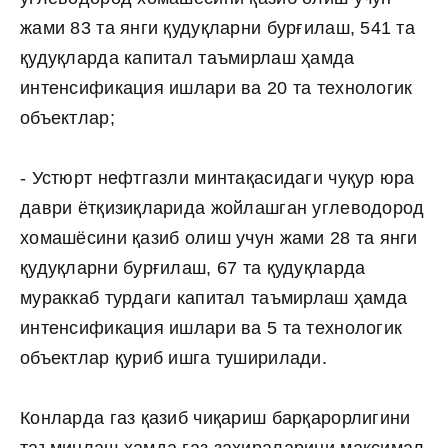
жами 83 та янги қудуқларни бурғилаш, 541 та
қудуқларда капитал таъмирлаш ҳамда
интенсификация ишлари ва 20 та технологик
объектлар;
- Устюрт нефтгазли минтақасидаги чуқур юра
даври ётқизиқларида жойлашган углеводород
хомашёсини қазиб олиш учун жами 28 та янги
қудуқларни бурғилаш, 67 та қудуқларда
мураккаб турдаги капитал таъмирлаш ҳамда
интенсификация ишлари ва 5 та технологик
объектлар қуриб ишга туширилади.
Конларда газ қазиб чиқариш барқарорлигини