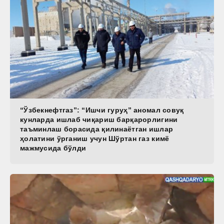
“Ўзбекнефтгаз”: “Ишчи гуруҳ” аномал совуқ
кунларда ишлаб чиқариш барқарорлигини
таъминлаш борасида қилинаётган ишлар
ҳолатини ўрганиш учун Шўртан газ кимё
мажмусида бўлди