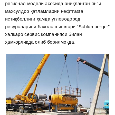
регионал модели асосида аниқланган янги
маҳсулдор қатламларни нефтгазга
истиқболлиги ҳамда углеводород
ресурсларини баҳолаш ишлари “Schlumberger”
халқаро сервис компанияси билан
ҳамкорликда олиб борилмоқда.