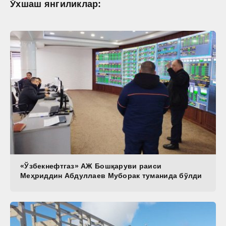
Ўхшаш янгиликлар:
«Ўзбекнефтгаз» АЖ Бошқаруви раиси
Меҳриддин Абдуллаев Муборак туманида бўлди