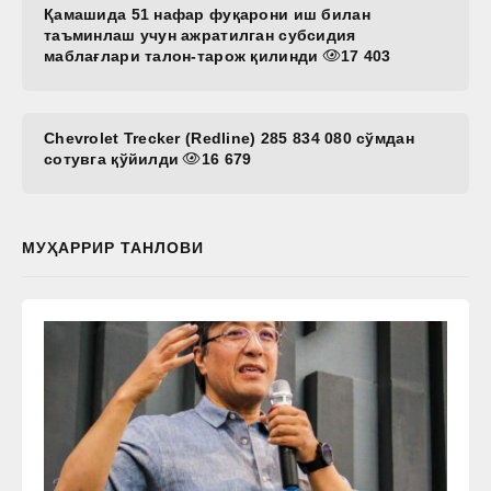
Қамашида 51 нафар фуқарони иш билан
таъминлаш учун ажратилган субсидия
маблағлари талон-тарож қилинди
17 403
Chevrolet Trecker (Redline) 285 834 080 сўмдан
сотувга қўйилди
16 679
МУҲАРРИР ТАНЛОВИ