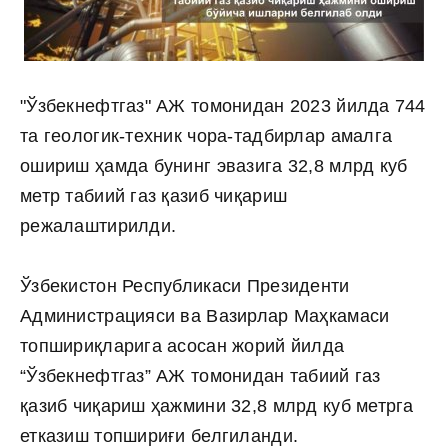
"Ўзбекнефтгаз" АЖ томонидан 2023 йилда 744
та геологик-техник чора-тадбирлар амалга
ошириш ҳамда бунинг эвазига 32,8 млрд куб
метр табиий газ қазиб чиқариш
режалаштирилди.
Ўзбекистон Республикаси Президенти
Администрацияси ва Вазирлар Маҳкамаси
топшириқларига асосан жорий йилда
“Ўзбекнефтгаз” АЖ томонидан табиий газ
қазиб чиқариш ҳажмини 32,8 млрд куб метрга
етказиш топшириғи белгиланди.