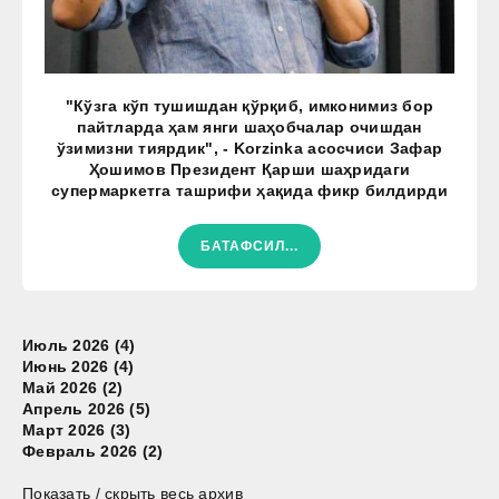
"Кўзга кўп тушишдан қўрқиб, имконимиз бор
пайтларда ҳам янги шаҳобчалар очишдан
ўзимизни тиярдик", - Korzinka асосчиси Зафар
Ҳошимов Президент Қарши шаҳридаги
супермаркетга ташрифи ҳақида фикр билдирди
БАТАФСИЛ...
Июль 2026 (4)
Июнь 2026 (4)
Май 2026 (2)
Апрель 2026 (5)
Март 2026 (3)
Февраль 2026 (2)
Показать / скрыть весь архив