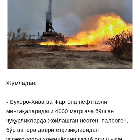
Жумладан:
- Бухоро-Хива ва Фарғона нефтгазли
минтақаларидаги 4000 метргача бўлган
чуқурликларда жойлашган неоген, палеоген,
бўр ва юра даври ётқизиқларидан
углеводород хомашёсини қазиб олиш учун