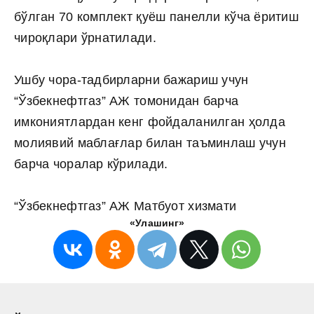
бўлган 70 комплект қуёш панелли кўча ёритиш
чироқлари ўрнатилади.
Ушбу чора-тадбирларни бажариш учун
“Ўзбекнефтгаз” АЖ томонидан барча
имкониятлардан кенг фойдаланилган ҳолда
молиявий маблағлар билан таъминлаш учун
барча чоралар кўрилади.
“Ўзбекнефтгаз” АЖ Матбуот хизмати
«Улашинг»