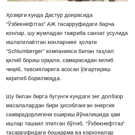
Ҳозирги кунда Дастур доирасида
“Ўзбекнефтгаз” АЖ тасарруфидаги барча
конлар, шу жумладан тажриба саноат усулида
ишлатилаётган конларнинг ҳолати
“Schlumberger” компанияси билан таҳлил
қилиб бориш орқали, самарасидан келиб
чиқиб, тавсияларига асосан ўзгартириш
киритиб борилмоқда.
Шу билан бирга бугунги кундаги энг долбзор
масалалардан бири ҳисобланган энергия
самарадорлигини ошириш йўналишида ҳам
ишлар ташкил этилган бўлиб, “Ўзбекнефтгаз”
тасарруфидаги бошқарма ва корхоналар