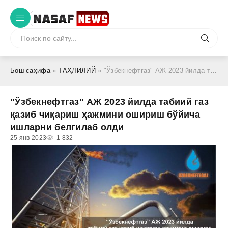
Бош саҳифа
»
ТАҲЛИЛИЙ
» "Ўзбекнефтгаз" АЖ 2023 йилда табиий газ қазиб чиқариш ҳажмини ошириш бўйича ишларни белгилаб олди
"Ўзбекнефтгаз" АЖ 2023 йилда табиий газ
қазиб чиқариш ҳажмини ошириш бўйича
ишларни белгилаб олди
25 янв 2023
1 832