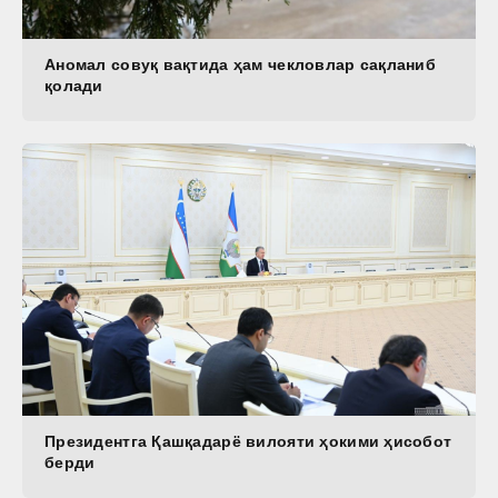
Аномал совуқ вақтида ҳам чекловлар сақланиб
қолади
Президентга Қашқадарё вилояти ҳокими ҳисобот
берди