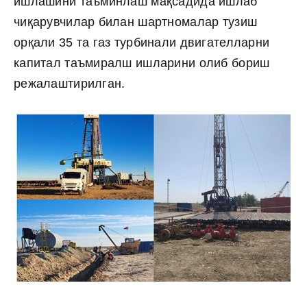
ишлашини таъминлаш мақсадида ишлаб
чиқарувчилар билан шартномалар тузиш
орқали 35 та газ турбинали двигателларни
капитал таъмиралш ишларини олиб бориш
режалаштирилган.