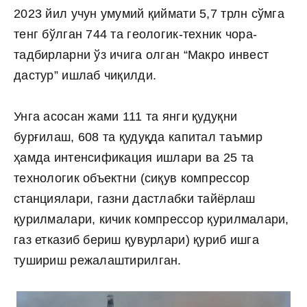
2023 йил учун умумий қиймати 5,7 трлн сўмга
тенг бўлган 744 та геологик-техник чора-
тадбирларни ўз ичига олган “Макро инвест
дастур” ишлаб чиқилди.
Унга асосан жами 111 та янги қудуқни
бурғилаш, 608 та қудуқда капитал таъмир
ҳамда интенсификация ишлари ва 25 та
технологик объектни (сиқув компрессор
станциялари, газни дастлабки тайёрлаш
қурилмалари, кичик компрессор қурилмалари,
газ етказиб бериш қувурлари) қуриб ишга
тушириш режалаштирилган.