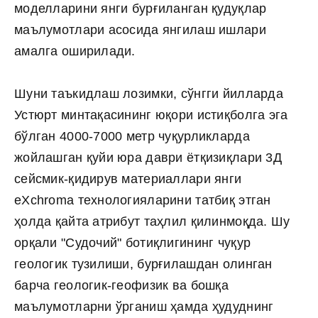
моделларини янги бурғиланган қудуқлар
маълумотлари асосида янгилаш ишлари
амалга оширилади.
Шуни таъкидлаш лозимки, сўнгги йилларда
Устюрт минтақасининг юқори истиқболга эга
бўлган 4000-7000 метр чуқурликларда
жойлашган қуйи юра даври ётқизиқлари 3Д
сейсмик-қидирув материаллари янги
eXchroma технологияларини татбиқ этган
ҳолда қайта атрибут таҳлил қилинмоқда. Шу
орқали "Судочий" ботиқлигининг чуқур
геологик тузилиши, бурғилашдан олинган
барча геологик-геофизик ва бошқа
маълумотларни ўрганиш ҳамда ҳудуднинг