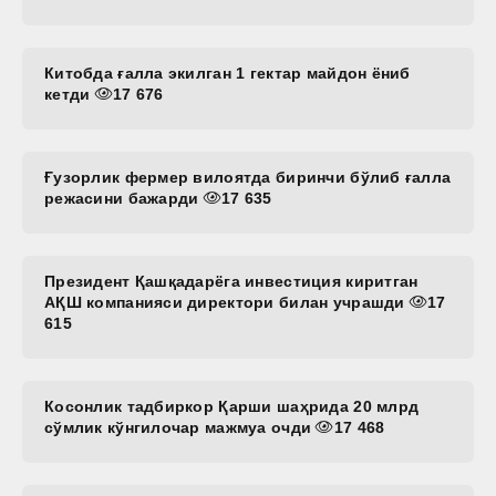
Китобда ғалла экилган 1 гектар майдон ёниб
кетди
17 676
Ғузорлик фермер вилоятда биринчи бўлиб ғалла
режасини бажарди
17 635
Президент Қашқадарёга инвестиция киритган
АҚШ компанияси директори билан учрашди
17
615
Косонлик тадбиркор Қарши шаҳрида 20 млрд
сўмлик кўнгилочар мажмуа очди
17 468