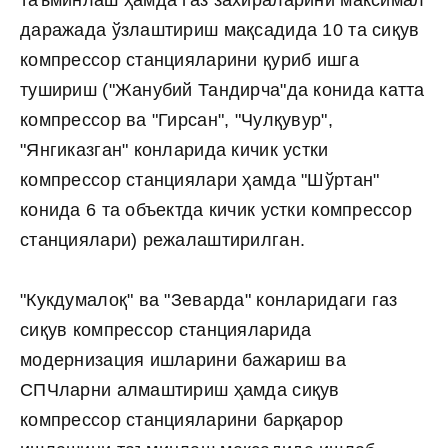
таъминлаш ҳамда газ захираларини максимал
даражада ўзлаштириш мақсадида 10 та сиқув
компрессор станцияларини қуриб ишга
тушириш ("Жанубий Тандирча"да конида катта
компрессор ва "Гирсан", "Чулқувур",
"Янгиказган" конларида кичик устки
компрессор станциялари ҳамда "Шўртан"
конида 6 та объектда кичик устки компрессор
станциялари) режалаштирилган.
"Кукдумалоқ" ва "Зеварда" конларидаги газ
сиқув компрессор станцияларида
модернизация ишларини бажариш ва
СПЧларни алмаштириш ҳамда сиқув
компрессор станцияларини барқарор