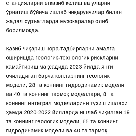
станцияларни етказиб келиш ва уларни
ўрнатиш бўйича ишлаб чиқарувчилар билан
жадал суръатларда музокаралар олиб
борилмоқда.
Қазиб чиқариш чора-тадбирларни амалга
оширишда геологик-технологик рискларни
камайтириш мақсадида 2023 йилда янги
очиладиган барча конларнинг геологик
модели, 28 та коннинг гидродинамик модели
ва 40 та коннинг тармоқ моделлари, 8 та
коннинг интеграл моделларини тузиш ишлари
ҳамда 2020-2022 йилларда ишлаб чиқилган 19
та коннинг геологик модели, 65 та коннинг
гидродинамик модели ва 40 та тармоқ