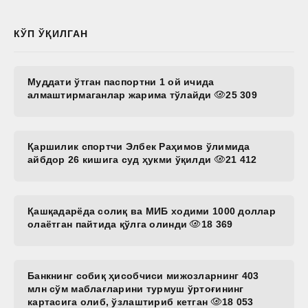
КЎП ЎҚИЛГАН
Муддати ўтган паспортни 1 ой ичида
алмаштирмаганлар жарима тўлайди
25 309
Қаршилик спортчи Элбек Раҳимов ўлимида
айбдор 26 кишига суд ҳукми ўқилди
21 412
Қашқадарёда солиқ ва МИБ ходими 1000 доллар
олаётган пайтида қўлга олинди
18 369
Банкнинг собиқ ҳисобчиси мижозларнинг 403
млн сўм маблағларини турмуш ўртоғининг
картасига олиб, ўзлаштириб кетган
18 053