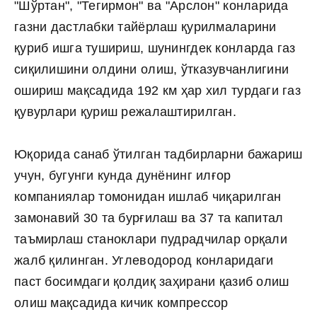
"Шўртан", "Тегирмон" ва "Арслон" конларида
газни дастлабки тайёрлаш қурилмаларини
қуриб ишга тушириш, шунингдек конларда газ
сиқилишини олдини олиш, ўтказувчанлигини
ошириш мақсадида 192 км ҳар хил турдаги газ
қувурлари қуриш режалаштирилган.
Юқорида санаб ўтилган тадбирларни бажариш
учун, бугунги кунда дунёнинг илғор
компаниялар томонидан ишлаб чиқарилган
замонавий 30 та бурғилаш ва 37 та капитал
таъмирлаш станоклари пудрадчилар орқали
жалб қилинган. Углеводород конларидаги
паст босимдаги қолдиқ заҳирани қазиб олиш
олиш мақсадида кичик компрессор