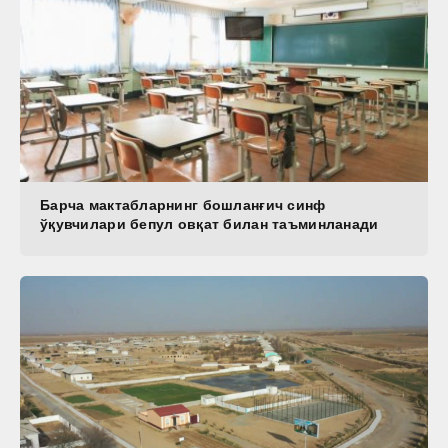
Барча мактабларнинг бошланғич синф
ўқувчилари бепул овқат билан таъминланади