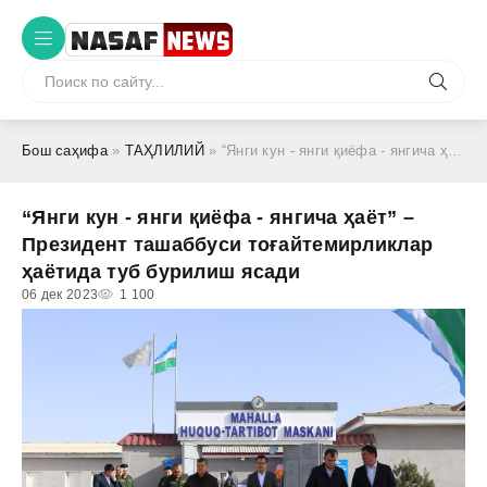
Бош саҳифа
»
ТАҲЛИЛИЙ
» “Янги кун - янги қиёфа - янгича ҳаёт” – Президент ташаббуси тоғайтемирликлар ҳаётида туб бурилиш ясади
“Янги кун - янги қиёфа - янгича ҳаёт” –
Президент ташаббуси тоғайтемирликлар
ҳаётида туб бурилиш ясади
06 дек 2023
1 100