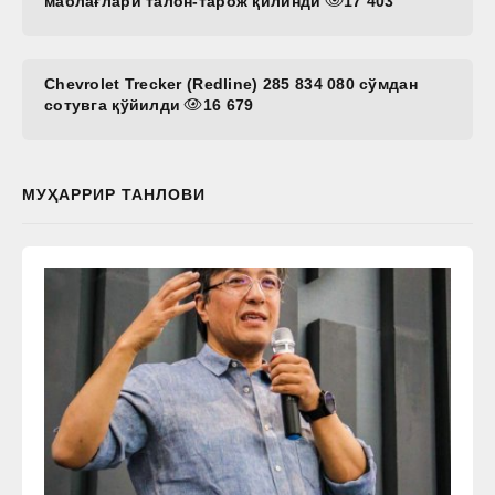
маблағлари талон-тарож қилинди
17 403
Chevrolet Trecker (Redline) 285 834 080 сўмдан
сотувга қўйилди
16 679
МУҲАРРИР ТАНЛОВИ