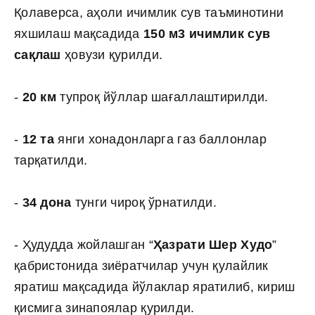
Қолаверса, аҳоли ичимлик сув таъминотини
яхшилаш мақсадида
150 м3 ичимлик сув
сақлаш
ҳовузи қурилди.
-
20 км
тупроқ йўллар шағаллаштирилди.
-
12 та
янги хонадонларга газ баллонлар
тарқатилди.
-
34 дона
тунги чироқ ўрнатилди.
- Ҳудудда жойлашган “
Ҳазрати Шер Худо
”
қабристонида зиёратчилар учун қулайлик
яратиш мақсадида йўлаклар яратилиб, кириш
қисмига зинапоялар қурилди.