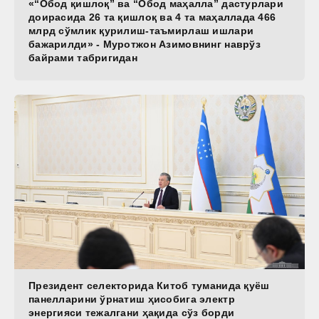
«“Обод қишлоқ” ва “Обод маҳалла” дастурлари
доирасида 26 та қишлоқ ва 4 та маҳаллада 466
млрд сўмлик қурилиш-таъмирлаш ишлари
бажарилди» - Муротжон Азимовнинг наврўз
байрами табригидан
Президент селекторида Китоб туманида қуёш
панелларини ўрнатиш ҳисобига электр
энергияси тежалгани ҳақида сўз борди