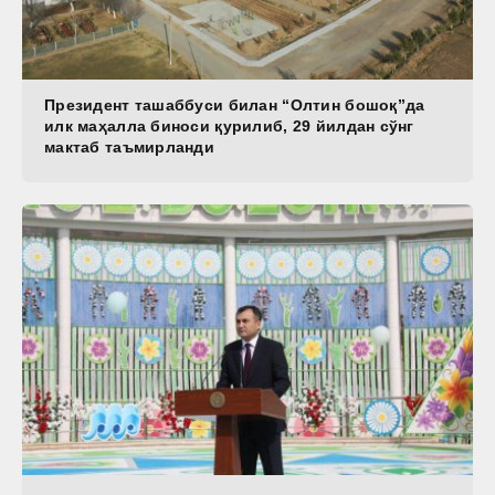
Президент ташаббуси билан “Олтин бошоқ”да
илк маҳалла биноси қурилиб, 29 йилдан сўнг
мактаб таъмирланди