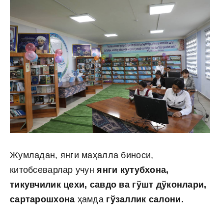
Жумладан, янги маҳалла биноси,
китобсеварлар учун
янги кутубхона,
тикувчилик цехи, савдо ва гўшт дўконлари,
сартарошхона
ҳамда
гўзаллик салони.