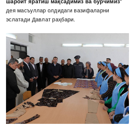
шароит яратиш мақсадимиз ва бурчимиз
”
дея масъуллар олдидаги вазифаларни
эслатади Давлат раҳбари.