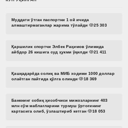
Муддати ўтган паспортни 1 ой ичида
алмаштирмаганлар жарима тўлайди
25 303
Қаршилик спортчи Элбек Раҳимов ўлимида
айбдор 26 кишига суд ҳукми ўқилди
21 411
Қашқадарёда солиқ ва МИБ ходими 1000 доллар
олаётган пайтида қўлга олинди
18 369
Банкнинг собиқ ҳисобчиси мижозларнинг 403
млн сўм маблағларини турмуш ўртоғининг
картасига олиб, ўзлаштириб кетган
18 053