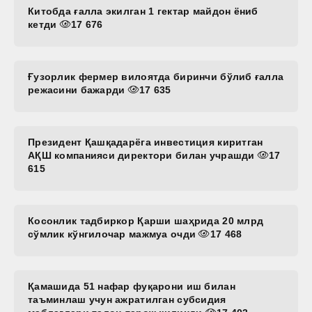
Китобда ғалла экилган 1 гектар майдон ёниб
кетди
17 676
Ғузорлик фермер вилоятда биринчи бўлиб ғалла
режасини бажарди
17 635
Президент Қашқадарёга инвестиция киритган
АҚШ компанияси директори билан учрашди
17
615
Косонлик тадбиркор Қарши шаҳрида 20 млрд
сўмлик кўнгилочар мажмуа очди
17 468
Қамашида 51 нафар фуқарони иш билан
таъминлаш учун ажратилган субсидия