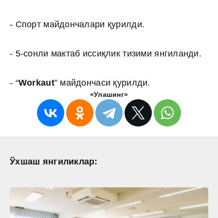
- Спорт майдончалари қурилди.
- 5-сонли мактаб иссиқлик тизими янгиланди.
- “
Workaut
” майдончаси қурилди.
«Улашинг»
Ўхшаш янгиликлар: