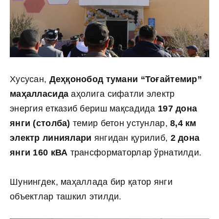
Хусусан,
Деҳқонобод тумани “Тоғайтемир”
маҳалласида
аҳолига сифатли электр
энергия етказиб бериш мақсадида
197 дона
янги (столба)
темир бетон устунлар,
8,4 км
электр линиялари
янгидан қурилиб,
2 дона
янги 160 кВА
трансформаторлар ўрнатилди.
Шунингдек, маҳаллада бир қатор янги
объектлар ташкил этилди.