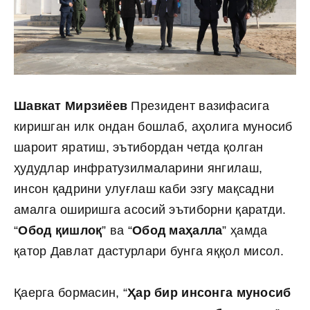
Шавкат Мирзиёев
Президент вазифасига
киришган илк ондан бошлаб, аҳолига муносиб
шароит яратиш, эътибордан четда қолган
ҳудудлар инфратузилмаларини янгилаш,
инсон қадрини улуғлаш каби эзгу мақсадни
амалга оширишга асосий эътиборни қаратди.
“
Обод қишлоқ
” ва “
Обод маҳалла
” ҳамда
қатор Давлат дастурлари бунга яққол мисол.
Қаерга бормасин, “
Ҳар бир инсонга муносиб