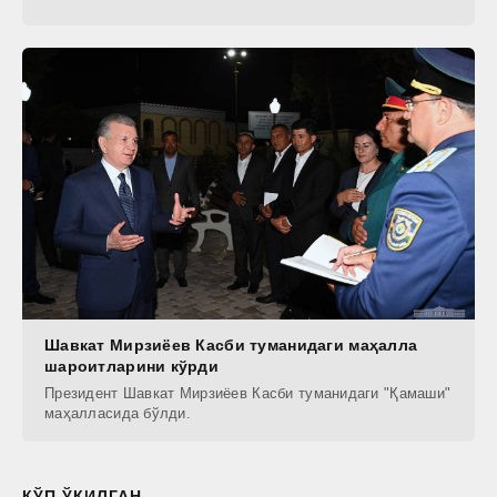
Шавкат Мирзиёев Касби туманидaги маҳалла
шароитларини кўрди
Президент Шавкат Мирзиёев Касби туманидаги "Қамаши"
маҳалласида бўлди.
КЎП ЎҚИЛГАН