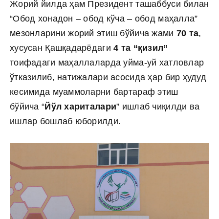
Жорий йилда ҳам Президент ташаббуси билан
“Обод хонадон – обод кўча – обод маҳалла”
мезонларини жорий этиш бўйича жами
70 та
,
хусусан Қашқадарёдаги
4 та “қизил”
тоифадаги маҳаллаларда уйма-уй хатловлар
ўтказилиб, натижалари асосида ҳар бир ҳудуд
кесимида муаммоларни бартараф этиш
бўйича “
Йўл хариталари
” ишлаб чиқилди ва
ишлар бошлаб юборилди.