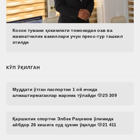
Косон тумани ҳокимлиги томонидан оав ва
жамоатчилик вакиллари учун пресс-тур ташкил
этилди
КЎП ЎҚИЛГАН
Муддати ўтган паспортни 1 ой ичида
алмаштирмаганлар жарима тўлайди
25 309
Қаршилик спортчи Элбек Раҳимов ўлимида
айбдор 26 кишига суд ҳукми ўқилди
21 411