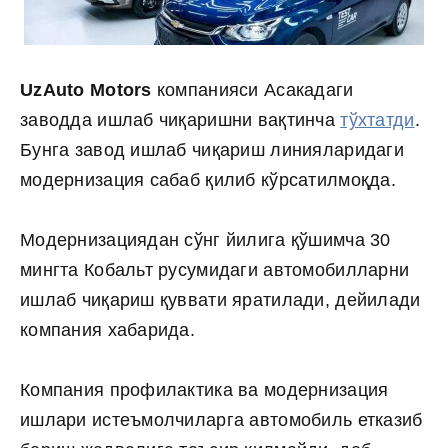
UzAuto Motors
компанияси Асакадаги
заводда ишлаб чиқаришни вақтинча
тўхтатди
.
Бунга завод ишлаб чиқариш линияларидаги
модернизация сабаб қилиб кўрсатилмоқда.
Модернизациядан сўнг йилига қўшимча 30
мингта Кобальт русумидаги автомобилларни
ишлаб чиқариш қуввати яратилади, дейилади
компания хабарида.
Компания профилактика ва модернизация
ишлари истеъмолчиларга автомобиль етказиб