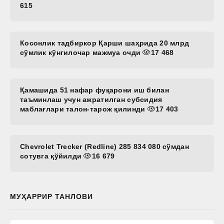
615
Косонлик тадбиркор Қарши шаҳрида 20 млрд
сўмлик кўнгилочар мажмуа очди
17 468
Қамашида 51 нафар фуқарони иш билан
таъминлаш учун ажратилган субсидия
маблағлари талон-тарож қилинди
17 403
Chevrolet Trecker (Redline) 285 834 080 сўмдан
сотувга қўйилди
16 679
МУҲАРРИР ТАНЛОВИ