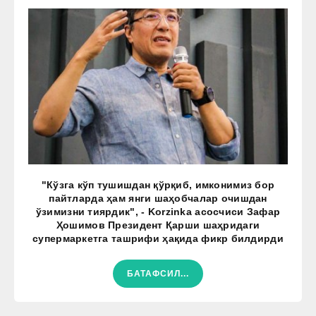
"Кўзга кўп тушишдан қўрқиб, имконимиз бор
пайтларда ҳам янги шаҳобчалар очишдан
ўзимизни тиярдик", - Korzinka асосчиси Зафар
Ҳошимов Президент Қарши шаҳридаги
супермаркетга ташрифи ҳақида фикр билдирди
БАТАФСИЛ...