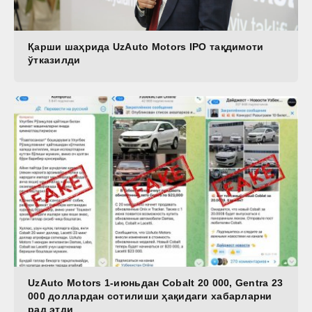
Қарши шаҳрида UzAuto Motors IPO тақдимоти
ўтказилди
UzAuto Motors 1-июньдан Cobalt 20 000, Gentra 23
000 доллардан сотилиши ҳақидаги хабарларни
рад этди