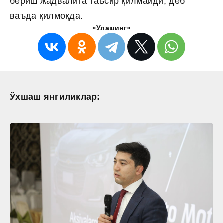
бериш жадвалига таъсир қилмайди, деб
ваъда қилмоқда.
«Улашинг»
Ўхшаш янгиликлар: