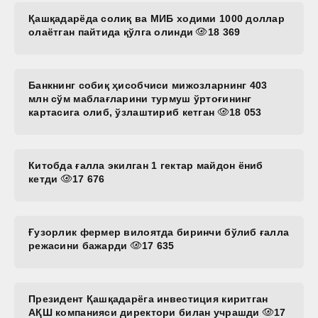
Қашқадарёда солиқ ва МИБ ходими 1000 доллар
олаётган пайтида қўлга олинди
18 369
Банкнинг собиқ ҳисобчиси мижозларнинг 403
млн сўм маблағларини турмуш ўртоғининг
картасига олиб, ўзлаштириб кетган
18 053
Китобда ғалла экилган 1 гектар майдон ёниб
кетди
17 676
Ғузорлик фермер вилоятда биринчи бўлиб ғалла
режасини бажарди
17 635
Президент Қашқадарёга инвестиция киритган
АҚШ компанияси директори билан учрашди
17