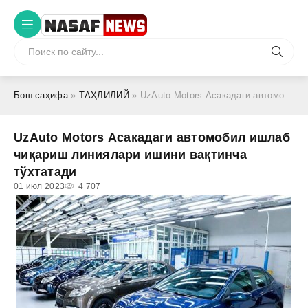
Бош саҳифа
»
ТАҲЛИЛИЙ
» UzAuto Motors Асакадаги автомобил ишлаб чиқариш линиялари ишини вақтинча тўхтатади
UzAuto Motors Асакадаги автомобил ишлаб
чиқариш линиялари ишини вақтинча
тўхтатади
01 июл 2023
4 707