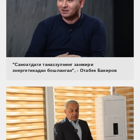
"Саноатдаги таназзулнинг занжири
энергетикадан бошланган", - Отабек Бакиров