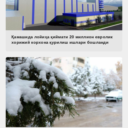
Қамашида лойиҳа қиймати 20 миллион евролик
хорижий корхона қурилиш ишлари бошланди