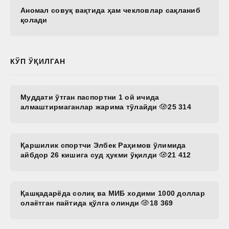
Аномал совуқ вақтида ҳам чекловлар сақланиб
қолади
КЎП ЎҚИЛГАН
Муддати ўтган паспортни 1 ой ичида
алмаштирмаганлар жарима тўлайди
25 314
Қаршилик спортчи Элбек Раҳимов ўлимида
айбдор 26 кишига суд ҳукми ўқилди
21 412
Қашқадарёда солиқ ва МИБ ходими 1000 доллар
олаётган пайтида қўлга олинди
18 369