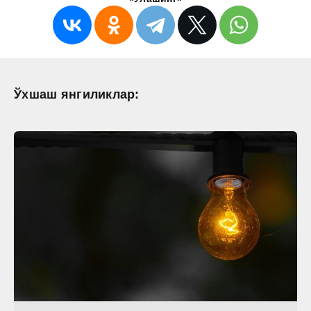
Ўхшаш янгиликлар: