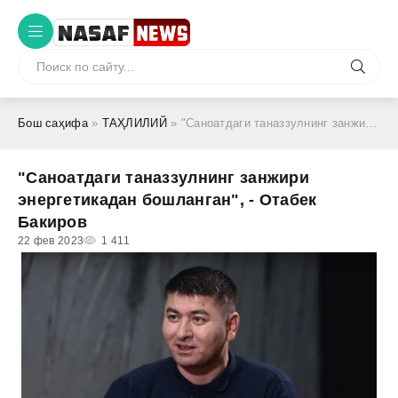
Бош саҳифа
»
ТАҲЛИЛИЙ
» "Саноатдаги таназзулнинг занжири энергетикадан бошланган", - Отабек Бакиров
"Саноатдаги таназзулнинг занжири
энергетикадан бошланган", - Отабек
Бакиров
22 фев 2023
1 411