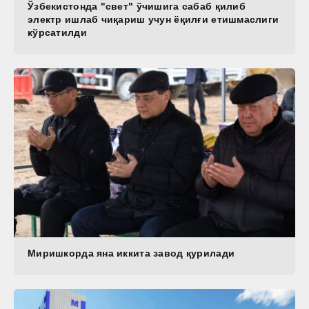
Ўзбекистонда "свет" ўчишига сабаб қилиб
электр ишлаб чиқариш учун ёқилғи етишмаслиги
кўрсатилди
Миришкорда яна иккита завод қурилади