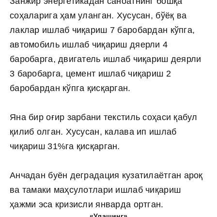
Занжир энергетикадан саноатнинг бошқа
соҳаларига ҳам уланган. Хусусан, бўёқ ва
лаклар ишлаб чиқариш 7 баробардан кўпга,
автомобиль ишлаб чиқариш дяерли 4
баробарга, двигатель ишлаб чиқариш деярли
3 баробарга, цемент ишлаб чиқариш 2
баробардан кўпга қисқарган.
Яна бир оғир зарбани текстиль соҳаси қабул
қилиб олган. Хусусан, калава ип ишлаб
чиқариш 31%га қисқарган.
Анчадан буён деградация кузатилаётган ароқ
ва тамаки маҳсулотлари ишлаб чиқариш
ҳажми эса кризисли январда ортган.
«Улашинг»