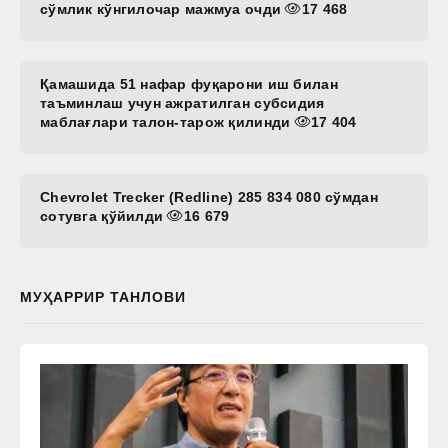
сўмлик кўнгилочар мажмуа очди
17 468
Қамашида 51 нафар фуқарони иш билан
таъминлаш учун ажратилган субсидия
маблағлари талон-тарож қилинди
17 404
Chevrolet Trecker (Redline) 285 834 080 сўмдан
сотувга қўйилди
16 679
МУҲАРРИР ТАНЛОВИ