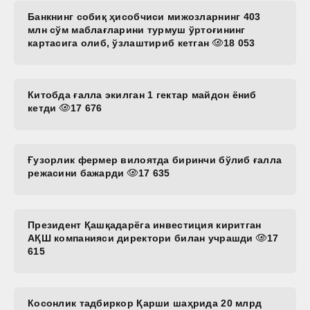
Банкнинг собиқ ҳисобчиси мижозларнинг 403
млн сўм маблағларини турмуш ўртоғининг
картасига олиб, ўзлаштириб кетган
18 053
Китобда ғалла экилган 1 гектар майдон ёниб
кетди
17 676
Ғузорлик фермер вилоятда биринчи бўлиб ғалла
режасини бажарди
17 635
Президент Қашқадарёга инвестиция киритган
АҚШ компанияси директори билан учрашди
17
615
Косонлик тадбиркор Қарши шаҳрида 20 млрд