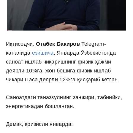
Иқтисодчи,
Отабек Бакиров
Telegram-
каналида
ёзишича
, Январда Ўзбекистонда
саноат ишлаб чиқаришнинг физик ҳажми
деярли 10%га, жон бошига физик ишлаб
чиқариш эса деярли 12%га қисқариб кетган.
Саноатдаги таназзулнинг занжири, табиийки,
энергетикадан бошланган.
Демак, кризисли январда: