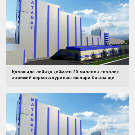
Қамашида лойиҳа қиймати 20 миллион евролик
хорижий корхона қурилиш ишлари бошланди