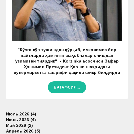
"Кўзга кўп тушишдан қўрқиб, имконимиз бор
пайтларда ҳам янги шаҳобчалар очишдан
ўзимизни тиярдик", - Korzinka асосчиси Зафар
Ҳошимов Президент Қарши шаҳридаги
супермаркетга ташрифи ҳақида фикр билдирди
БАТАФСИЛ...
Июль 2026 (4)
Июнь 2026 (4)
Май 2026 (2)
Апрель 2026 (5)