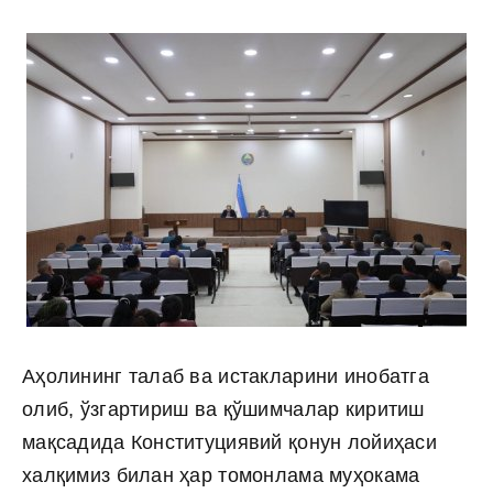
Аҳолининг талаб ва истакларини инобатга
олиб, ўзгартириш ва қўшимчалар киритиш
мақсадида Конституциявий қонун лойиҳаси
халқимиз билан ҳар томонлама муҳокама