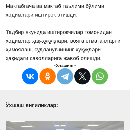
Мактабгача ва мактаб таълими бўлими
ходимлари иштирок этишди.
Тадбир якунида иштирокчилар томонидан
ходимлар ҳақ-ҳуқуқлари, вояга етмаганларни
ҳимоялаш, судланувчининг ҳуқуқлари
ҳақидаги саволларига жавоб олишди.
«Улашинг»
Ўхшаш янгиликлар: