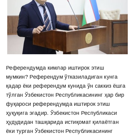
Референдумда кимлар иштирок этиш
мумкин? Референдум ўтказиладиган кунга
қадар ёки референдум кунида ўн саккиз ёшга
тўлган Ўзбекистон Республикасининг ҳар бир
фуқароси референдумда иштирок этиш
ҳуқуқига эгадир. Ўзбекистон Республикаси
ҳудудидан ташқарида истиқомат қилаётган
ёки турган Ўзбекистон Республикасининг