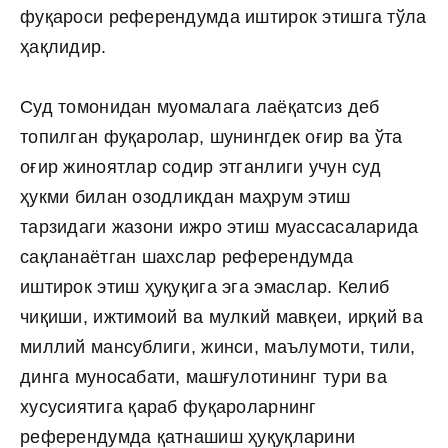
фуқароси референдумда иштирок этишга тўла
ҳақлидир.
Суд томонидан муомалага лаёқатсиз деб
топилган фуқаролар, шунингдек оғир ва ўта
оғир жиноятлар содир этганлиги учун суд
ҳукми билан озодликдан маҳрум этиш
тарзидаги жазони ижро этиш муассасаларида
сақланаётган шахслар референдумда
иштирок этиш ҳуқуқига эга эмаслар. Келиб
чиқиши, ижтимоий ва мулкий мавқеи, ирқий ва
миллий мансублиги, жинси, маълумоти, тили,
динга муносабати, машғулотининг тури ва
хусусиятига қараб фуқароларнинг
референдумда қатнашиш ҳуқуқларини