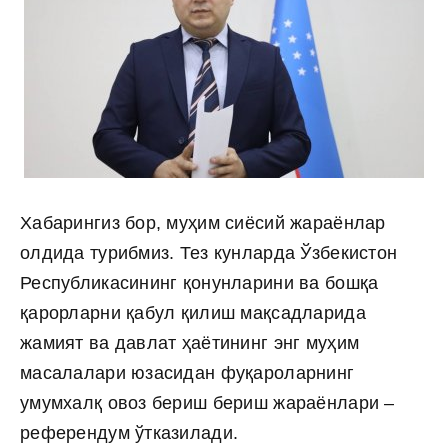
Хабарингиз бор, муҳим сиёсий жараёнлар
олдида турибмиз. Тез кунларда Ўзбекистон
Республикасининг қонунларини ва бошқа
қарорларни қабул қилиш мақсадларида
жамият ва давлат ҳаётининг энг муҳим
масалалари юзасидан фуқароларнинг
умумхалқ овоз бериш бериш жараёнлари –
референдум ўтказилади.