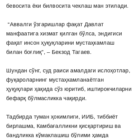
бевосита ёки билвосита чеклаш ман этилади.
“Аввалги ўзгаришлар фақат Давлат
манфаатига хизмат қилган бўлса, эндигиси
фақат инсон ҳуқуқларини мустаҳкамлаш
билан боғлиқ”, – Бекзод Тагаев.
Шундан сўнг, суд раиси амалдаги ислоҳотлар,
фуқароларнинг мустаҳкамланаётган
ҳуқуқлари ҳақида сўз юритиб, иштирокчиларни
бефарқ бўлмасликка чақирди.
Тадбирда туман ҳокимлиги, ИИБ, тиббиёт
бирлашма, Камбағалликни қисқартириш ва
бандликка кўмаклашиш бўлими ҳамда