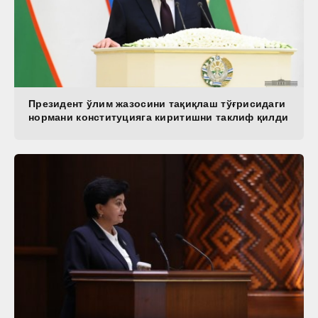
Президент ўлим жазосини тақиқлаш тўғрисидаги
нормани конституцияга киритишни таклиф қилди