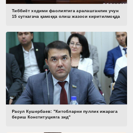
Тиббиёт ходими фаолиятига аралашганлик учун
15 суткагача қамоққа олиш жазоси киритилмоқда
Расул Кушербаев: "Китобларни пуллик ижарага
бериш Конституцияга зид"