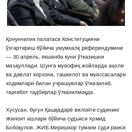
Қонунчилик палатаси Конституцияни
ўзгартириш бўйича умумхалқ референдумини
— 30 апрель, якшанба куни ўтказишни
маъқуллади. Шунга мувофиқ жойларда аҳоли
ва давлат корхона, ташкилот ва муассасалари
ходимлари билан учрашувлар ўтказилиб,
тарғибот тадбирлар ўтказилмоқда.
Хусусан, бугун Қашқадарё вилояти судининг
Жиноят ишлари бўйича судьяси Ҳомид
Бобоқулов, ЖИБ Миришкор тумани суди раиси