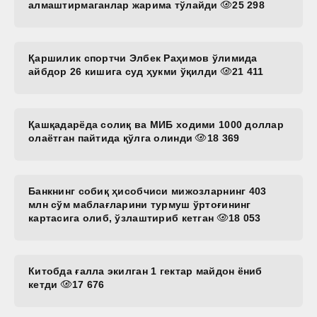
алмаштирмаганлар жарима тўлайди
25 298
Қаршилик спортчи Элбек Раҳимов ўлимида
айбдор 26 кишига суд ҳукми ўқилди
21 411
Қашқадарёда солиқ ва МИБ ходими 1000 доллар
олаётган пайтида қўлга олинди
18 369
Банкнинг собиқ ҳисобчиси мижозларнинг 403
млн сўм маблағларини турмуш ўртоғининг
картасига олиб, ўзлаштириб кетган
18 053
Китобда ғалла экилган 1 гектар майдон ёниб
кетди
17 676