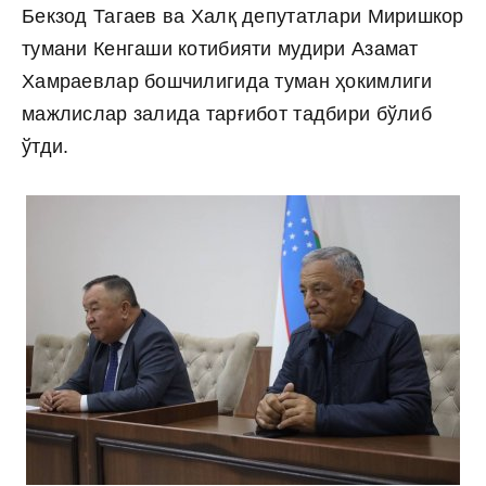
Бекзод Тагаев ва Халқ депутатлари Миришкор
тумани Кенгаши котибияти мудири Азамат
Хамраевлар бошчилигида туман ҳокимлиги
мажлислар залида тарғибот тадбири бўлиб
ўтди.