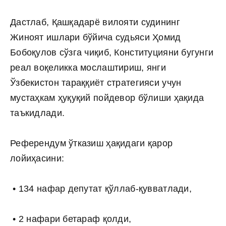
Дастлаб, Қашқадарё вилояти судининг
Жиноят ишлари бўйича судьяси Ҳомид
Бобоқулов сўзга чиқиб, Конституцияни бугунги
реал воқеликка мослаштириш, янги
Ўзбекистон тараққиёт стратегияси учун
мустаҳкам ҳуқуқий пойдевор бўлиши ҳақида
таъкидлади.
Референдум ўтказиш ҳақидаги қарор
лойиҳасини:
• 134 нафар депутат қўллаб-қувватлади,
• 2 нафари бетараф қолди,