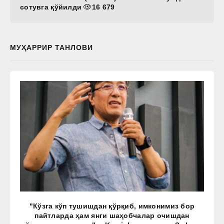
сотувга қўйилди
16 679
МУҲАРРИР ТАНЛОВИ
"Кўзга кўп тушишдан қўрқиб, имконимиз бор
пайтларда ҳам янги шаҳобчалар очишдан