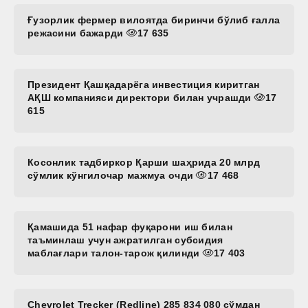
Ғузорлик фермер вилоятда биринчи бўлиб ғалла
режасини бажарди
17 635
Президент Қашқадарёга инвестиция киритган
АҚШ компанияси директори билан учрашди
17
615
Косонлик тадбиркор Қарши шаҳрида 20 млрд
сўмлик кўнгилочар мажмуа очди
17 468
Қамашида 51 нафар фуқарони иш билан
таъминлаш учун ажратилган субсидия
маблағлари талон-тарож қилинди
17 403
Chevrolet Trecker (Redline) 285 834 080 сўмдан