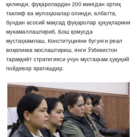
қилинди, фуқаролардан 200 мингдан ортиқ
таклиф ва мулоҳазалар олинди, албатта,
бундан асосий мақсад фуқаролар ҳуқуқларини
мукамаллаштириб, Бош қомусда
мустаҳкамлаш, Конституцияни бугунги реал
воқеликка мослаштириш, янги Ўзбекистон
тараққиёт стратегияси учун мустаҳкам ҳуқуқий
пойдевор яратишдир.