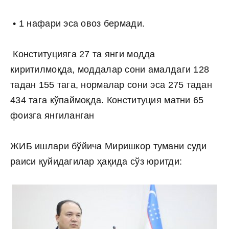
• 1 нафари эса овоз бермади.
Конституцияга 27 та янги модда
киритилмоқда, моддалар сони амалдаги 128
тадан 155 тага, нормалар сони эса 275 тадан
434 тага кўпаймоқда. Конституция матни 65
фоизга янгиланган
ЖИБ ишлари бўйича Миришкор тумани суди
раиси қуйидагилар ҳақида сўз юритди: