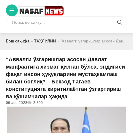
Бош саҳифа
»
ТАҲЛИЛИЙ
» “Аввалги ўзгаришлар асосан Давлат манфаатига хизмат қилган бўлса, эндигиси фақат инсон ҳуқуқларини мустаҳкамлаш билан боғлиқ” – Бекзод Тагаев конституцияга киритилаётган ўзгартириш ва қўшимчалар ҳақида
“Аввалги ўзгаришлар асосан Давлат
манфаатига хизмат қилган бўлса, эндигиси
фақат инсон ҳуқуқларини мустаҳкамлаш
билан боғлиқ” – Бекзод Тагаев
конституцияга киритилаётган ўзгартириш
ва қўшимчалар ҳақида
06 апр 2023
2 800