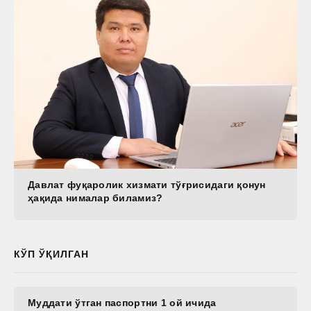
Давлат фуқаролик хизмати тўғрисидаги қонун
ҳақида нималар биламиз?
КЎП ЎҚИЛГАН
Муддати ўтган паспортни 1 ой ичида