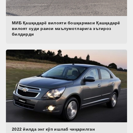
МИБ Қашқадарё вилояти бошқармаси Қашқадарё
вилоят суди раиси маълумотларига эътироз
билдирди
2022 йилда энг кўп ишлаб чиқарилган