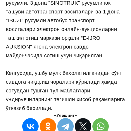
русумли, 3 дона “SINOTRUK” русумли юк
ташуви автотранспорт воситалари ва 1 дона
“ISUZI” русумли автобус транспорт
воситалари электрон онлайн-аукционларни
ташкил этиш маркази орқали “E-IJRO
AUKSION” ягона электрон савдо
майдончасида сотиш учун чиқарилган.
Келгусида, ушбу мулк бахолатилганидан сўнг
савдога чиқариш чоралари кўрилади ҳамда
сотувдан тушган пул маблағлари
ундирувчиларнинг тегишли ҳисоб рақамларига
ўтказиб берилади.
«Улашинг»