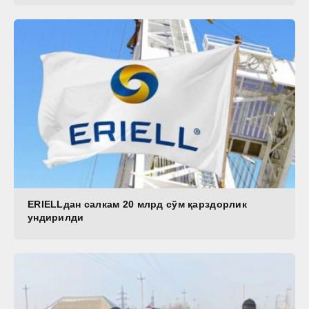
ERIELLдан салкам 20 млрд сўм қарздорлик
ундирилди