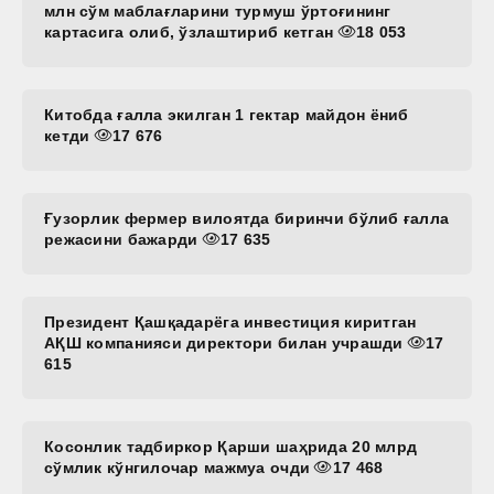
млн сўм маблағларини турмуш ўртоғининг
картасига олиб, ўзлаштириб кетган
18 053
Китобда ғалла экилган 1 гектар майдон ёниб
кетди
17 676
Ғузорлик фермер вилоятда биринчи бўлиб ғалла
режасини бажарди
17 635
Президент Қашқадарёга инвестиция киритган
АҚШ компанияси директори билан учрашди
17
615
Косонлик тадбиркор Қарши шаҳрида 20 млрд
сўмлик кўнгилочар мажмуа очди
17 468