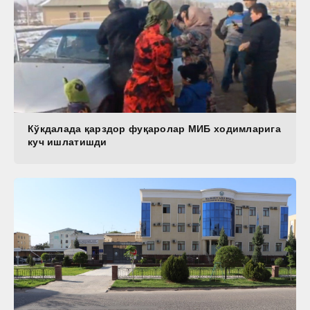
Кўкдалада қарздор фуқаролар МИБ ходимларига
куч ишлатишди