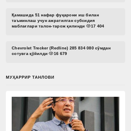
Қамашида 51 нафар фуқарони иш билан
таъминлаш учун ажратилган субсидия
маблағлари талон-тарож қилинди
17 404
Chevrolet Trecker (Redline) 285 834 080 сўмдан
сотувга қўйилди
16 679
МУҲАРРИР ТАНЛОВИ