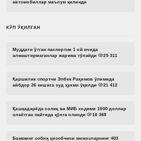
автомобиллар маълум қилинди
КЎП ЎҚИЛГАН
Муддати ўтган паспортни 1 ой ичида
алмаштирмаганлар жарима тўлайди
25 311
Қаршилик спортчи Элбек Раҳимов ўлимида
айбдор 26 кишига суд ҳукми ўқилди
21 412
Қашқадарёда солиқ ва МИБ ходими 1000 доллар
олаётган пайтида қўлга олинди
18 369
Банкнинг собиқ ҳисобчиси мижозларнинг 403