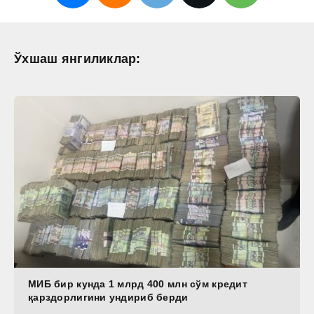
Ўхшаш янгиликлар:
МИБ бир кунда 1 млрд 400 млн сўм кредит
қарздорлигини ундириб берди