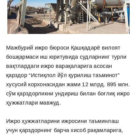
Мажбурий ижро бюроси Қашқадарё вилоят
бошқармаси иш юритувида судларнинг турли
вақтлардаги ижро варақаларига асосан
қарздор “Истиқлол йўл қурилиш таъминот”
хусусий корхонасидан жами 12 млрд. 895 млн.
сўм қарздорликни ундириш билан боғлиқ ижро
ҳужжатлари мавжуд.
Ижро ҳужжатларини ижросини таъминлаш
учун қарздорнинг барча хисоб рақамларига,