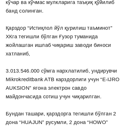
кўчар ва кўчмас мулкларига таъқиқ қўйилиб
банд солинган.
Қарздор “Истиқлол йўл қурилиш таъминот”
ХКга тегишли бўлган Ғузор туманида
жойлашган ишлаб чиқариш заводи биноси
хатланиб,
3.013.546.000 сўмга нархлатилиб, ундирувчи
Mikrokreditbank ATB карздорлиги учун “E-IJRO
AUKSION” ягона электрон савдо
майдончасида сотиш учун чиқарилган.
Бундан ташари, қарздорга тегишли бўлган 2
дона “HUAJUN” русумли, 2 дона “HOWO”