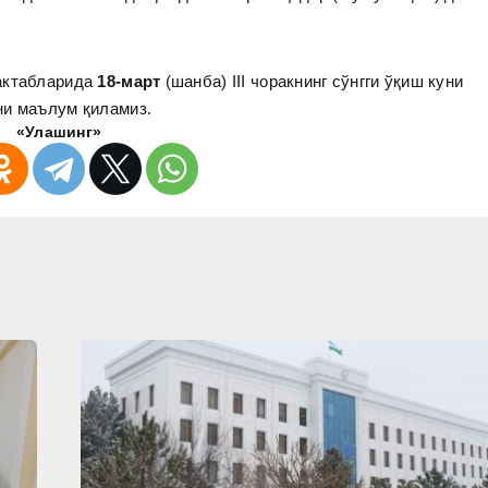
мактабларида
18-март
(шанба) III чоракнинг сўнгги ўқиш куни
и маълум қиламиз.
«Улашинг»