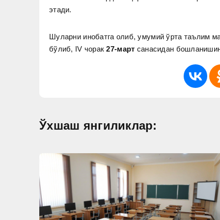
этади.
Шуларни инобатга олиб, умумий ўрта таълим 
бўлиб, IV чорак
27-март
санасидан бошланишин
Ўхшаш янгиликлар: