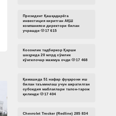
Президент Қашқадарёга
инвестиция киритган АҚШ
компанияси директори билан
учрашди
17 615
Косонлик тадбиркор Қарши
шаҳрида 20 млрд сўмлик
кўнгилочар мажмуа очди
17 468
Қамашида 51 нафар фуқарони иш
билан таъминлаш учун ажратилган
субсидия маблағлари талон-тарож
қилинди
17 404
Chevrolet Trecker (Redline) 285 834