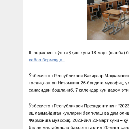
III чоракнинг сўнгги ўқиш куни 18-март (шанба)
хабар бермоқда.
Ўзбекистон Республикаси Вазирлар Маҳкамасини
тасдиқланган Низомнинг 26-бандига мувофиқ, у
санасидан бошланиб, 7 календар кун давом эти
Ўзбекистон Республикаси Президентининг “20
ишланмайдиган кунларни белгилаш ва дам олиш
Фармонига мувофиқ, 2023-йил 20-март куни – қ
билан мактабларда баҳорги таътил 20-март сан