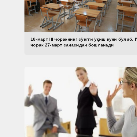
18-март III чоракнинг сўнгги ўқиш куни бўлиб, I
чорак 27-март санасидан бошланади