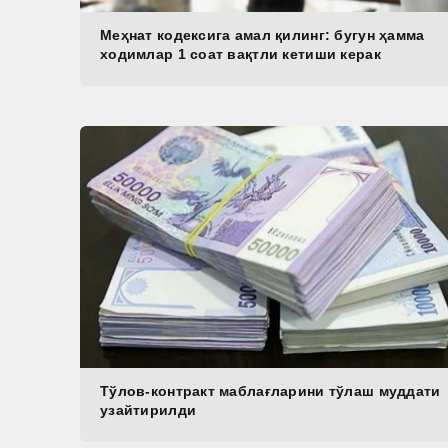
Меҳнат кодексига амал қилинг: бугун ҳамма
ходимлар 1 соат вақтли кетиши керак
Тўлов-контракт маблағларини тўлаш муддати
узайтирилди