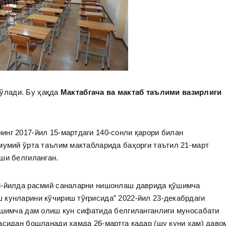
 бўлади. Бу ҳақда
Мактабгача ва мактаб таълими вазирлиги
нг 2017-йил 15-мартдаги 140-сонли қарори билан
мумий ўрта таълим мактабларида баҳорги таътил 21-март
ши белгиланган.
23-йилда расмий саналарни нишонлаш даврида қўшимча
 кунларини кўчириш тўғрисида” 2022-йил 23-декабрдаги
ўшимча дам олиш кун сифатида белгиланганлиги муносабати
асидан бошланади ҳамда 26-мартга қадар (шу куни ҳам) даво