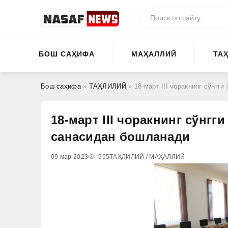
БОШ САҲИФА
МАҲАЛЛИЙ
ТА
Бош саҳифа
»
ТАҲЛИЛИЙ
» 18-март III чоракнинг сўнгг
18-март III чоракнинг сўнгг
санасидан бошланади
09 мар 2023
955
ТАҲЛИЛИЙ / МАҲАЛЛИЙ