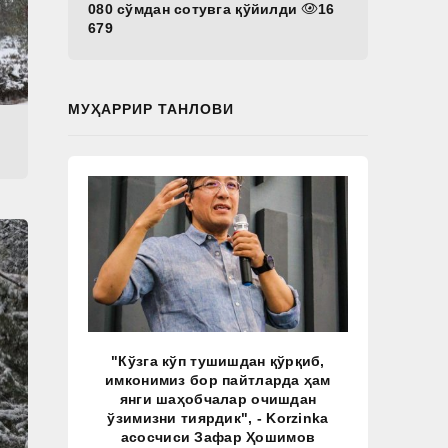
080 сўмдан сотувга қўйилди
16
679
МУҲАРРИР ТАНЛОВИ
"Кўзга кўп тушишдан қўрқиб,
имконимиз бор пайтларда ҳам
янги шаҳобчалар очишдан
ўзимизни тиярдик", - Korzinka
асосчиси Зафар Ҳошимов