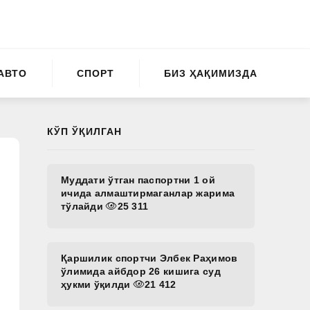
АВТО
СПОРТ
БИЗ ҲАҚИМИЗДА
КЎП ЎҚИЛГАН
Муддати ўтган паспортни 1 ой
ичида алмаштирмаганлар жарима
тўлайди
25 311
Қаршилик спортчи Элбек Раҳимов
ўлимида айбдор 26 кишига суд
ҳукми ўқилди
21 412