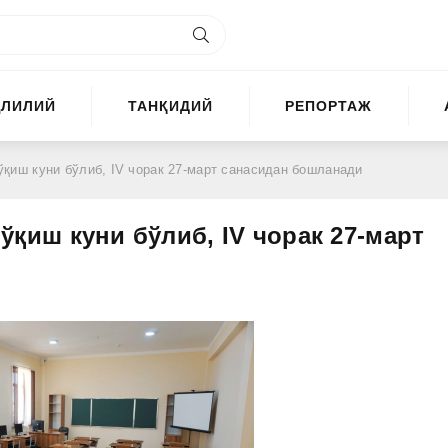
ҲЛИЛИЙ
ТАНҚИДИЙ
РЕПОРТАЖ
и ўқиш куни бўлиб, IV чорак 27-март санасидан бошланади
и ўқиш куни бўлиб, IV чорак 27-март