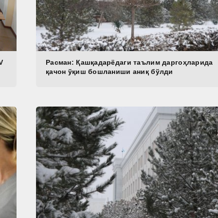
V
Расман: Қашқадарёдаги таълим даргоҳларида
қачон ўқиш бошланиши аниқ бўлди