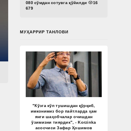
080 сўмдан сотувга қўйилди
16
679
МУҲАРРИР ТАНЛОВИ
"Кўзга кўп тушишдан қўрқиб,
имконимиз бор пайтларда ҳам
янги шаҳобчалар очишдан
ўзимизни тиярдик", - Korzinka
асосчиси Зафар Ҳошимов