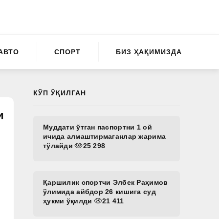
АВТО
СПОРТ
БИЗ ҲАҚИМИЗДА
КЎП ЎҚИЛГАН
и
Муддати ўтган паспортни 1 ой
ичида алмаштирмаганлар жарима
тўлайди
25 298
Қаршилик спортчи Элбек Раҳимов
ўлимида айбдор 26 кишига суд
ҳукми ўқилди
21 411