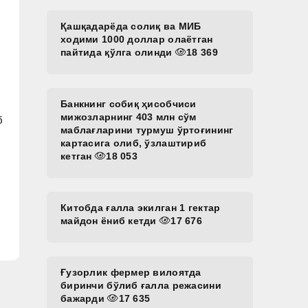
Қашқадарёда солиқ ва МИБ
ходими 1000 доллар олаётган
пайтида қўлга олинди
18 369
Банкнинг собиқ ҳисобчиси
мижозларнинг 403 млн сўм
б
маблағларини турмуш ўртоғининг
картасига олиб, ўзлаштириб
кетган
18 053
Китобда ғалла экилган 1 гектар
майдон ёниб кетди
17 676
Ғузорлик фермер вилоятда
биринчи бўлиб ғалла режасини
бажарди
17 635