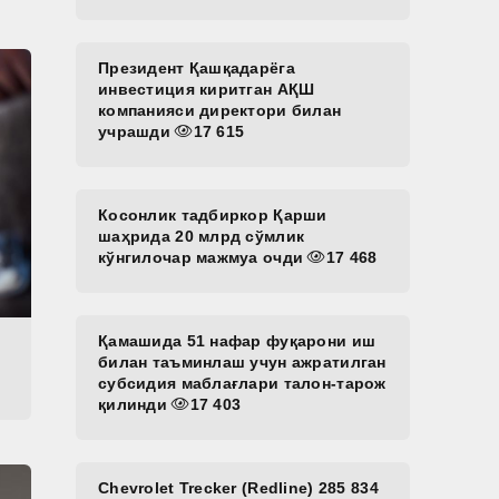
Президент Қашқадарёга
инвестиция киритган АҚШ
компанияси директори билан
учрашди
17 615
Косонлик тадбиркор Қарши
шаҳрида 20 млрд сўмлик
кўнгилочар мажмуа очди
17 468
Қамашида 51 нафар фуқарони иш
билан таъминлаш учун ажратилган
субсидия маблағлари талон-тарож
қилинди
17 403
Chevrolet Trecker (Redline) 285 834