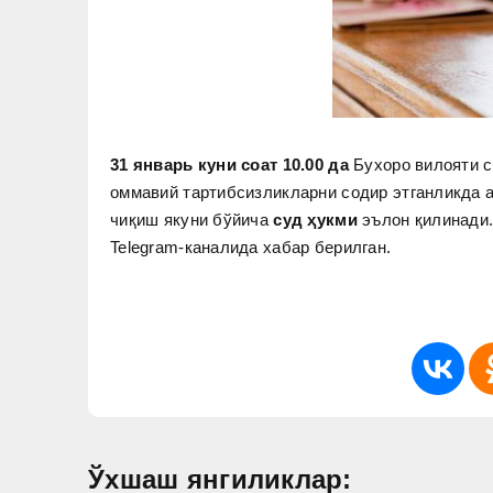
31 январь куни соат 10.00 да
Бухоро вилояти с
оммавий тартибсизликларни содир этганликда 
чиқиш якуни бўйича
суд ҳукми
эълон қилинади.
Telegram-каналида хабар берилган.
Ўхшаш янгиликлар: