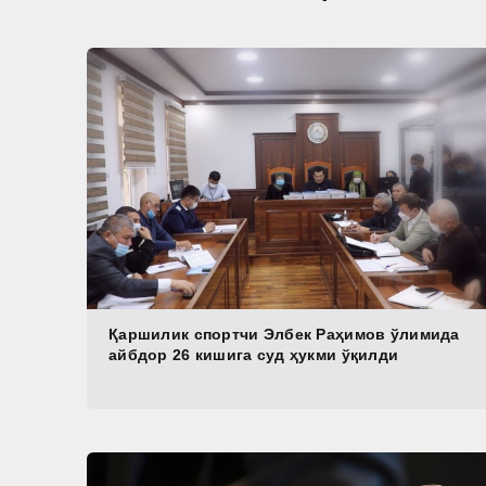
Қаршилик спортчи Элбек Раҳимов ўлимида
айбдор 26 кишига суд ҳукми ўқилди