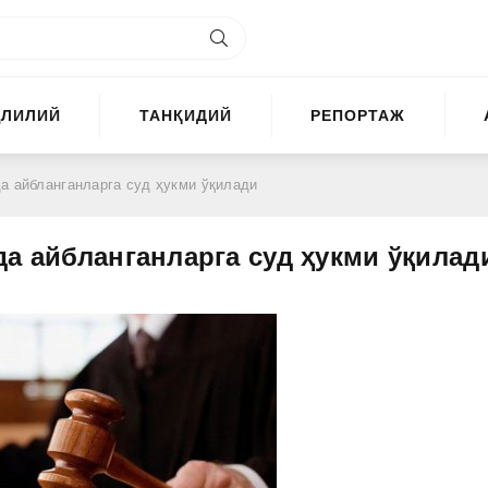
ҲЛИЛИЙ
ТАНҚИДИЙ
РЕПОРТАЖ
а айбланганларга суд ҳукми ўқилади
да айбланганларга суд ҳукми ўқилад