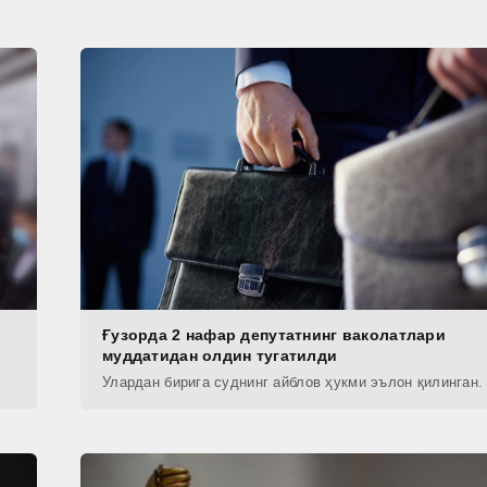
Ғузорда 2 нафар депутатнинг ваколатлари
муддатидан олдин тугатилди
Улардан бирига суднинг айблов ҳукми эълон қилинган.