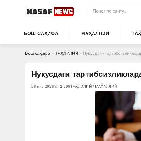
БОШ САҲИФА
МАҲАЛЛИЙ
ТА
Бош саҳифа
»
ТАҲЛИЛИЙ
» Нукусдаги тартибсизликлард
Нукусдаги тартибсизликлар
28 янв 2023
2 968
ТАҲЛИЛИЙ / МАҲАЛЛИЙ