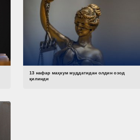
13 нафар маҳкум муддатидан олдин озод
қилинди