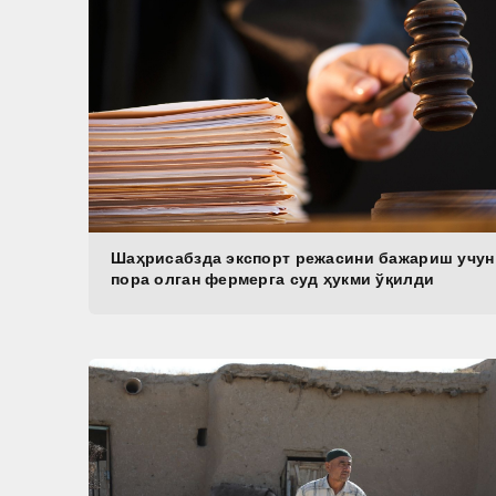
Шаҳрисабзда экспорт режасини бажариш учун
пора олган фермерга суд ҳукми ўқилди