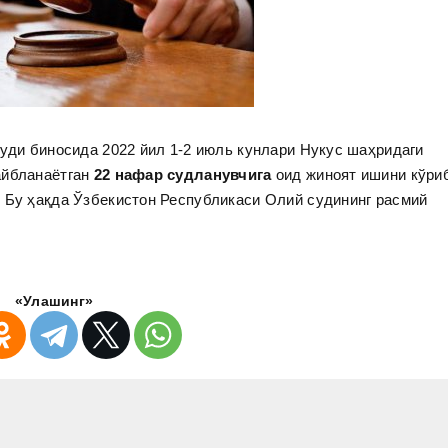
уди биносида 2022 йил 1-2 июль кунлари Нукус шаҳридаги
айбланаётган
22 нафар судланувчига
оид жиноят ишини кўри
 Бу ҳақда Ўзбекистон Республикаси Олий судининг расмий
«Улашинг»