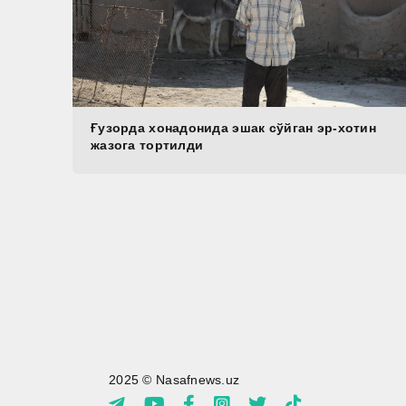
Ғузорда хонадонида эшак сўйган эр-хотин
жазога тортилди
2025 © Nasafnews.uz