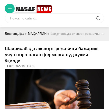
Бош саҳифа
»
МАҲАЛЛИЙ
» Шаҳрисабзда экспорт режасини бажариш учун пора олган фермерга суд ҳукми ўқилди
Шаҳрисабзда экспорт режасини бажариш
учун пора олган фермерга суд ҳукми
ўқилди
31 окт 2022
1 499