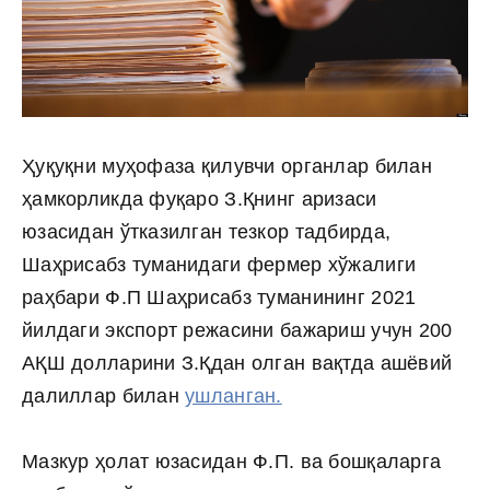
Ҳуқуқни муҳофаза қилувчи органлар билан
ҳамкорликда фуқаро З.Қнинг аризаси
юзасидан ўтказилган тезкор тадбирда,
Шаҳрисабз туманидаги фермер хўжалиги
раҳбари Ф.П Шаҳрисабз туманининг 2021
йилдаги экспорт режасини бажариш учун 200
АҚШ долларини З.Қдан олган вақтда ашёвий
далиллар билан
ушланган.
Мазкур ҳолат юзасидан Ф.П. ва бошқаларга