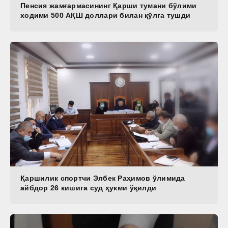
Пенсия жамғармасининг Қарши тумани бўлими
ходими 500 АҚШ доллари билан қўлга тушди
Қаршилик спортчи Элбек Раҳимов ўлимида
айбдор 26 кишига суд ҳукми ўқилди