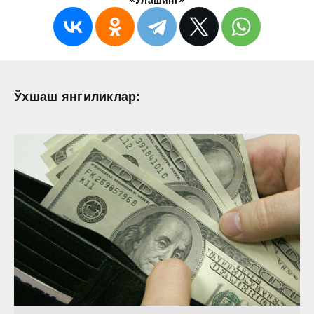
«Улашинг»
Ўхшаш янгиликлар: