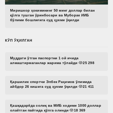
Миришкор ҳокимининг 50 минг доллар билан
қўлга тушган ўринбосари ва Муборак ИИБ
бўлими бошлиғига суд ҳукми ўқилди
КЎП ЎҚИЛГАН
Муддати ўтган паспортни 1 ой ичида
алмаштирмаганлар жарима тўлайди
25 298
Қаршилик спортчи Элбек Раҳимов ўлимида
айбдор 26 кишига суд ҳукми ўқилди
21 411
Қашқадарёда солиқ ва МИБ ходими 1000 доллар
олаётган пайтида қўлга олинди
18 369