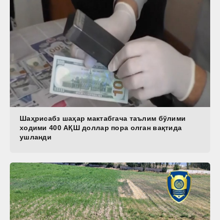
Шаҳрисабз шаҳар мактабгача таълим бўлими
ходими 400 АҚШ доллар пора олган вақтида
ушланди