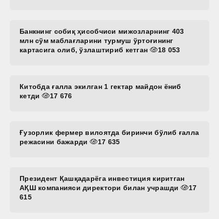
Банкнинг собиқ ҳисобчиси мижозларнинг 403
млн сўм маблағларини турмуш ўртоғининг
картасига олиб, ўзлаштириб кетган
18 053
Китобда ғалла экилган 1 гектар майдон ёниб
кетди
17 676
Ғузорлик фермер вилоятда биринчи бўлиб ғалла
режасини бажарди
17 635
Президент Қашқадарёга инвестиция киритган
АҚШ компанияси директори билан учрашди
17
615