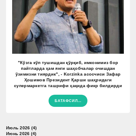
"Кўзга кўп тушишдан қўрқиб, имконимиз бор
пайтларда ҳам янги шаҳобчалар очишдан
ўзимизни тиярдик", - Korzinka асосчиси Зафар
Ҳошимов Президент Қарши шаҳридаги
супермаркетга ташрифи ҳақида фикр билдирди
БАТАФСИЛ...
Июль 2026 (4)
Июнь 2026 (4)