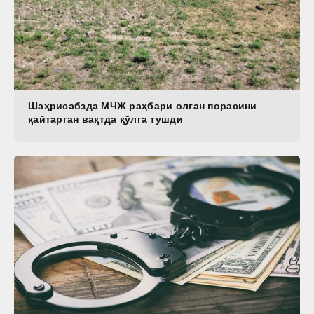
Шаҳрисабзда МЧЖ раҳбари олган порасини
қайтарган вақтда қўлга тушди