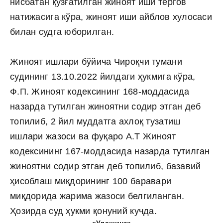
нисбатан қўзғатилган жиноят иши тергов
натижасига кўра, жиноят иши айблов хулосаси
билан судга юборилган.
Жиноят ишлари бўйича Чироқчи тумани
судининг 13.10.2022 йилдаги ҳукмига кўра,
Ф.П. Жиноят кодексининг 168-моддасида
назарда тутилган жиноятни содир этган деб
топилиб, 2 йил муддатга ахлоқ тузатиш
ишлари жазоси ва фуқаро А.Т Жиноят
кодексининг 167-моддасида назарда тутилган
жиноятни содир этган деб топилиб, базавий
ҳисоблаш миқдорининг 100 баравари
миқдорида жарима жазоси белгиланган.
Ҳозирда суд ҳукми қонуний кучда.