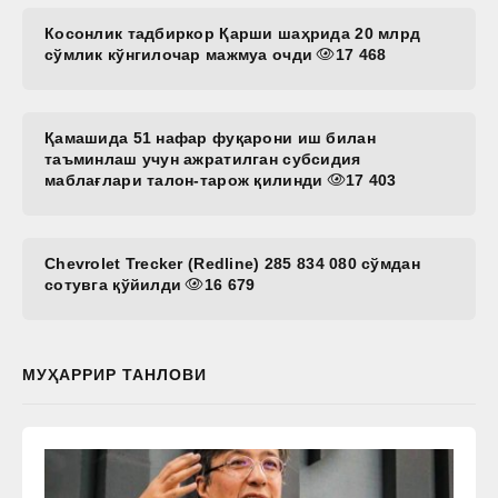
Косонлик тадбиркор Қарши шаҳрида 20 млрд
сўмлик кўнгилочар мажмуа очди
17 468
Қамашида 51 нафар фуқарони иш билан
таъминлаш учун ажратилган субсидия
маблағлари талон-тарож қилинди
17 403
Chevrolet Trecker (Redline) 285 834 080 сўмдан
сотувга қўйилди
16 679
МУҲАРРИР ТАНЛОВИ