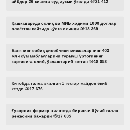
айбдор 26 кишига суд ҳукми ўқилди
21 412
Қашқадарёда солиқ ва МИБ ходими 1000 доллар
олаётган пайтида қўлга олинди
18 369
Банкнинг собиқ ҳисобчиси мижозларнинг 403
млн сўм маблағларини турмуш ўртоғининг
картасига олиб, ўзлаштириб кетган
18 053
Китобда ғалла экилган 1 гектар майдон ёниб
кетди
17 676
Ғузорлик фермер вилоятда биринчи бўлиб ғалла
режасини бажарди
17 635