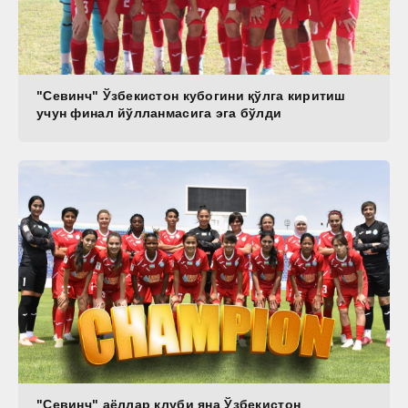
"Севинч" Ўзбекистон кубогини қўлга киритиш
учун финал йўлланмасига эга бўлди
"Севинч" аёллар клуби яна Ўзбекистон