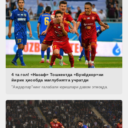
4 та гол! «Насаф» Тошкентда «Бунёдкор»ни
йирик ҳисобда мағлубиятга учратди
"Аждарлар"нинг ғалабали юришлари давом этмоқда.