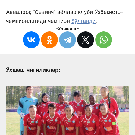
Аввалроқ "Севинч" аёллар клуби Ўзбекистон
чемпионлигида чемпион
бўлганди
.
«Улашинг»
Ўхшаш янгиликлар: