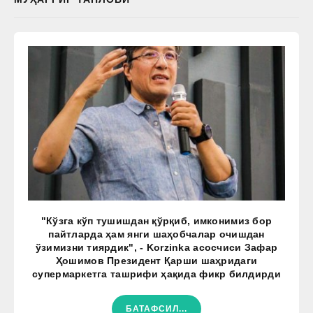
"Кўзга кўп тушишдан қўрқиб, имконимиз бор
пайтларда ҳам янги шаҳобчалар очишдан
ўзимизни тиярдик", - Korzinka асосчиси Зафар
Ҳошимов Президент Қарши шаҳридаги
супермаркетга ташрифи ҳақида фикр билдирди
БАТАФСИЛ...