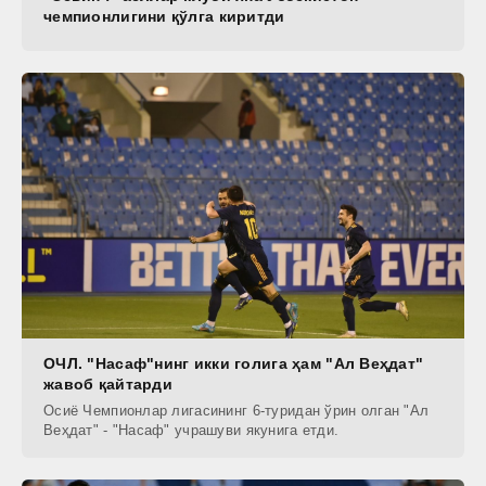
чемпионлигини қўлга киритди
ОЧЛ. "Насаф"нинг икки голига ҳам "Ал Веҳдат"
жавоб қайтарди
Осиё Чемпионлар лигасининг 6-туридан ўрин олган "Ал
Веҳдат" - "Насаф" учрашуви якунига етди.