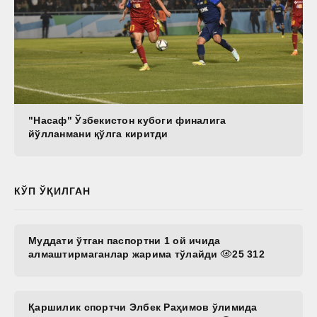
"Насаф" Ўзбекистон кубоги финалига
йўлланмани қўлга киритди
КЎП ЎҚИЛГАН
Муддати ўтган паспортни 1 ой ичида
алмаштирмаганлар жарима тўлайди
25 312
Қаршилик спортчи Элбек Раҳимов ўлимида