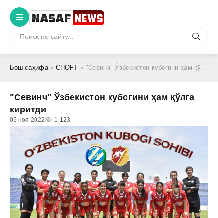
Бош саҳифа
»
СПОРТ
» "Севинч" Ўзбекистон кубогини ҳам қўлга киритди
"Севинч" Ўзбекистон кубогини ҳам қўлга
киритди
05 ноя 2022
1 123