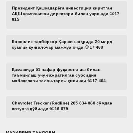
Президент Қашқадарёга инвестиция киритган
АҚШ компанияси директори билан учрашди
17
615
Косонлик тадбиркор Қарши шаҳрида 20 млрд
сўмлик кўнгилочар мажмуа очди
17 468
Қамашида 51 нафар фуқарони иш билан
таъминлаш учун ажратилган субсидия
маблағлари талон-тарож қилинди
17 404
Chevrolet Trecker (Redline) 285 834 080 сўмдан
сотувга қўйилди
16 679
МУҲАРРИР ТАНЛОВИ