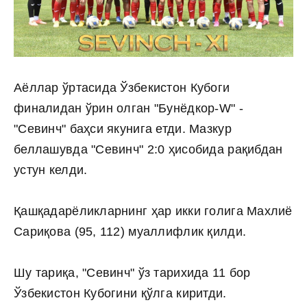
Аёллар ўртасида Ўзбекистон Кубоги
финалидан ўрин олган "Бунёдкор-W" -
"Севинч" баҳси якунига етди. Мазкур
беллашувда "Севинч" 2:0 ҳисобида рақибдан
устун келди.
Қашқадарёликларнинг ҳар икки голига Махлиё
Сариқова (95, 112) муаллифлик қилди.
Шу тариқа, "Севинч" ўз тарихида 11 бор
Ўзбекистон Кубогини қўлга киритди.