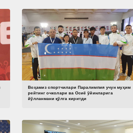
н
Воҳамиз спортчилари Паралимпия учун муҳим
рейтинг очколари ва Осиё ўйинларига
йўлланмани қўлга киритди