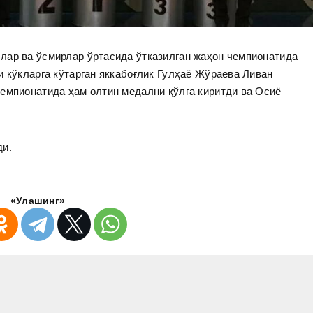
лар ва ўсмирлар ўртасида ўтказилган жаҳон чемпионатида
и кўкларга кўтарган яккабоғлик Гулҳаё Жўраева Ливан
емпионатида ҳам олтин медални қўлга киритди ва Осиё
ди.
«Улашинг»