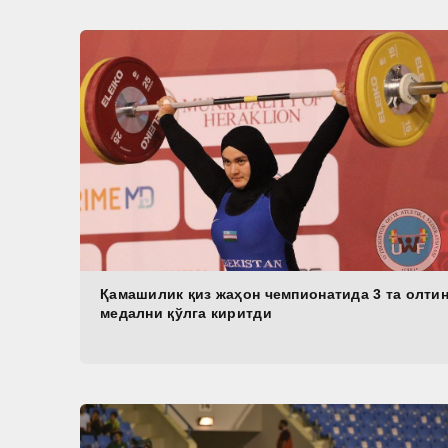
Қамашилик қиз жаҳон чемпионатида 3 та олти
медални қўлга киритди