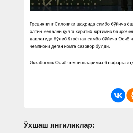
Грециянинг Салоники шаҳрида самбо бўйича ёш
олтин медални қўлга киритиб юртимиз байроғин
давлатида бўлиб ўтаётган самбо бўйича Осиё ч
чемпиони деган номга сазовор бўлди.
Яккабоғлик Осиё чемпионларимиз 6 нафарга ет
Ўхшаш янгиликлар: