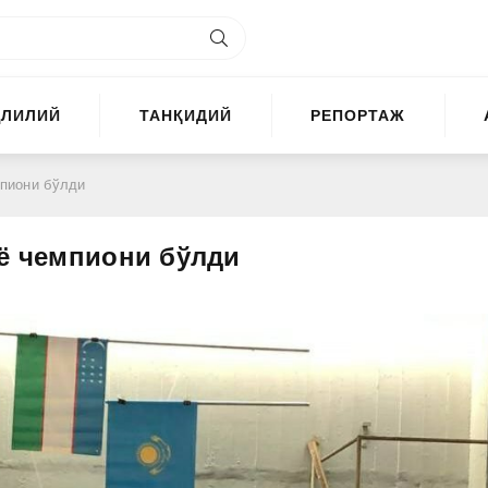
ҲЛИЛИЙ
ТАНҚИДИЙ
РЕПОРТАЖ
мпиони бўлди
иё чемпиони бўлди