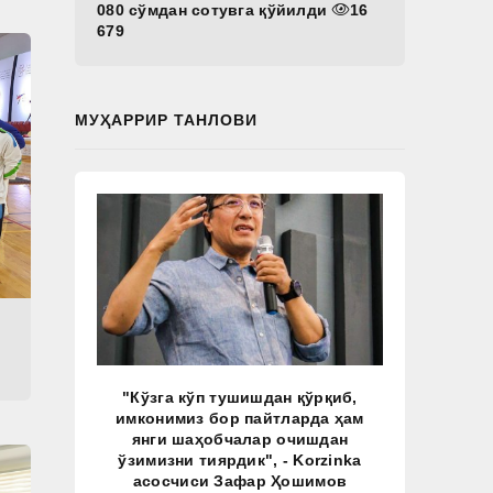
080 сўмдан сотувга қўйилди
16
679
МУҲАРРИР ТАНЛОВИ
"Кўзга кўп тушишдан қўрқиб,
имконимиз бор пайтларда ҳам
янги шаҳобчалар очишдан
ўзимизни тиярдик", - Korzinka
асосчиси Зафар Ҳошимов