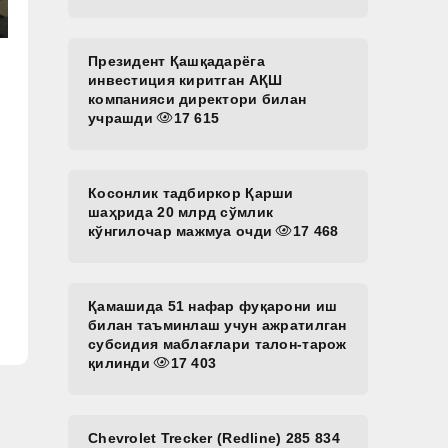
Президент Қашқадарёга
инвестиция киритган АҚШ
компанияси директори билан
учрашди
17 615
Косонлик тадбиркор Қарши
шаҳрида 20 млрд сўмлик
кўнгилочар мажмуа очди
17 468
Қамашида 51 нафар фуқарони иш
билан таъминлаш учун ажратилган
субсидия маблағлари талон-тарож
қилинди
17 403
Chevrolet Trecker (Redline) 285 834