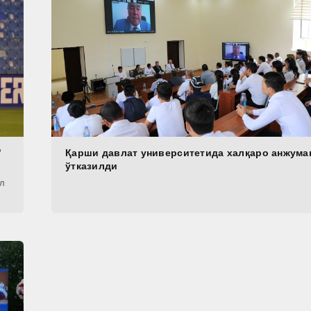
"
Қарши давлат университетида халқаро анжума
ўтказилди
Ал