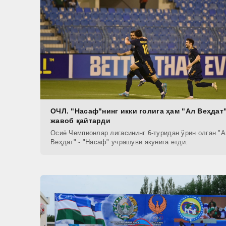
ОЧЛ. "Насаф"нинг икки голига ҳам "Ал Веҳдат
жавоб қайтарди
Осиё Чемпионлар лигасининг 6-туридан ўрин олган "
Веҳдат" - "Насаф" учрашуви якунига етди.