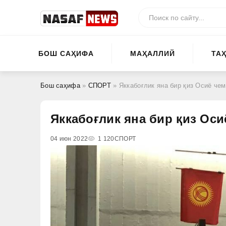
БОШ САҲИФА
МАҲАЛЛИЙ
ТА
Бош саҳифа
»
СПОРТ
» Яккабоғлик яна бир қиз Осиё че
Яккабоғлик яна бир қиз Ос
04 июн 2022
1 120
СПОРТ