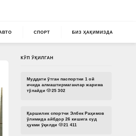
АВТО
СПОРТ
БИЗ ҲАҚИМИЗДА
КЎП ЎҚИЛГАН
Муддати ўтган паспортни 1 ой
ичида алмаштирмаганлар жарима
тўлайди
25 302
Қаршилик спортчи Элбек Раҳимов
ўлимида айбдор 26 кишига суд
ҳукми ўқилди
21 411