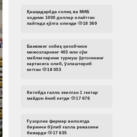
Қашқадарёда солиқ ва МИБ
ходими 1000 доллар олаётган
пайтида қўлга олинди
18 369
Банкнинг собиқ ҳисобчиси
мижозларнинг 403 млн сўм
маблағларини турмуш ўртоғининг
картасига олиб, ўзлаштириб
кетган
18 053
Китобда ғалла экилган 1 гектар
майдон ёниб кетди
17 676
Ғузорлик фермер вилоятда
биринчи бўлиб ғалла режасини
бажарди
17 635