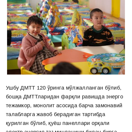
Ушбу ДМТТ 120 ўринга мўлжалланган бўлиб,
бошқа ДМТТларидан фарқли равишда энерго
тежамкор, монолит асосида барча замонавий
талабларга жавоб берадиган тартибда
қурилган бўлиб, қуёш панеллари орқали