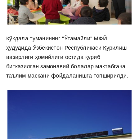
Кўкдала туманининг "Ўтамайли" МФЙ
ҳудудида Ўзбекистон Республикаси Қурилиш
вазирлиги ҳомийлиги остида қуриб
битказилган замонавий болалар мактабгача
таълим маскани фойдаланишга топширилди.