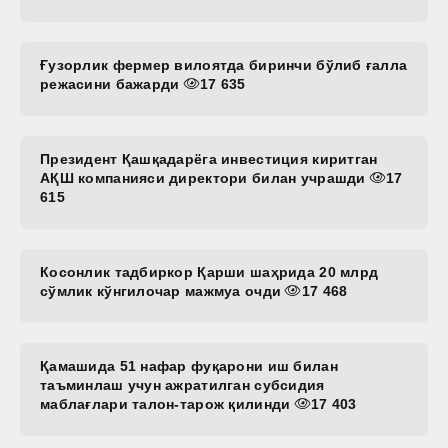
Ғузорлик фермер вилоятда биринчи бўлиб ғалла
режасини бажарди
17 635
Президент Қашқадарёга инвестиция киритган
АҚШ компанияси директори билан учрашди
17
615
Косонлик тадбиркор Қарши шаҳрида 20 млрд
сўмлик кўнгилочар мажмуа очди
17 468
Қамашида 51 нафар фуқарони иш билан
таъминлаш учун ажратилган субсидия
маблағлари талон-тарож қилинди
17 403