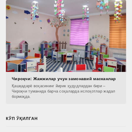
Чироқчи: Жажжилар учун замонавий масканлар
Қашқадарё воҳасининг йирик ҳудудлардан бири –
Чироқчи туманида барча соҳаларда ислоҳотлар жадал
бормоқда.
КЎП ЎҚИЛГАН