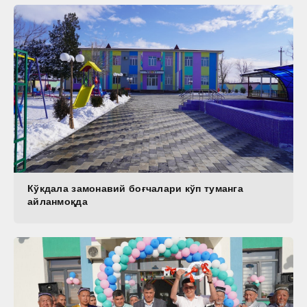
Кўкдала замонавий боғчалари кўп туманга
айланмоқда