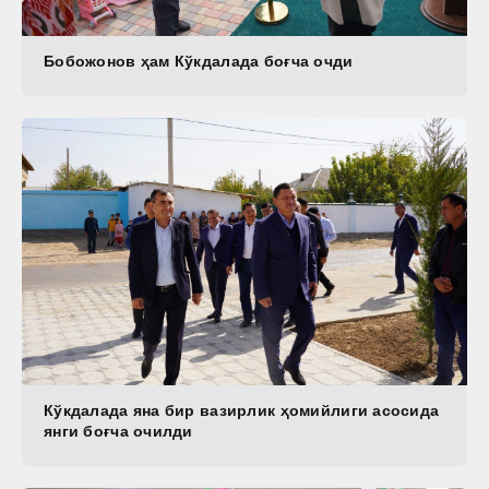
Бобожонов ҳам Кўкдалада боғча очди
Кўкдалада яна бир вазирлик ҳомийлиги асосида
янги боғча очилди