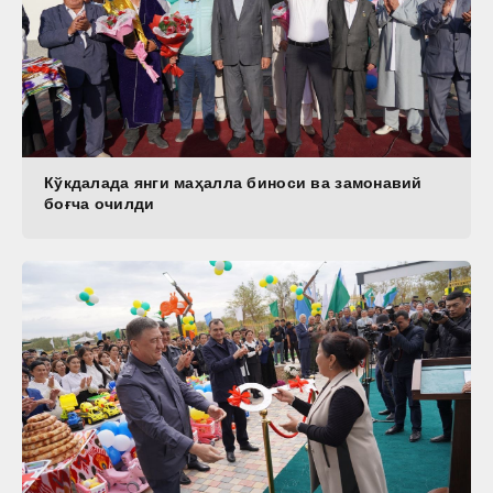
Кўкдалада янги маҳалла биноси ва замонавий
боғча очилди