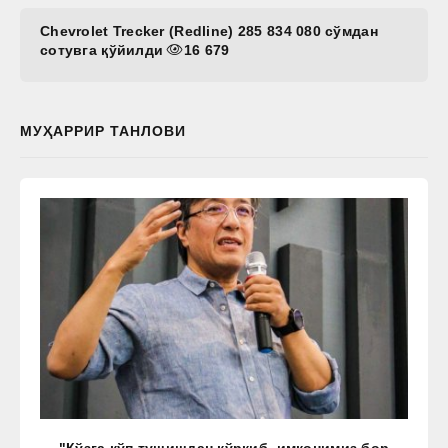
Chevrolet Trecker (Redline) 285 834 080 сўмдан
сотувга қўйилди
16 679
МУҲАРРИР ТАНЛОВИ
"Кўзга кўп тушишдан қўрқиб, имконимиз бор