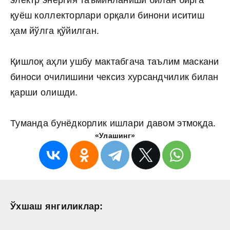
электр энергия таъминланиши билан бирга
қуёш коллекторлари орқали бинони иситиш
ҳам йўлга қўйилган.
Қишлоқ аҳли ушбу мактабгача таълим маскани
биноси очилишини чексиз хурсандчилик билан
қарши олишди.
Туманда бунёдкорлик ишлари давом этмоқда.
«Улашинг»
Ўхшаш янгиликлар: