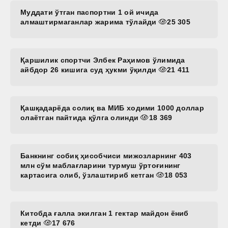
Муддати ўтган паспортни 1 ой ичида
алмаштирмаганлар жарима тўлайди
25 305
Қаршилик спортчи Элбек Раҳимов ўлимида
айбдор 26 кишига суд ҳукми ўқилди
21 411
Қашқадарёда солиқ ва МИБ ходими 1000 доллар
олаётган пайтида қўлга олинди
18 369
Банкнинг собиқ ҳисобчиси мижозларнинг 403
млн сўм маблағларини турмуш ўртоғининг
картасига олиб, ўзлаштириб кетган
18 053
Китобда ғалла экилган 1 гектар майдон ёниб
кетди
17 676