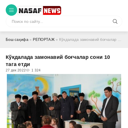
Бош саҳифа
»
РЕПОРТАЖ
» Кўкдалада замонавий боғчалар сони 10 тага етди
Кўкдалада замонавий боғчалар сони 10
тага етди
27 дек 2022
1 324