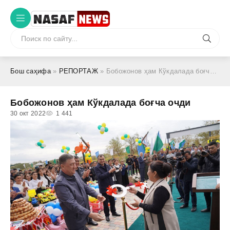
Бош саҳифа
»
РЕПОРТАЖ
» Бобожонов ҳам Кўкдалада боғча очди
Бобожонов ҳам Кўкдалада боғча очди
30 окт 2022
1 441