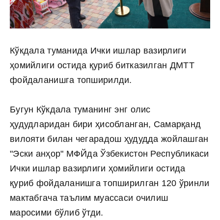
Кўкдала туманида Ички ишлар вазирлиги
ҳомийлиги остида қуриб битказилган ДМТТ
фойдаланишга топширилди.
Бугун Кўкдала туманинг энг олис
ҳудудларидан бири ҳисобланган, Самарқанд
вилояти билан чегарадош ҳудудда жойлашган
"Эски анҳор" МФЙда Ўзбекистон Республикаси
Ички ишлар вазирлиги ҳомийлиги остида
қуриб фойдаланишга топширилган 120 ўринли
мактабгача таълим муассаси очилиш
маросими бўлиб ўтди.