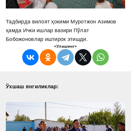
Тадбирда вилоят ҳокими Муротжон Азимов
ҳамда Ички ишлар вазири Пўлат
Бобожоновлар иштирок этишди.
«Улашинг»
Ўхшаш янгиликлар: