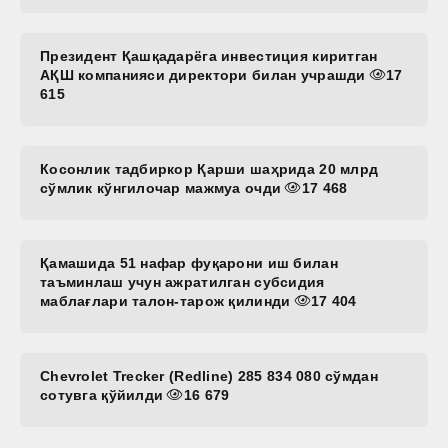
Президент Қашқадарёга инвестиция киритган
АҚШ компанияси директори билан учрашди
17
615
Косонлик тадбиркор Қарши шаҳрида 20 млрд
сўмлик кўнгилочар мажмуа очди
17 468
Қамашида 51 нафар фуқарони иш билан
таъминлаш учун ажратилган субсидия
маблағлари талон-тарож қилинди
17 404
Chevrolet Trecker (Redline) 285 834 080 сўмдан
сотувга қўйилди
16 679