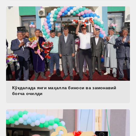
Кўкдалада янги маҳалла биноси ва замонавий
боғча очилди