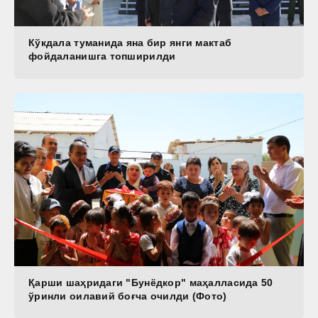
Кўкдала туманида яна бир янги мактаб
фойдаланишга топширилди
Қарши шаҳридаги "Бунёдкор" маҳалласида 50
ўринли оилавий боғча очилди (Фото)