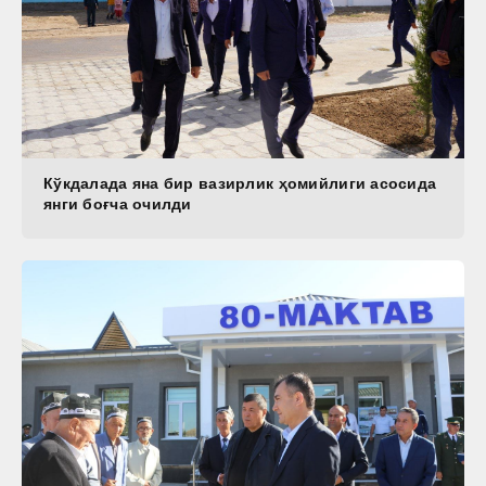
Кўкдалада яна бир вазирлик ҳомийлиги асосида
янги боғча очилди