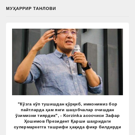
МУҲАРРИР ТАНЛОВИ
"Кўзга кўп тушишдан қўрқиб, имконимиз бор
пайтларда ҳам янги шаҳобчалар очишдан
ўзимизни тиярдик", - Korzinka асосчиси Зафар
Ҳошимов Президент Қарши шаҳридаги
супермаркетга ташрифи ҳақида фикр билдирди