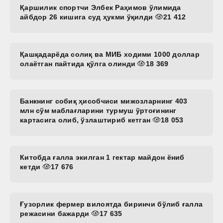
Қаршилик спортчи Элбек Раҳимов ўлимида
айбдор 26 кишига суд ҳукми ўқилди
21 412
Қашқадарёда солиқ ва МИБ ходими 1000 доллар
олаётган пайтида қўлга олинди
18 369
Банкнинг собиқ ҳисобчиси мижозларнинг 403
млн сўм маблағларини турмуш ўртоғининг
картасига олиб, ўзлаштириб кетган
18 053
Китобда ғалла экилган 1 гектар майдон ёниб
кетди
17 676
Ғузорлик фермер вилоятда биринчи бўлиб ғалла
режасини бажарди
17 635