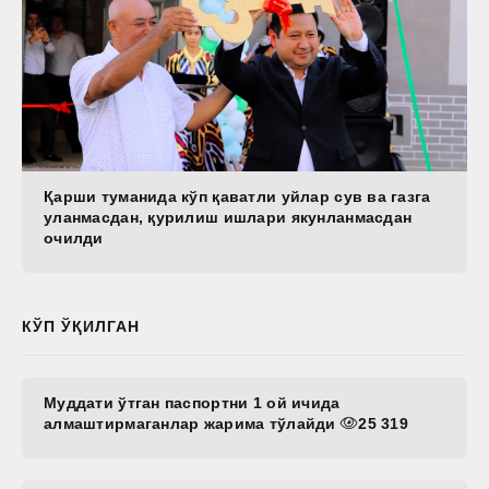
Қарши туманида кўп қаватли уйлар сув ва газга
уланмасдан, қурилиш ишлари якунланмасдан
очилди
КЎП ЎҚИЛГАН
Муддати ўтган паспортни 1 ой ичида
алмаштирмаганлар жарима тўлайди
25 319