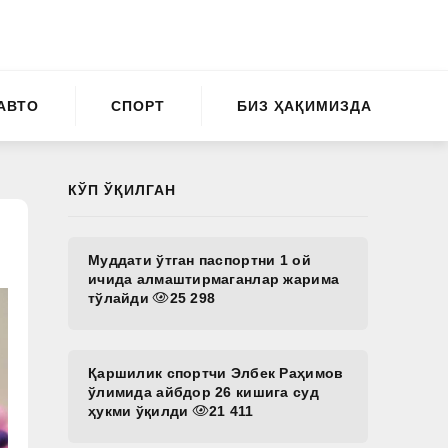
АВТО
СПОРТ
БИЗ ҲАҚИМИЗДА
КЎП ЎҚИЛГАН
Муддати ўтган паспортни 1 ой
ичида алмаштирмаганлар жарима
тўлайди
25 298
Қаршилик спортчи Элбек Раҳимов
ўлимида айбдор 26 кишига суд
ҳукми ўқилди
21 411