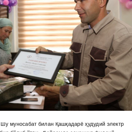
. Шу муносабат билан Қашқадарё ҳудудий электр