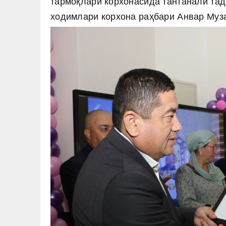
тармоқлари корхонасида тантанали та
ходимлари корхона раҳбари Анвар Муз