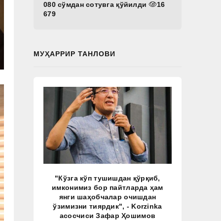
080 сўмдан сотувга қўйилди
16
679
МУҲАРРИР ТАНЛОВИ
"Кўзга кўп тушишдан қўрқиб,
имконимиз бор пайтларда ҳам
янги шаҳобчалар очишдан
ўзимизни тиярдик", - Korzinka
асосчиси Зафар Ҳошимов