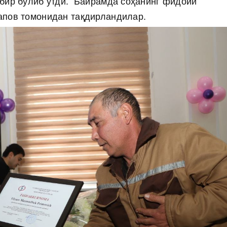
дбир бўлиб ўтди. Байрамда соҳанинг фидоий
апов томонидан тақдирландилар.