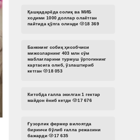
Қашқадарёда солиқ ва МИБ
ходими 1000 доллар олаётган
пайтида қўлга олинди
18 369
Банкнинг собиқ ҳисобчиси
мижозларнинг 403 млн сўм
маблағларини турмуш ўртоғининг
картасига олиб, ўзлаштириб
кетган
18 053
Китобда ғалла экилган 1 гектар
майдон ёниб кетди
17 676
Ғузорлик фермер вилоятда
биринчи бўлиб ғалла режасини
бажарди
17 635