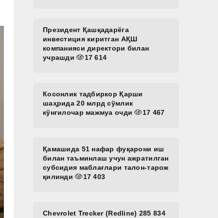
Президент Қашқадарёга
инвестиция киритган АҚШ
компанияси директори билан
учрашди
17 614
Косонлик тадбиркор Қарши
шаҳрида 20 млрд сўмлик
кўнгилочар мажмуа очди
17 467
Қамашида 51 нафар фуқарони иш
билан таъминлаш учун ажратилган
субсидия маблағлари талон-тарож
қилинди
17 403
Chevrolet Trecker (Redline) 285 834