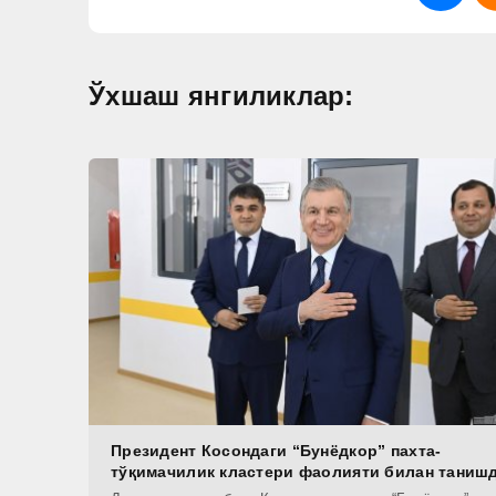
Ўхшаш янгиликлар:
Президент Косондаги “Бунёдкор” пахта-
тўқимачилик кластери фаолияти билан таниш