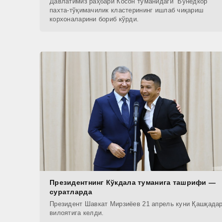
Давлатимиз раҳбари Косон туманидаги “Бунёдкор”
пахта-тўқимачилик кластерининг ишлаб чиқариш
корхоналарини бориб кўрди.
Президентнинг Кўкдала туманига ташрифи —
суратларда
Президент Шавкат Мирзиёев 21 апрель куни Қашқада
вилоятига келди.