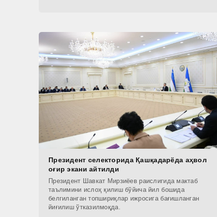
Президент селекторида Қашқадарёда аҳвол
оғир экани айтилди
Президент Шавкат Мирзиёев раислигида мактаб
таълимини ислоҳ қилиш бўйича йил бошида
белгиланган топшириқлар ижросига бағишланган
йиғилиш ўтказилмоқда.