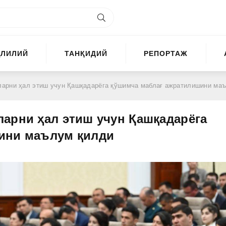
ҲЛИЛИЙ
ТАНҚИДИЙ
РЕПОРТАЖ
ни ҳал этиш учун Қашқадарёга қўшимча маблағ ажратилишини маълум қил
арни ҳал этиш учун Қашқадарёга
ини маълум қилди