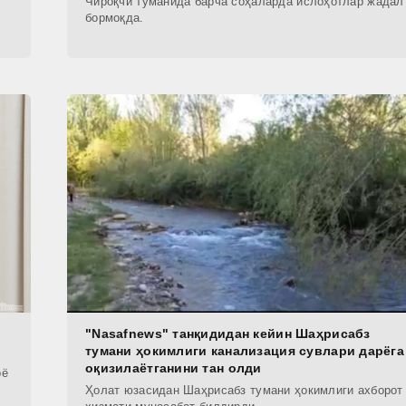
Чироқчи туманида барча соҳаларда ислоҳотлар жадал
бормоқда.
"Nasafnews" танқидидан кейин Шаҳрисабз
тумани ҳокимлиги канализация сувлари дарёга
оқизилаётганини тан олди
рё
Ҳолат юзасидан Шаҳрисабз тумани ҳокимлиги ахборот