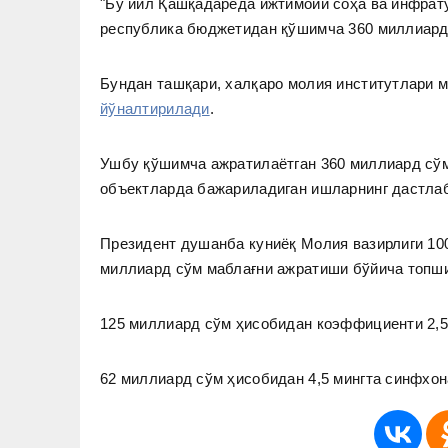
"Бу йил Қашқадарёда ижтимоий соҳа ва инфрат
республика бюджетидан қўшимча 360 миллиард
Бундан ташқари, халқаро молия институтлари 
йўналтирилади
.
Ушбу қўшимча ажратилаётган 360 миллиард сўм 
объектларда бажариладиган ишларнинг дастла
Президент душанба куниёқ Молия вазирлиги 10
миллиард сўм маблағни ажратиши бўйича топши
125 миллиард сўм ҳисобидан коэффициенти 2,5
62 миллиард сўм ҳисобидан 4,5 мингта синфхон