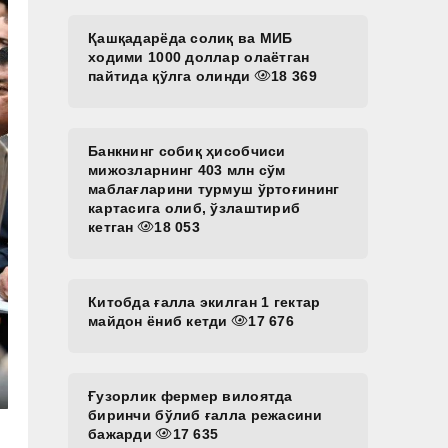
Қашқадарёда солиқ ва МИБ
ходими 1000 доллар олаётган
пайтида қўлга олинди
18 369
Банкнинг собиқ ҳисобчиси
мижозларнинг 403 млн сўм
маблағларини турмуш ўртоғининг
картасига олиб, ўзлаштириб
кетган
18 053
Китобда ғалла экилган 1 гектар
майдон ёниб кетди
17 676
Ғузорлик фермер вилоятда
биринчи бўлиб ғалла режасини
бажарди
17 635