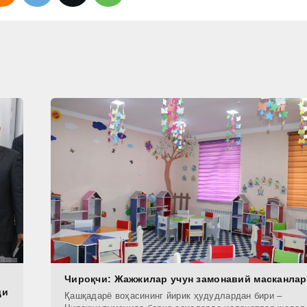
Чироқчи: Жажжилар учун замонавий масканлар
ди
Қашқадарё воҳасининг йирик ҳудудлардан бири –