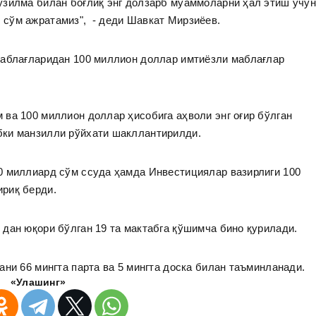
узилма билан боғлиқ энг долзарб муаммоларни ҳал этиш учу
 сўм ажратамиз", - деди Шавкат Мирзиёев.
маблағларидан 100 миллион доллар имтиёзли маблағлар
ва 100 миллион доллар ҳисобига аҳволи энг оғир бўлган
бки манзилли рўйхати шакллантирилди.
0 миллиард сўм ссуда ҳамда Инвестициялар вазирлиги 100
риқ берди.
 дан юқори бўлган 19 та мактабга қўшимча бино қурилади.
ани 66 мингта парта ва 5 мингта доска билан таъминланади.
«Улашинг»