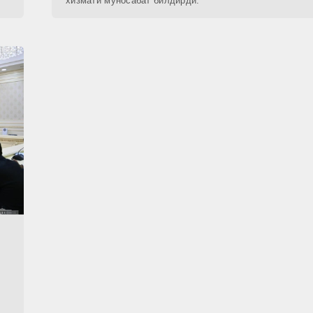
хизмати муносабат билдирди.