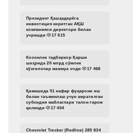
н
Президент Қашқадарёга
инвестиция киритган АҚШ
компанияси директори билан
учрашди
17 615
Косонлик тадбиркор Қарши
шаҳрида 20 млрд сўмлик
кўнгилочар мажмуа очди
17 468
Қамашида 51 нафар фуқарони иш
билан таъминлаш учун ажратилган
субсидия маблағлари талон-тарож
қилинди
17 404
Chevrolet Trecker (Redline) 285 834