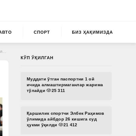
АВТО
СПОРТ
БИЗ ҲАҚИМИЗДА
ди
КЎП ЎҚИЛГАН
Муддати ўтган паспортни 1 ой
ичида алмаштирмаганлар жарима
тўлайди
25 311
Қаршилик спортчи Элбек Раҳимов
ўлимида айбдор 26 кишига суд
ҳукми ўқилди
21 412