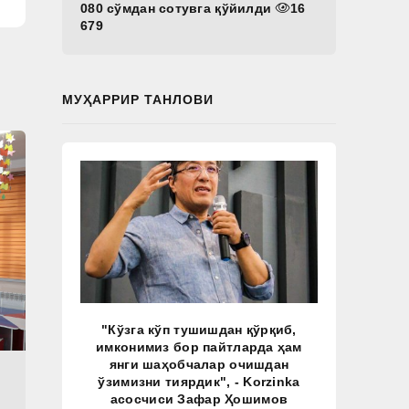
080 сўмдан сотувга қўйилди
16
679
МУҲАРРИР ТАНЛОВИ
"Кўзга кўп тушишдан қўрқиб,
имконимиз бор пайтларда ҳам
янги шаҳобчалар очишдан
ўзимизни тиярдик", - Korzinka
асосчиси Зафар Ҳошимов