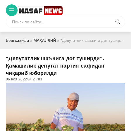
Бош саҳифа
»
МАҲАЛЛИЙ
» "Депутатлик шаънига доғ туширди". Қамашилик депутат партия сафидан чиқариб юборилди
"Депутатлик шаънига доғ туширди".
Қамашилик депутат партия сафидан
чиқариб юборилди
06 ноя 2022
2 783