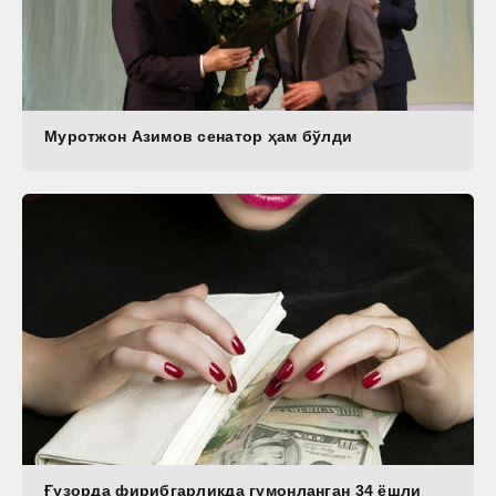
Муротжон Азимов сенатор ҳам бўлди
Ғузорда фирибгарликда гумонланган 34 ёшли