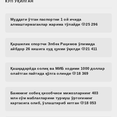
КЎП ЎҚИЛГАН
Муддати ўтган паспортни 1 ой ичида
алмаштирмаганлар жарима тўлайди
25 296
Қаршилик спортчи Элбек Раҳимов ўлимида
айбдор 26 кишига суд ҳукми ўқилди
21 411
Қашқадарёда солиқ ва МИБ ходими 1000 доллар
олаётган пайтида қўлга олинди
18 369
Банкнинг собиқ ҳисобчиси мижозларнинг 403
млн сўм маблағларини турмуш ўртоғининг
картасига олиб, ўзлаштириб кетган
18 053