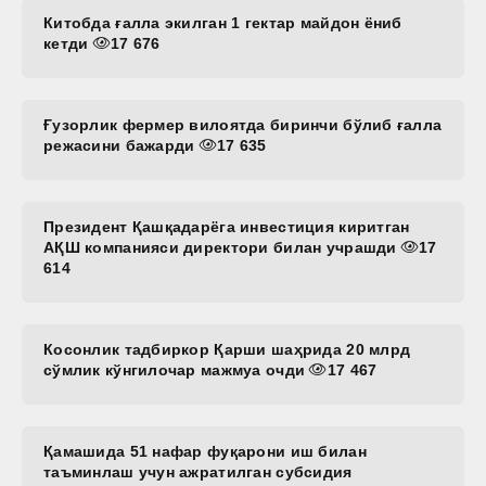
Китобда ғалла экилган 1 гектар майдон ёниб
кетди
17 676
Ғузорлик фермер вилоятда биринчи бўлиб ғалла
режасини бажарди
17 635
Президент Қашқадарёга инвестиция киритган
АҚШ компанияси директори билан учрашди
17
614
Косонлик тадбиркор Қарши шаҳрида 20 млрд
сўмлик кўнгилочар мажмуа очди
17 467
Қамашида 51 нафар фуқарони иш билан
таъминлаш учун ажратилган субсидия