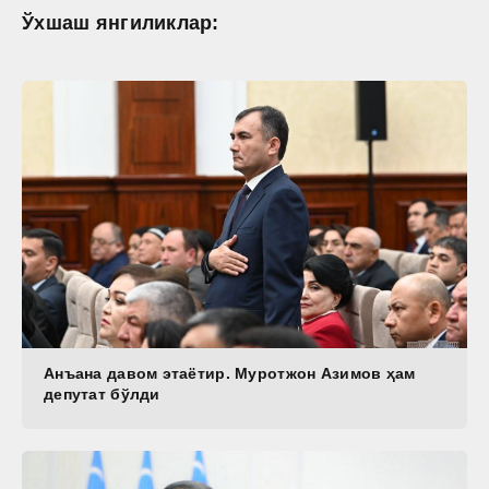
Ўхшаш янгиликлар:
Анъана давом этаётир. Муротжон Азимов ҳам
депутат бўлди