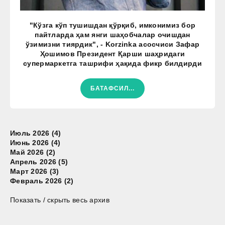
"Кўзга кўп тушишдан қўрқиб, имконимиз бор
пайтларда ҳам янги шаҳобчалар очишдан
ўзимизни тиярдик", - Korzinka асосчиси Зафар
Ҳошимов Президент Қарши шаҳридаги
супермаркетга ташрифи ҳақида фикр билдирди
БАТАФСИЛ...
Июль 2026 (4)
Июнь 2026 (4)
Май 2026 (2)
Апрель 2026 (5)
Март 2026 (3)
Февраль 2026 (2)
Показать / скрыть весь архив