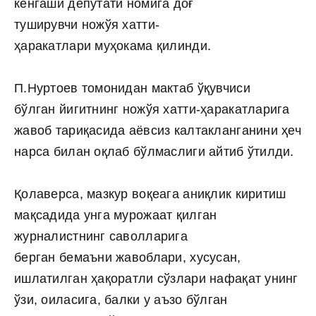
кенгаши депутати номига доғ
туширувчи ножўя хатти-
ҳаракатлари муҳокама қилинди.
П.Нуртоев томонидан мактаб ўқувчиси
бўлган йигитнинг ножўя хатти-ҳаракатларига
жавоб тариқасида аёвсиз калтакланганини ҳеч
нарса билан оқлаб бўлмаслиги айтиб ўтилди.
Қолаверса, мазкур воқеага аниқлик киритиш
мақсадида унга мурожаат қилган
журналистнинг саволларига
берган бемаъни жавоблари, хусусан,
ишлатилган ҳақоратли сўзлари нафақат унинг
ўзи, оиласига, балки у аъзо бўлган