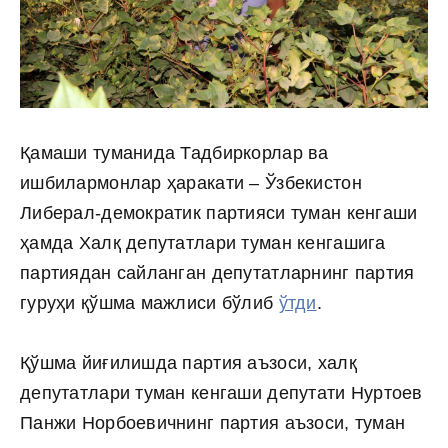
Қамаши туманида Тадбиркорлар ва
ишбилармонлар ҳаракати – Ўзбекистон
Либерал-демократик партияси туман кенгаши
ҳамда Халқ депутатлари туман кенгашига
партиядан сайланган депутатларнинг партия
гуруҳи қўшма мажлиси бўлиб
ўтди
.
Қўшма йиғилишда партия аъзоси, халқ
депутатлари туман кенгаши депутати Нуртоев
Панжи Норбоевичнинг партия аъзоси, туман