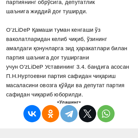
партиянинг обрўсига, депутатлик
шаънига жиддий доғ туширди.
O’zLiDeP Қамаши туман кенгаши ўз
ваколатларидан келиб чиқиб, ўзининг
амалдаги қонунларга зид ҳаракатлари билан
партия шаънига доғ туширгани
учун O'zLiDeP Уставининг 3.4. бандига асосан
П.Н.Нуртоевни партия сафидан чиқариш
масаласини овозга қўйди ва депутат партия
сафидан чиқариб юборилди.
«Улашинг»