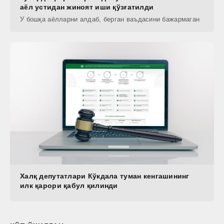
аёл устидан жиноят иши қўзғатилди
У бошқа аёлларни алдаб, берган ваъдасини бажармаган
Халқ депутатлари Кўкдала туман кенгашининг
илк қарори қабул қилинди