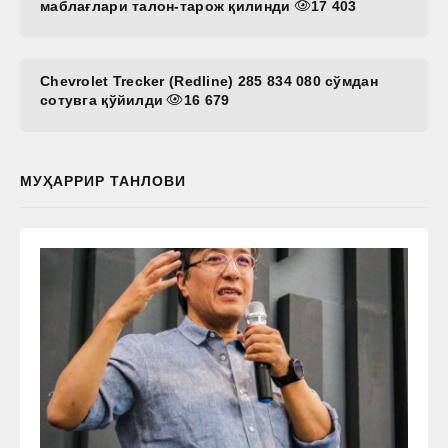
маблағлари талон-тарож қилинди
17 403
Chevrolet Trecker (Redline) 285 834 080 сўмдан
сотувга қўйилди
16 679
МУҲАРРИР ТАНЛОВИ