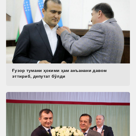
Ғузор тумани ҳокими ҳам анъанани давом
эттириб, депутат бўлди