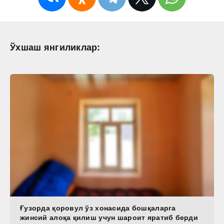
Ўхшаш янгиликлар:
Ғузорда қоровул ўз хонасида бошқаларга
жинсий алоқа қилиш учун шароит яратиб берди