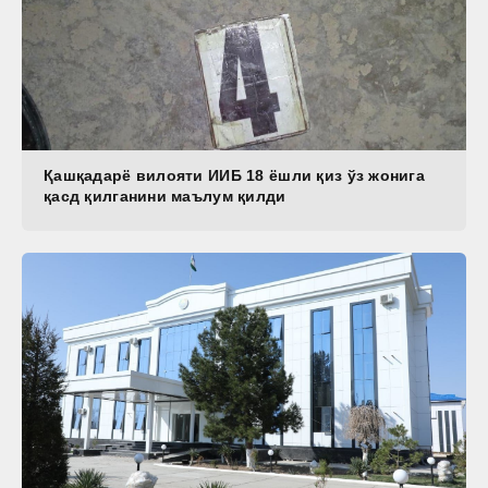
Қашқадарё вилояти ИИБ 18 ёшли қиз ўз жонига
қасд қилганини маълум қилди