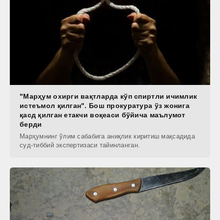
"Марҳум охирги вақтларда кўп спиртли ичимлик
истеъмол қилган". Бош прокуратура ўз жонига
қасд қилган етакчи воқеаси бўйича маълумот
берди
Марҳумнинг ўлим сабабига аниқлик киритиш мақсадида
суд-тиббий экспертизаси тайинланган.