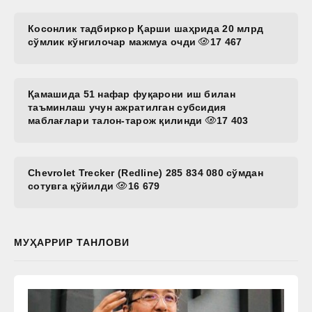
Косонлик тадбиркор Қарши шаҳрида 20 млрд
сўмлик кўнгилочар мажмуа очди
17 467
Қамашида 51 нафар фуқарони иш билан
таъминлаш учун ажратилган субсидия
маблағлари талон-тарож қилинди
17 403
Chevrolet Trecker (Redline) 285 834 080 сўмдан
сотувга қўйилди
16 679
МУҲАРРИР ТАНЛОВИ