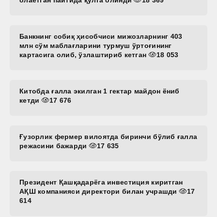
Банкнинг собиқ ҳисобчиси мижозларнинг 403
млн сўм маблағларини турмуш ўртоғининг
картасига олиб, ўзлаштириб кетган
18 053
Китобда ғалла экилган 1 гектар майдон ёниб
кетди
17 676
Ғузорлик фермер вилоятда биринчи бўлиб ғалла
режасини бажарди
17 635
Президент Қашқадарёга инвестиция киритган
АҚШ компанияси директори билан учрашди
17
614