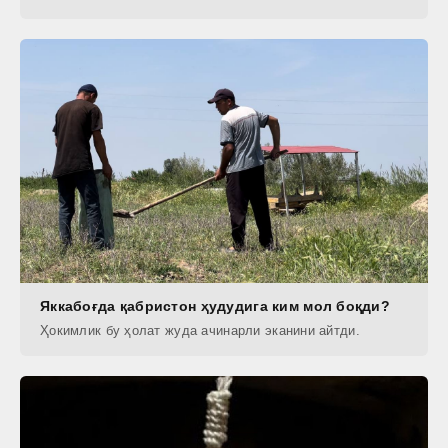
Яккабоғда қабристон ҳудудига ким мол боқди?
Ҳокимлик бу ҳолат жуда ачинарли эканини айтди.