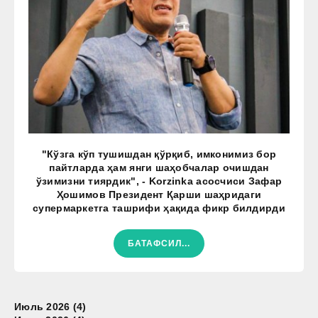
"Кўзга кўп тушишдан қўрқиб, имконимиз бор
пайтларда ҳам янги шаҳобчалар очишдан
ўзимизни тиярдик", - Korzinka асосчиси Зафар
Ҳошимов Президент Қарши шаҳридаги
супермаркетга ташрифи ҳақида фикр билдирди
БАТАФСИЛ...
Июль 2026 (4)