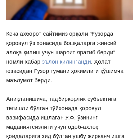
Кеча ахборот сайтимиз орқали "Ғузорда
қоровул ўз хонасида бошқаларга жинсий
алоқа қилиш учун шароит яратиб берди"
номли хабар
эълон қилинганди
. Ҳолат
юзасидан Ғузор тумани ҳокимлиги қўшимча
маълумот берди.
Аниқланишича, тадбиркорлик субъектига
тегишли бўлган тўйхонада қоровул
вазифасида ишлаган У.Ф. ўзининг
маданиятсизлиги учун одоб-ахлоқ
қоидаларига зид бўлган ушбу жирканч ишга