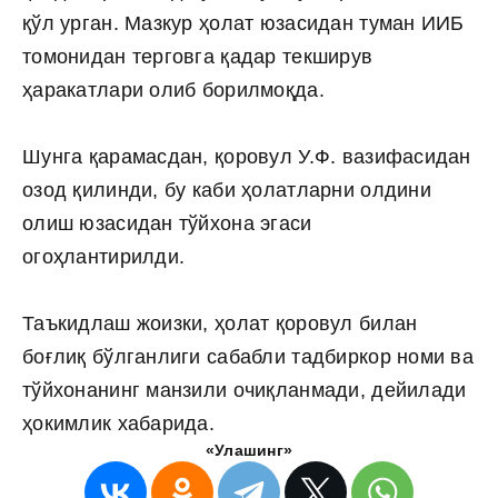
қўл урган. Мазкур ҳолат юзасидан туман ИИБ
томонидан терговга қадар текширув
ҳаракатлари олиб борилмоқда.
Шунга қарамасдан, қоровул У.Ф. вазифасидан
озод қилинди, бу каби ҳолатларни олдини
олиш юзасидан тўйхона эгаси
огоҳлантирилди.
Таъкидлаш жоизки, ҳолат қоровул билан
боғлиқ бўлганлиги сабабли тадбиркор номи ва
тўйхонанинг манзили очиқланмади, дейилади
ҳокимлик хабарида.
«Улашинг»