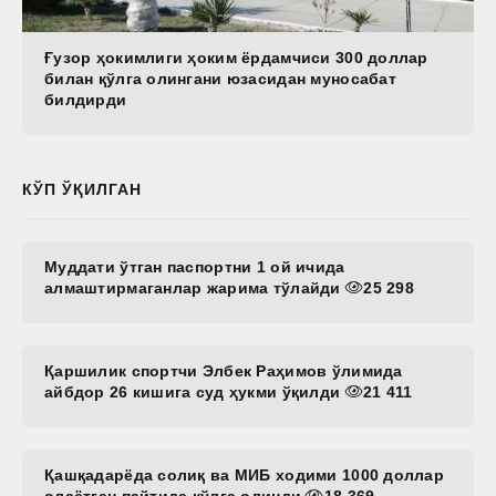
Ғузор ҳокимлиги ҳоким ёрдамчиси 300 доллар
билан қўлга олингани юзасидан муносабат
билдирди
КЎП ЎҚИЛГАН
Муддати ўтган паспортни 1 ой ичида
алмаштирмаганлар жарима тўлайди
25 298
Қаршилик спортчи Элбек Раҳимов ўлимида
айбдор 26 кишига суд ҳукми ўқилди
21 411
Қашқадарёда солиқ ва МИБ ходими 1000 доллар
олаётган пайтида қўлга олинди
18 369