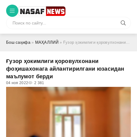
Бош саҳифа
»
МАҲАЛЛИЙ
» Ғузор ҳокимлиги қоровулхонани фоҳишахонага айлантирилгани юзасидан маълумот берди
Ғузор ҳокимлиги қоровулхонани
фоҳишахонага айлантирилгани юзасидан
маълумот берди
04 ноя 2022
2 381