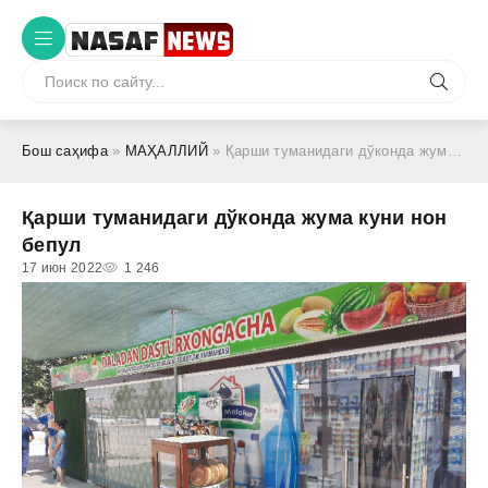
Бош саҳифа
»
МАҲАЛЛИЙ
» Қарши туманидаги дўконда жума куни нон бепул
Қарши туманидаги дўконда жума куни нон
бепул
17 июн 2022
1 246