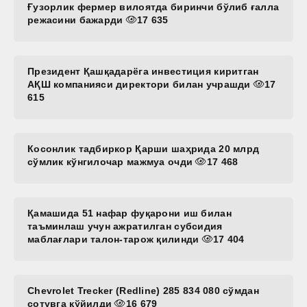
Ғузорлик фермер вилоятда биринчи бўлиб ғалла
режасини бажарди
17 635
Президент Қашқадарёга инвестиция киритган
АҚШ компанияси директори билан учрашди
17
615
Косонлик тадбиркор Қарши шаҳрида 20 млрд
сўмлик кўнгилочар мажмуа очди
17 468
Қамашида 51 нафар фуқарони иш билан
таъминлаш учун ажратилган субсидия
маблағлари талон-тарож қилинди
17 404
Chevrolet Trecker (Redline) 285 834 080 сўмдан
сотувга қўйилди
16 679