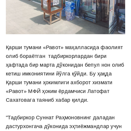
Қарши тумани «Равот» маҳалласида фаолият
олиб бораётган тадбиркорлардан бири
ҳафтада бир марта дўконидан бепул нон олиб
кетиш имкониятини йўлга қўйди. Бу ҳақда
Қарши тумани ҳокимлиги ахборот хизмати
«Равот» МФЙ ҳоким ёрдамчиси Латофат
Сахатовага таяниб хабар қилди.
"Тадбиркор Суннат Раҳмоновнинг даладан
дастурхонгача дўконида эҳтиёжмандлар учун