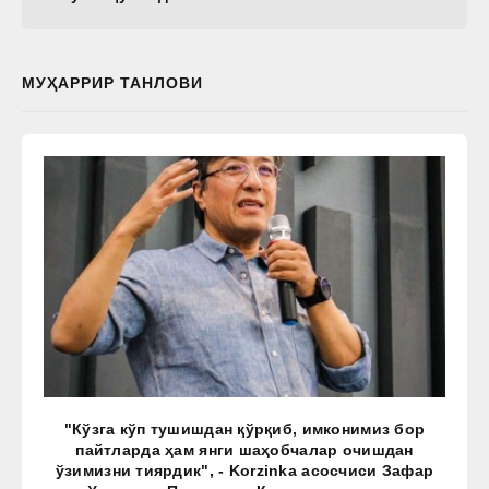
МУҲАРРИР ТАНЛОВИ
"Кўзга кўп тушишдан қўрқиб, имконимиз бор
пайтларда ҳам янги шаҳобчалар очишдан
ўзимизни тиярдик", - Korzinka асосчиси Зафар