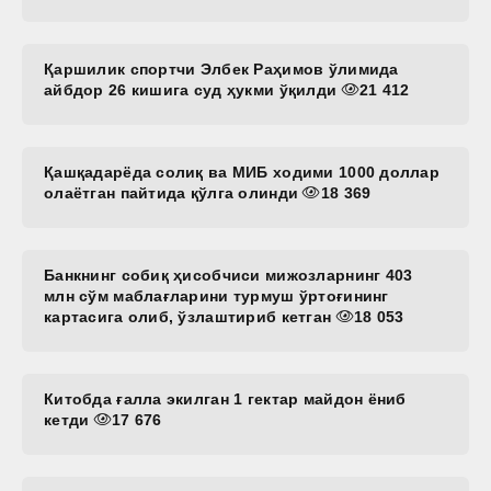
Қаршилик спортчи Элбек Раҳимов ўлимида
айбдор 26 кишига суд ҳукми ўқилди
21 412
Қашқадарёда солиқ ва МИБ ходими 1000 доллар
олаётган пайтида қўлга олинди
18 369
Банкнинг собиқ ҳисобчиси мижозларнинг 403
млн сўм маблағларини турмуш ўртоғининг
картасига олиб, ўзлаштириб кетган
18 053
Китобда ғалла экилган 1 гектар майдон ёниб
кетди
17 676