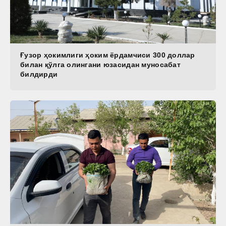
Ғузор ҳокимлиги ҳоким ёрдамчиси 300 доллар
билан қўлга олингани юзасидан муносабат
билдирди