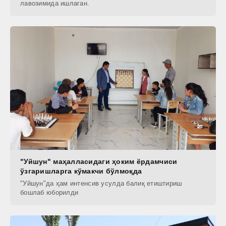
лавозимида ишлаган.
"Уйшун" маҳалласидаги ҳоким ёрдамчиси
ўзгаришларга кўмакчи бўлмоқда
"Уйшун"да ҳам интенсив усулда балиқ етиштириш
бошлаб юборилди