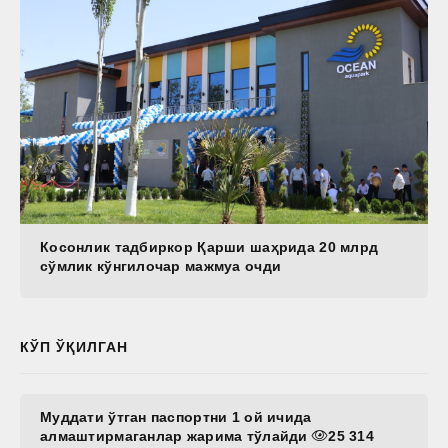
Косонлик тадбиркор Қарши шаҳрида 20 млрд
сўмлик кўнгилочар мажмуа очди
КЎП ЎҚИЛГАН
Муддати ўтган паспортни 1 ой ичида
алмаштирмаганлар жарима тўлайди
25 314