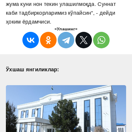
жума куни нон текин улашилмоқда. Суннат
каби тадбиркорларимиз кўпайсин", - дейди
ҳоким ёрдамчиси.
«Улашинг»
Ўхшаш янгиликлар: