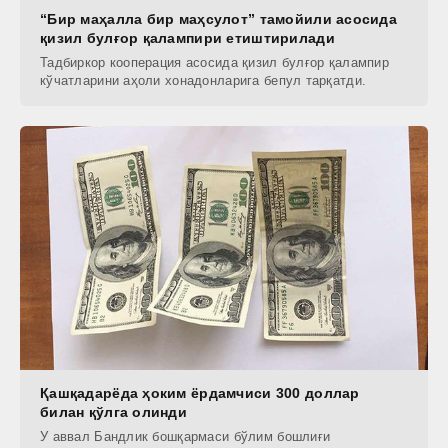
“Бир маҳалла бир маҳсулот” тамойили асосида
қизил булғор қалампири етиштирилади
Тадбиркор кооперация асосида қизил булғор қалампир
кўчатларини аҳоли хонадонларига бепул тарқатди.
Қашқадарёда ҳоким ёрдамчиси 300 доллар
билан қўлга олинди
У аввал Бандлик бошқармаси бўлим бошлиғи