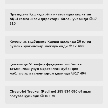
Президент Қашқадарёга инвестиция киритган
АҚШ компанияси директори билан учрашди
17
615
Косонлик тадбиркор Қарши шаҳрида 20 млрд
сўмлик кўнгилочар мажмуа очди
17 468
Қамашида 51 нафар фуқарони иш билан
таъминлаш учун ажратилган субсидия
маблағлари талон-тарож қилинди
17 404
Chevrolet Trecker (Redline) 285 834 080 сўмдан
сотувга қўйилди
16 679