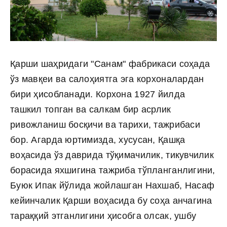
Қарши шаҳридаги "Санам" фабрикаси соҳада
ўз мавқеи ва салоҳиятга эга корхоналардан
бири ҳисобланади. Корхона 1927 йилда
ташкил топган ва салкам бир асрлик
ривожланиш босқичи ва тарихи, тажрибаси
бор. Агарда юртимизда, хусусан, Қашқа
воҳасида ўз даврида тўқимачилик, тикувчилик
борасида яхшигина тажриба тўпланганлигини,
Буюк Ипак йўлида жойлашган Нахшаб, Насаф
кейинчалик Қарши воҳасида бу соҳа анчагина
тараққий этганлигини ҳисобга олсак, ушбу