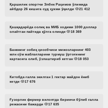
Қаршилик спортчи Элбек Раҳимов ўлимида
айбдор 26 кишига суд ҳукми ўқилди
21 412
Қашқадарёда солиқ ва МИБ ходими 1000 доллар
олаётган пайтида қўлга олинди
18 369
Банкнинг собиқ ҳисобчиси мижозларнинг 403
млн сўм маблағларини турмуш ўртоғининг
картасига олиб, ўзлаштириб кетган
18 053
Китобда ғалла экилган 1 гектар майдон ёниб
кетди
17 676
Ғузорлик фермер вилоятда биринчи бўлиб ғалла
режасини бажарди
17 635