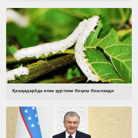
Қашқадарёда ипак қуртини боқиш бошланди