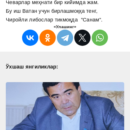
Чеварлар меҳнати бир кийимда жам.
Бу иш Ватан учун бирлашмоққа тенг,
Чиройли либослар тикмоқда ''Санам".
«Улашинг»
Ўхшаш янгиликлар: