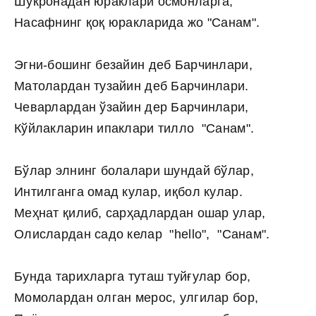
Шукронадан юраклари осмонларга,
Насафнинг қоқ юракларида жо "Санам".
Эгни-бошинг безайин деб Барчинлари,
Матолардан тузайин деб Барчинлари.
Чеварлардан ўзайин дер Барчинлари,
Кўйлакларин ипаклари тилло "Санам".
Бўлар элнинг болалари шундай бўлар,
Интилганга омад кулар, иқбол кулар.
Меҳнат қилиб, сарҳадлардан ошар улар,
Олислардан садо келар "hello", "Санам".
Бунда тарихларга туташ туйғулар бор,
Момолардан олган мерос, улгилар бор,