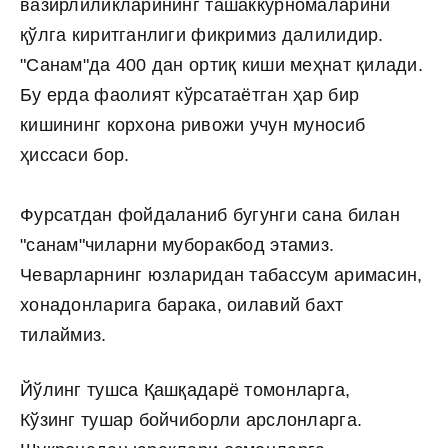
вазирлиликларининг ташаккурномаларини
қўлга киритганлиги фикримиз далилидир.
"Санам"да 400 дан ортиқ киши меҳнат қилади.
Бу ерда фаолият кўрсатаётган ҳар бир
кишининг корхона ривожи учун муносиб
ҳиссаси бор.
Фурсатдан фойдаланиб бугунги сана билан
"санам"чиларни муборакбод этамиз.
Чеварларнинг юзларидан табассум аримасин,
хонадонларига барака, оилавий бахт
тилаймиз.
Йўлинг тушса Қашқадарё томонларга,
Кўзинг тушар бойчиборли арслонларга.