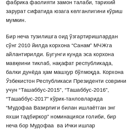
фабрика фаолияти замон талаби, тарихий
зарурат сифатида юзага келганлигини кўриш
мумкин.
Бир неча тузилишга оид ўзгартиришлардан
сўнг 2010 йилда корхона “Санам” МЧЖга
айлантирилди. Бугунги кунда эса корхона
мавқеини тиклаб, нақафат республикада,
балки дунёда ҳам машҳур бўлмоқда. Корхона
Ўзбекистон Республикаси Президенти соврини
учун “Ташаббус-2015”, “Ташаббус-2016”,
“Ташаббус-2017” кўрик-танловларида
“Мудофаа Вазирлиги билан ишлаётган энг
яхши тадбиркор” номинацияси ғолиби, бир
неча бор Мудофаа ва Ички ишлар