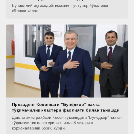
Бу миллий иқтисодиётимизнинг устувор йўналиши
бўлиши керак.
Президент Косондаги “Бунёдкор” пахта-
тўқимачилик кластери фаолияти билан танишди
Давлатимиз раҳбари Косон туманидаги “Бунёдкор” пахта-
тўқимачилик кластерининг ишлаб чиқариш
корхоналарини бориб кўрди.