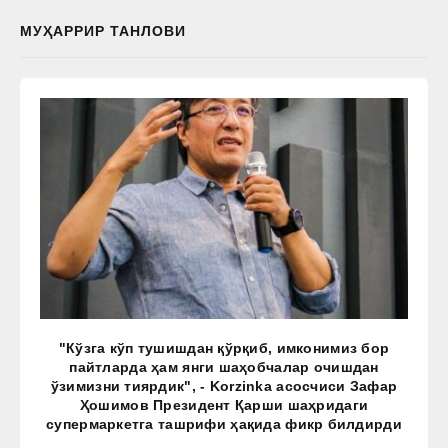
МУҲАРРИР ТАНЛОВИ
"Кўзга кўп тушишдан қўрқиб, имконимиз бор
пайтларда ҳам янги шаҳобчалар очишдан
ўзимизни тиярдик", - Korzinka асосчиси Зафар
Ҳошимов Президент Қарши шаҳридаги
супермаркетга ташрифи ҳақида фикр билдирди