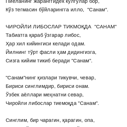
Пиёланинг жаранггидек кулгулар бор,
Кўз тегмасин бўйларингга илло, "Санам".
ЧИРОЙЛИ ЛИБОСЛАР ТИКМОҚДА "САНАМ"
Табиатга қараб ўзгарар либос,
Ҳар хил кийингиси келади одам.
Йилнинг тўрт фасли ҳам дидингизга,
Сизга кийим тикиб беради "Санам".
"Санам"нинг қизлари тикувчи, чевар,
Бириси синглимдир, бириси онам.
Ўзбек аёллари меҳнатни севар,
Чиройли либослар тиемоқда "Санам".
Синглим, бир чарагин, қарагин, опа,