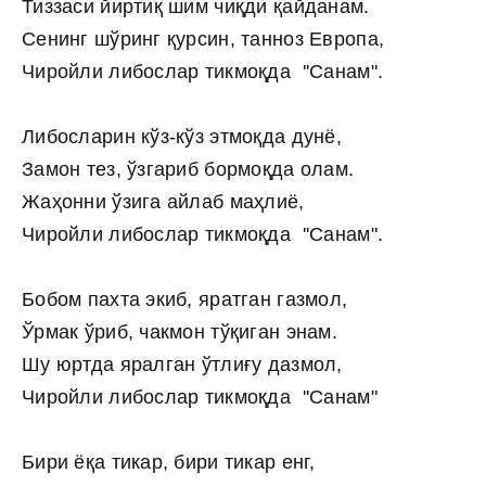
Тиззаси йиртиқ шим чиқди қайданам.
Сенинг шўринг қурсин, танноз Европа,
Чиройли либослар тикмоқда ''Санам".
Либосларин кўз-кўз этмоқда дунё,
Замон тез, ўзгариб бормоқда олам.
Жаҳонни ўзига айлаб маҳлиё,
Чиройли либослар тикмоқда ''Санам".
Бобом пахта экиб, яратган газмол,
Ўрмак ўриб, чакмон тўқиган энам.
Шу юртда яралган ўтлиғу дазмол,
Чиройли либослар тикмоқда ''Санам"
Бири ёқа тикар, бири тикар енг,