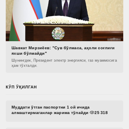
Шавкат Мирзиёев: "Сув бўлмаса, аҳоли соғлиғи
яхши бўлмайди"
Шунингдек, Президент электр энергияси, газ муаммосига
ҳам тўхталди.
КЎП ЎҚИЛГАН
Муддати ўтган паспортни 1 ой ичида
алмаштирмаганлар жарима тўлайди
25 318