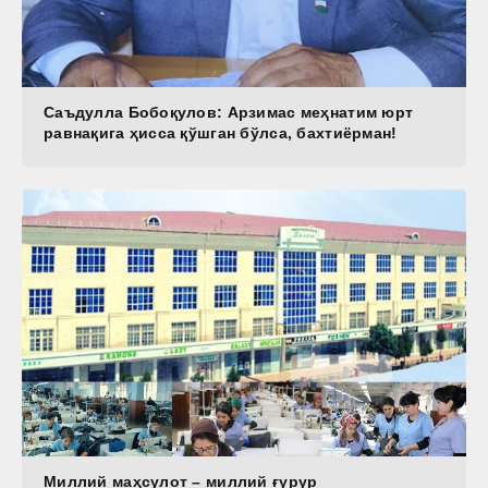
Саъдулла Бобоқулов: Арзимас меҳнатим юрт
равнақига ҳисса қўшган бўлса, бахтиёрман!
Миллий маҳсулот – миллий ғурур