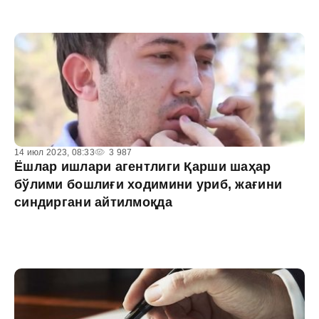
14 июл 2023, 08:33
3 987
Ёшлар ишлари агентлиги Қарши шаҳар
бўлими бошлиғи ходимини уриб, жағини
синдиргани айтилмоқда