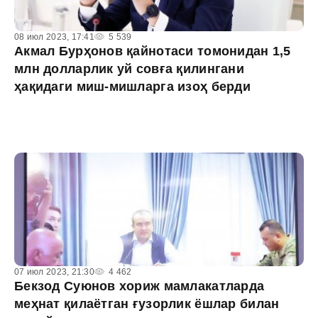
08 июл 2023, 17:41
5 539
Акмал Бурҳонов қайнотаси томонидан 1,5
млн долларлик уй совға қилингани
ҳақидаги миш-мишларга изоҳ берди
07 июл 2023, 21:30
4 462
Бекзод Суюнов хориж мамлакатларда
меҳнат қилаётган ғузорлик ёшлар билан