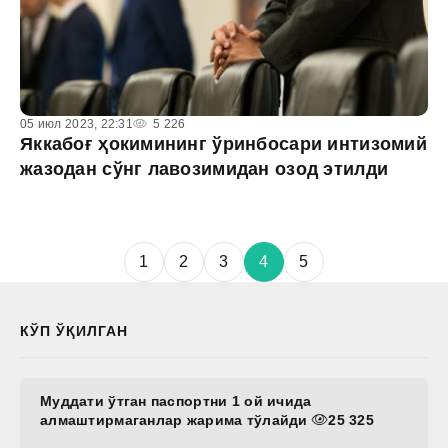
05 июл 2023, 22:31
5 226
Яккабоғ ҳокимининг ўринбосари интизомий
жазодан сўнг лавозимидан озод этилди
1
2
3
4
5
КЎП ЎҚИЛГАН
Муддати ўтган паспортни 1 ой ичида
алмаштирмаганлар жарима тўлайди
25 325