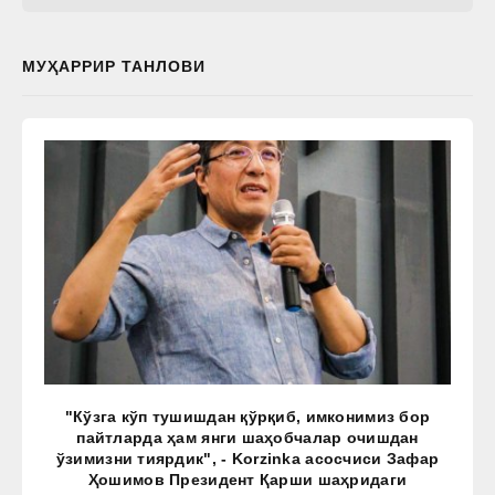
МУҲАРРИР ТАНЛОВИ
"Кўзга кўп тушишдан қўрқиб, имконимиз бор
пайтларда ҳам янги шаҳобчалар очишдан
ўзимизни тиярдик", - Korzinka асосчиси Зафар
Ҳошимов Президент Қарши шаҳридаги