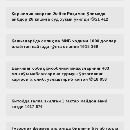
Қаршилик спортчи Элбек Раҳимов ўлимида
айбдор 26 кишига суд ҳукми ўқилди
21 412
Қашқадарёда солиқ ва МИБ ходими 1000 доллар
олаётган пайтида қўлга олинди
18 369
Банкнинг собиқ ҳисобчиси мижозларнинг 403
млн сўм маблағларини турмуш ўртоғининг
картасига олиб, ўзлаштириб кетган
18 053
Китобда ғалла экилган 1 гектар майдон ёниб
кетди
17 676
Ғузорлик фермер вилоятда биринчи бўлиб ғалла