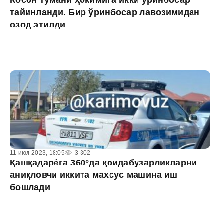
Косон тумани ҳокимига икки ўринбосар
тайинланди. Бир ўринбосар лавозимидан
озод этилди
11 июл 2023, 18:05
3 302
Қашқадарёга 360°да қоидабузарликларни
аниқловчи иккита махсус машина иш
бошлади