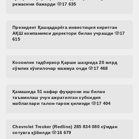
режасини бажарди
17 635
Президент Қашқадарёга инвестиция киритган
АҚШ компанияси директори билан учрашди
17
615
Косонлик тадбиркор Қарши шаҳрида 20 млрд
сўмлик кўнгилочар мажмуа очди
17 468
Қамашида 51 нафар фуқарони иш билан
таъминлаш учун ажратилган субсидия
маблағлари талон-тарож қилинди
17 404
Chevrolet Trecker (Redline) 285 834 080 сўмдан
сотувга қўйилди
16 679