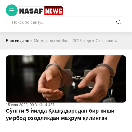
Бош саҳифа
» Материалы за Июль 2023 года » Страница 4
15 июл 2023, 09:31
4 437
Сўнгги 5 йилда Қашқадарёдан бир киши
умрбод озодликдан маҳрум қилинган