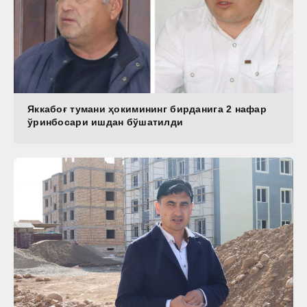
Яккабоғ тумани ҳокимининг бирданига 2 нафар
ўринбосари ишдан бўшатилди