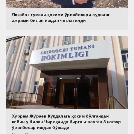
Яккабоғ тумани ҳокими ўринбосари суднинг
ажрими билан ишдан четлатилди
Хуррам Жўраев Кўкдалага ҳоким бўлгандан
кейин у билан Чироқчида бирга ишлаган 3 нафар
ўринбосар ишдан бўшади