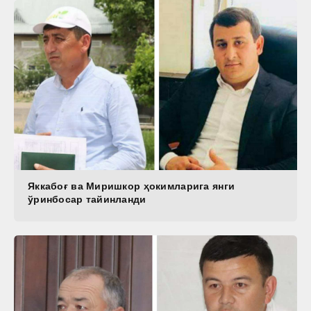
Яккабоғ ва Миришкор ҳокимларига янги
ўринбосар тайинланди