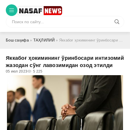
Бош саҳифа
»
ТАҲЛИЛИЙ
» Яккабоғ ҳокимининг ўринбосари интизомий жазодан сўнг лавозимидан озод этилди
Яккабоғ ҳокимининг ўринбосари интизомий
жазодан сўнг лавозимидан озод этилди
05 июл 2023
5 225