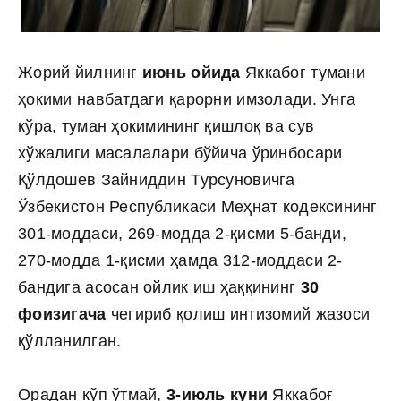
Жорий йилнинг
июнь ойида
Яккабоғ тумани
ҳокими навбатдаги қарорни имзолади. Унга
кўра, туман ҳокимининг қишлоқ ва сув
хўжалиги масалалари бўйича ўринбосари
Қўлдошев Зайниддин Турсуновичга
Ўзбекистон Республикаси Меҳнат кодексининг
301-моддаси, 269-модда 2-қисми 5-банди,
270-модда 1-қисми ҳамда 312-моддаси 2-
бандига асосан ойлик иш ҳаққининг
30
фоизигача
чегириб қолиш интизомий жазоси
қўлланилган.
Орадан кўп ўтмай,
3-июль куни
Яккабоғ