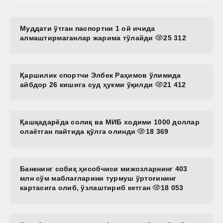
Муддати ўтган паспортни 1 ой ичида
алмаштирмаганлар жарима тўлайди
25 312
Қаршилик спортчи Элбек Раҳимов ўлимида
айбдор 26 кишига суд ҳукми ўқилди
21 412
Қашқадарёда солиқ ва МИБ ходими 1000 доллар
олаётган пайтида қўлга олинди
18 369
Банкнинг собиқ ҳисобчиси мижозларнинг 403
млн сўм маблағларини турмуш ўртоғининг
картасига олиб, ўзлаштириб кетган
18 053