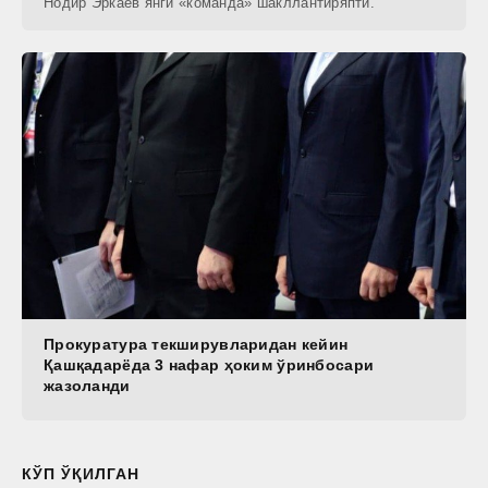
Нодир Эркаев янги «команда» шакллантиряпти.
Прокуратура текширувларидан кейин
Қашқадарёда 3 нафар ҳоким ўринбосари
жазоланди
КЎП ЎҚИЛГАН