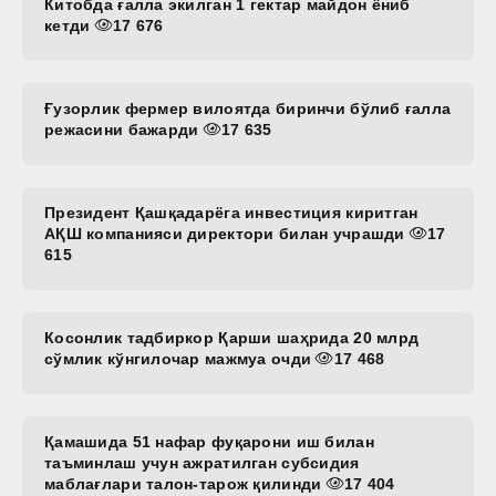
Китобда ғалла экилган 1 гектар майдон ёниб
кетди
17 676
Ғузорлик фермер вилоятда биринчи бўлиб ғалла
режасини бажарди
17 635
Президент Қашқадарёга инвестиция киритган
АҚШ компанияси директори билан учрашди
17
615
Косонлик тадбиркор Қарши шаҳрида 20 млрд
сўмлик кўнгилочар мажмуа очди
17 468
Қамашида 51 нафар фуқарони иш билан
таъминлаш учун ажратилган субсидия
маблағлари талон-тарож қилинди
17 404