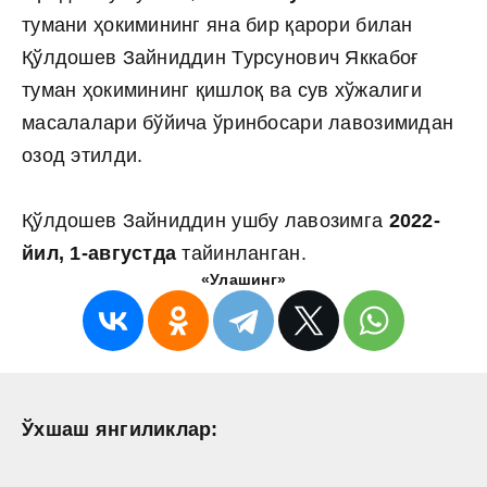
тумани ҳокимининг яна бир қарори билан
Қўлдошев Зайниддин Турсунович Яккабоғ
туман ҳокимининг қишлоқ ва сув хўжалиги
масалалари бўйича ўринбосари лавозимидан
озод этилди.
Қўлдошев Зайниддин ушбу лавозимга
2022-
йил, 1-августда
тайинланган.
«Улашинг»
Ўхшаш янгиликлар: