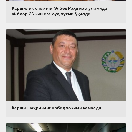
Қаршилик спортчи Элбек Раҳимов ўлимида
айбдор 26 кишига суд ҳукми ўқилди
Қарши шаҳрининг собиқ ҳокими қамалди