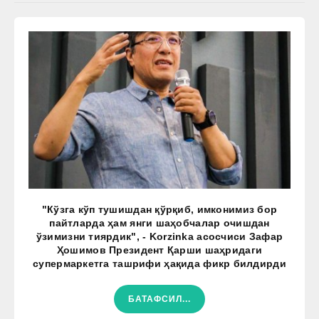
"Кўзга кўп тушишдан қўрқиб, имконимиз бор
пайтларда ҳам янги шаҳобчалар очишдан
ўзимизни тиярдик", - Korzinka асосчиси Зафар
Ҳошимов Президент Қарши шаҳридаги
супермаркетга ташрифи ҳақида фикр билдирди
БАТАФСИЛ...