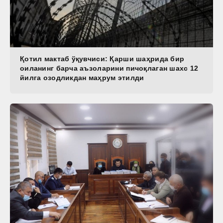
Қотил мактаб ўқувчиси: Қарши шаҳрида бир
оиланинг барча аъзоларини пичоқлаган шахс 12
йилга озодликдан маҳрум этилди