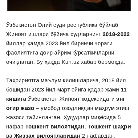
Ўзбекистон Олий суди республика бўйлаб
Жиноят ишлари бўйича судларнинг
2018-2022
йиллар ҳамда 2023 йил биринчи чораги
фаолиятига доир айрим кўрсаткичларни
очиқлаган. Бу ҳақда Kun.uz хабар бермоқда.
Таҳририятга маълум қилишларича, 2018 йил
бошидан 2023 йил март ойига қадар жами
11
кишига
Ўзбекистон Жиноят кодексидаги
энг
оғир жазо
– умрбод озодликдан маҳрум этиш
жазоси тайинланган. Ҳудудлар миқёсида 5
нафар
Тошкент вилоятидан
,
Тошкент шаҳри
ва
Жиззах вилоятларидан
2 нафардан,