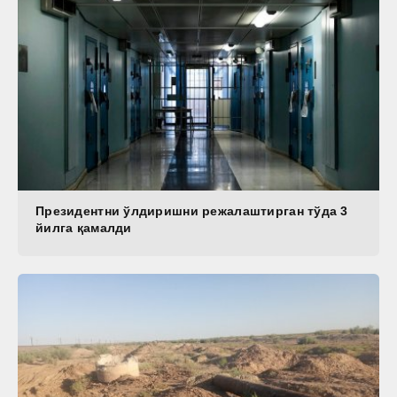
Президентни ўлдиришни режалаштирган тўда 3
йилга қамалди