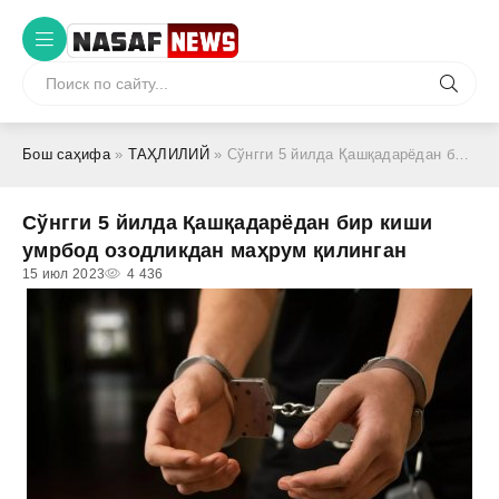
Бош саҳифа
»
ТАҲЛИЛИЙ
» Сўнгги 5 йилда Қашқадарёдан бир киши умрбод озодликдан маҳрум қилинган
Сўнгги 5 йилда Қашқадарёдан бир киши
умрбод озодликдан маҳрум қилинган
15 июл 2023
4 436