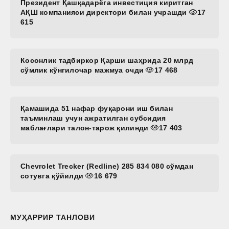
Президент Қашқадарёга инвестиция киритган
АҚШ компанияси директори билан учрашди
17
615
Косонлик тадбиркор Қарши шаҳрида 20 млрд
сўмлик кўнгилочар мажмуа очди
17 468
Қамашида 51 нафар фуқарони иш билан
таъминлаш учун ажратилган субсидия
маблағлари талон-тарож қилинди
17 403
Chevrolet Trecker (Redline) 285 834 080 сўмдан
сотувга қўйилди
16 679
МУҲАРРИР ТАНЛОВИ