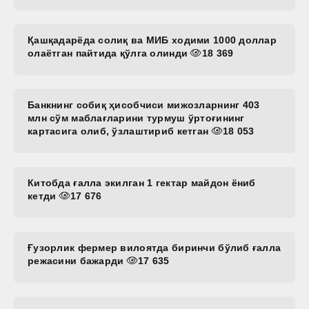
Қашқадарёда солиқ ва МИБ ходими 1000 доллар
олаётган пайтида қўлга олинди
18 369
Банкнинг собиқ ҳисобчиси мижозларнинг 403
млн сўм маблағларини турмуш ўртоғининг
картасига олиб, ўзлаштириб кетган
18 053
Китобда ғалла экилган 1 гектар майдон ёниб
кетди
17 676
Ғузорлик фермер вилоятда биринчи бўлиб ғалла
режасини бажарди
17 635