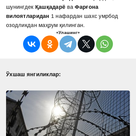
шунингдек
Қашқадарё
ва
Фарғона
вилоятларидан
1 нафардан шахс умрбод
озодликдан маҳрум қилинган.
«Улашинг»
Ўхшаш янгиликлар: