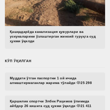
Қашқадарёда канализация қувурлари ва
ускуналарини ўзлаштирган жиноий гуруҳга суд
ҳукми ўқилди
КЎП ЎҚИЛГАН
Муддати ўтган паспортни 1 ой ичида
алмаштирмаганлар жарима тўлайди
25 298
Қаршилик спортчи Элбек Раҳимов ўлимида
айбдор 26 кишига суд ҳукми ўқилди
21 411