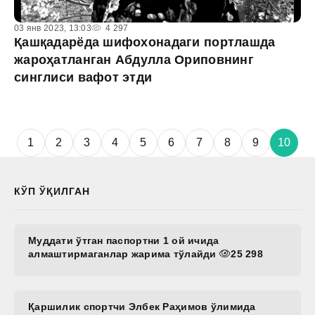
03 янв 2023, 13:03
4 297
Қашқадарёда шифохонадаги портлашда
жароҳатланган Абдулла Ориповнинг
синглиси вафот этди
1
2
3
4
5
6
7
8
9
10
КЎП ЎҚИЛГАН
Муддати ўтган паспортни 1 ой ичида
алмаштирмаганлар жарима тўлайди
25 298
Қаршилик спортчи Элбек Раҳимов ўлимида