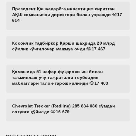
Президент Қашқадарёга инвестиция киритган
АҚШ компанияси директори билан учрашди
17
614
Косонлик тадбиркор Қарши шаҳрида 20 млрд
сўмлик кўнгилочар мажмуа очди
17 467
Қамашида 51 нафар фуқарони иш билан
таъминлаш учун ажратилган субсидия
маблағлари талон-тарож қилинди
17 403
Chevrolet Trecker (Redline) 285 834 080 сўмдан
сотувга қўйилди
16 679