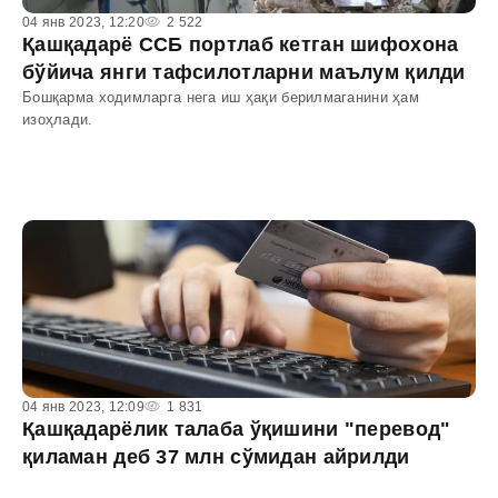
04 янв 2023, 12:20
2 522
Қашқадарё ССБ портлаб кетган шифохона
бўйича янги тафсилотларни маълум қилди
Бошқарма ходимларга нега иш ҳақи берилмаганини ҳам
изоҳлади.
04 янв 2023, 12:09
1 831
Қашқадарёлик талаба ўқишини "перевод"
қиламан деб 37 млн сўмидан айрилди