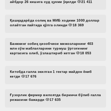
айбдор 26 кишига суд ҳукми ўқилди
21 411
Қашқадарёда солиқ ва МИБ ходими 1000 доллар
олаётган пайтида қўлга олинди
18 369
Банкнинг собиқ ҳисобчиси мижозларнинг 403
млн сўм маблағларини турмуш ўртоғининг
картасига олиб, ўзлаштириб кетган
18 053
Китобда ғалла экилган 1 гектар майдон ёниб
кетди
17 676
Ғузорлик фермер вилоятда биринчи бўлиб ғалла
режасини бажарди
17 635