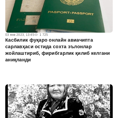
03 янв 2023, 13:45
1 725
Касбилик фуқаро онлайн авиачипта
сарлавҳаси остида сохта эълонлар
жойлаштириб, фирибгарлик қилиб келгани
аниқланди