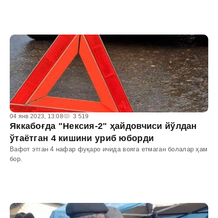
04 янв 2023, 13:08
3 519
Яккабоғда "Некcия-2" ҳайдовчиси йўлдан
ўтаётган 4 кишини уриб юборди
Вафот этган 4 нафар фуқаро ичида вояга етмаган болалар ҳам
бор.