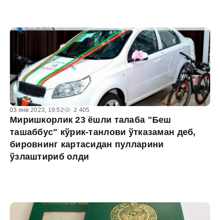
03 янв 2023, 19:52
2 405
Миришкорлик 23 ёшли талаба "Беш
ташаббус" кўрик-танлови ўтказаман деб,
бировнинг картасидан пулларини
ўзлаштириб олди