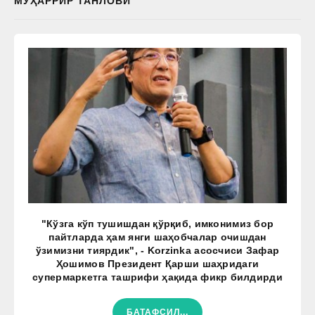
МУҲАРРИР ТАНЛОВИ
"Кўзга кўп тушишдан қўрқиб, имконимиз бор
пайтларда ҳам янги шаҳобчалар очишдан
ўзимизни тиярдик", - Korzinka асосчиси Зафар
Ҳошимов Президент Қарши шаҳридаги
супермаркетга ташрифи ҳақида фикр билдирди
БАТАФСИЛ...