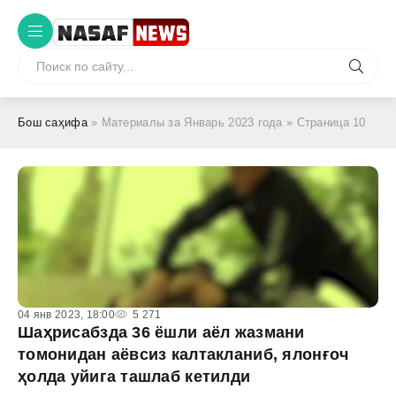
Бош саҳифа
» Материалы за Январь 2023 года » Страница 10
04 янв 2023, 18:00
5 271
Шаҳрисабзда 36 ёшли аёл жазмани
томонидан аёвсиз калтакланиб, ялонғоч
ҳолда уйига ташлаб кетилди