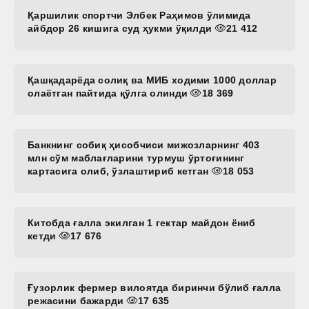
Қаршилик спортчи Элбек Раҳимов ўлимида
айбдор 26 кишига суд ҳукми ўқилди
21 412
Қашқадарёда солиқ ва МИБ ходими 1000 доллар
олаётган пайтида қўлга олинди
18 369
Банкнинг собиқ ҳисобчиси мижозларнинг 403
млн сўм маблағларини турмуш ўртоғининг
картасига олиб, ўзлаштириб кетган
18 053
Китобда ғалла экилган 1 гектар майдон ёниб
кетди
17 676
Ғузорлик фермер вилоятда биринчи бўлиб ғалла
режасини бажарди
17 635