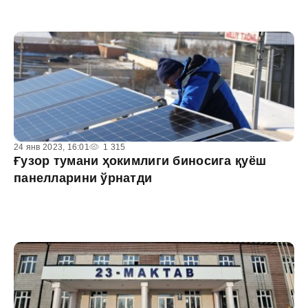
24 янв 2023, 16:01
1 315
Ғузор тумани ҳокимлиги биносига қуёш
панелларини ўрнатди