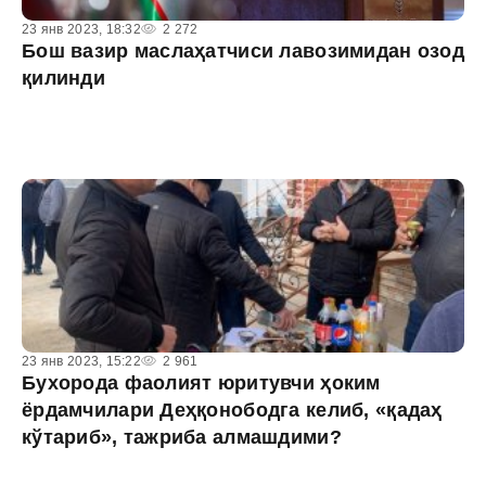
23 янв 2023, 18:32
2 272
Бош вазир маслаҳатчиси лавозимидан озод
қилинди
23 янв 2023, 15:22
2 961
Бухорода фаолият юритувчи ҳоким
ёрдамчилари Деҳқонободга келиб, «қадаҳ
кўтариб», тажриба алмашдими?