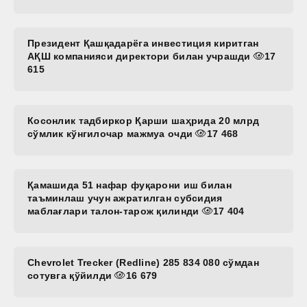
Президент Қашқадарёга инвестиция киритган
АҚШ компанияси директори билан учрашди
17
615
Косонлик тадбиркор Қарши шаҳрида 20 млрд
сўмлик кўнгилочар мажмуа очди
17 468
Қамашида 51 нафар фуқарони иш билан
таъминлаш учун ажратилган субсидия
маблағлари талон-тарож қилинди
17 404
Chevrolet Trecker (Redline) 285 834 080 сўмдан
сотувга қўйилди
16 679