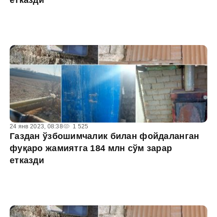
етказди
24 янв 2023, 08:38
1 525
Газдан ўзбошимчалик билан фойдаланган
фуқаро жамиятга 184 млн сўм зарар
етказди