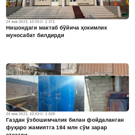
24 янв 2023, 10:35
2 371
Нишондаги мактаб бўйича ҳокимлик
муносабат билдирди
24 янв 2023, 10:32
1 029
Газдан ўзбошимчалик билан фойдаланган
фуқаро жамиятга 184 млн сўм зарар