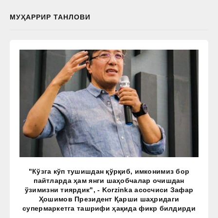
МУҲАРРИР ТАНЛОВИ
"Кўзга кўп тушишдан қўрқиб, имконимиз бор
пайтларда ҳам янги шаҳобчалар очишдан
ўзимизни тиярдик", - Korzinka асосчиси Зафар
Ҳошимов Президент Қарши шаҳридаги
супермаркетга ташрифи ҳақида фикр билдирди