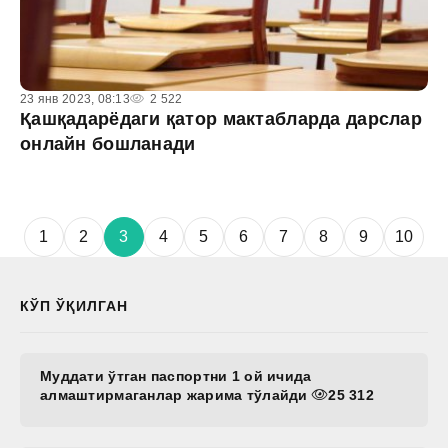
23 янв 2023, 08:13
2 522
Қашқадарёдаги қатор мактабларда дарслар
онлайн бошланади
1
2
3
4
5
6
7
8
9
10
КЎП ЎҚИЛГАН
Муддати ўтган паспортни 1 ой ичида
алмаштирмаганлар жарима тўлайди
25 312