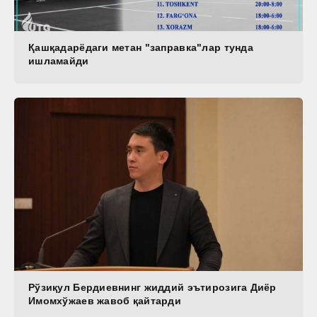
Қашқадарёдаги метан "заправка"лар тунда
ишламайди
Рўзиқул Бердиевнинг жиддий эътирозига Диёр
Имомхўжаев жавоб қайтарди