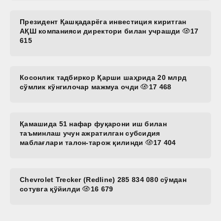
Президент Қашқадарёга инвестиция киритган
АҚШ компанияси директори билан учрашди
17
615
Косонлик тадбиркор Қарши шаҳрида 20 млрд
сўмлик кўнгилочар мажмуа очди
17 468
Қамашида 51 нафар фуқарони иш билан
таъминлаш учун ажратилган субсидия
маблағлари талон-тарож қилинди
17 404
Chevrolet Trecker (Redline) 285 834 080 сўмдан
сотувга қўйилди
16 679