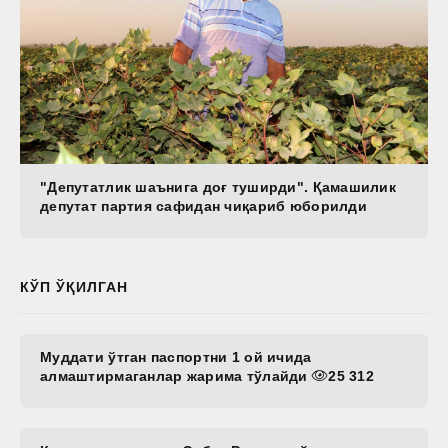
"Депутатлик шаънига доғ туширди". Қамашилик
депутат партия сафидан чиқариб юборилди
КЎП ЎҚИЛГАН
Муддати ўтган паспортни 1 ой ичида
алмаштирмаганлар жарима тўлайди
25 312