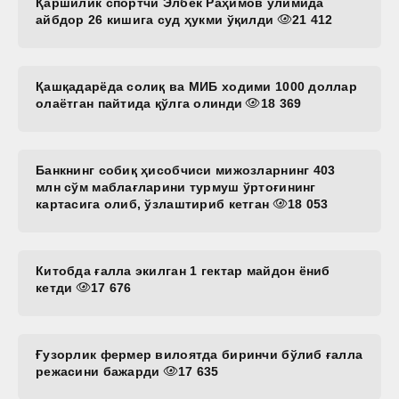
Қаршилик спортчи Элбек Раҳимов ўлимида
айбдор 26 кишига суд ҳукми ўқилди
21 412
Қашқадарёда солиқ ва МИБ ходими 1000 доллар
олаётган пайтида қўлга олинди
18 369
Банкнинг собиқ ҳисобчиси мижозларнинг 403
млн сўм маблағларини турмуш ўртоғининг
картасига олиб, ўзлаштириб кетган
18 053
Китобда ғалла экилган 1 гектар майдон ёниб
кетди
17 676
Ғузорлик фермер вилоятда биринчи бўлиб ғалла
режасини бажарди
17 635