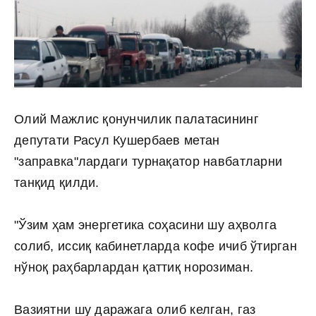
Олий Мажлис қонунчилик палатасининг
депутати Расул Кушербаев метан
"заправка"лардаги турнақатор навбатларни
танқид қилди.
"Ўзим ҳам энергетика соҳасини шу аҳволга
солиб, иссиқ кабинетларда кофе ичиб ўтирган
нўноқ раҳбарлардан қаттиқ норозиман.
Вазиятни шу даражага олиб келган, газ