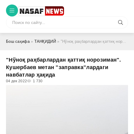
Бош саҳифа
»
ТАНҚИДИЙ
» "Нўноқ раҳбарлардан қаттиқ норозиман". Кушербаев метан "заправка"лардаги навбатлар ҳақида
"Нўноқ раҳбарлардан қаттиқ норозиман".
Кушербаев метан "заправка"лардаги
навбатлар ҳақида
04 дек 2022
1 730