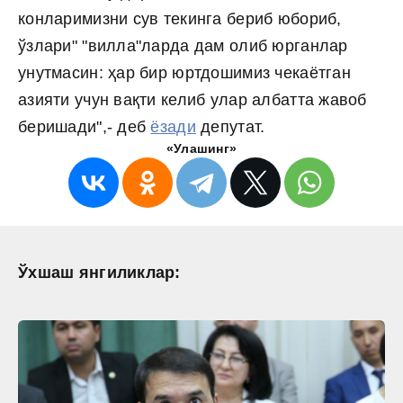
конларимизни сув текинга бериб юбориб,
ўзлари" "вилла"ларда дам олиб юрганлар
унутмасин: ҳар бир юртдошимиз чекаётган
азияти учун вақти келиб улар албатта жавоб
беришади",- деб
ёзади
депутат.
«Улашинг»
Ўхшаш янгиликлар: