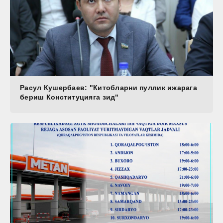
Расул Кушербаев: "Китобларни пуллик ижарага
бериш Конституцияга зид"