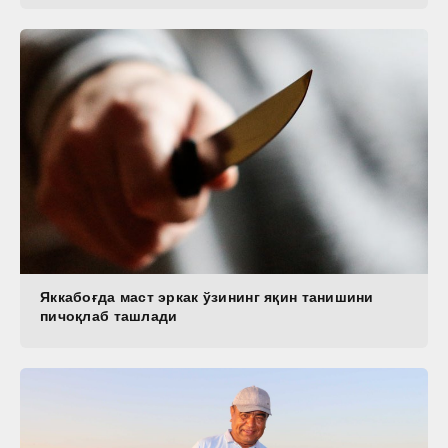
Яккабоғда маст эркак ўзининг яқин танишини
пичоқлаб ташлади