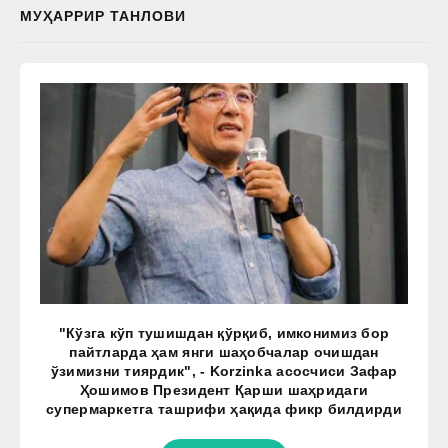
МУҲАРРИР ТАНЛОВИ
"Кўзга кўп тушишдан қўрқиб, имконимиз бор
пайтларда ҳам янги шаҳобчалар очишдан
ўзимизни тиярдик", - Korzinka асосчиси Зафар
Ҳошимов Президент Қарши шаҳридаги
супермаркетга ташрифи ҳақида фикр билдирди