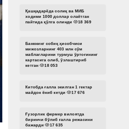
Қашқадарёда солиқ ва МИБ
ходими 1000 доллар олаётган
пайтида қўлга олинди
18 369
Банкнинг собиқ ҳисобчиси
мижозларнинг 403 млн сўм
маблағларини турмуш ўртоғининг
картасига олиб, ўзлаштириб
кетган
18 053
Китобда ғалла экилган 1 гектар
майдон ёниб кетди
17 676
Ғузорлик фермер вилоятда
биринчи бўлиб ғалла режасини
бажарди
17 635