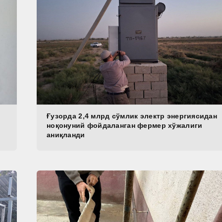
Ғузорда 2,4 млрд сўмлик электр энергиясидан
ноқонуний фойдаланган фермер хўжалиги
аниқланди