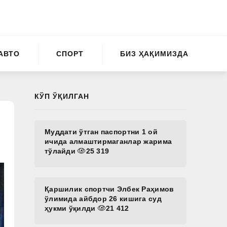
АВТО
СПОРТ
БИЗ ҲАҚИМИЗДА
КЎП ЎҚИЛГАН
Муддати ўтган паспортни 1 ой
ичида алмаштирмаганлар жарима
тўлайди
25 319
Қаршилик спортчи Элбек Раҳимов
ўлимида айбдор 26 кишига суд
ҳукми ўқилди
21 412