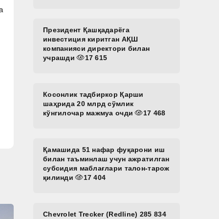
а
Президент Қашқадарёга
инвестиция киритган АҚШ
компанияси директори билан
учрашди
17 615
Косонлик тадбиркор Қарши
шаҳрида 20 млрд сўмлик
кўнгилочар мажмуа очди
17 468
Қамашида 51 нафар фуқарони иш
билан таъминлаш учун ажратилган
субсидия маблағлари талон-тарож
қилинди
17 404
Chevrolet Trecker (Redline) 285 834