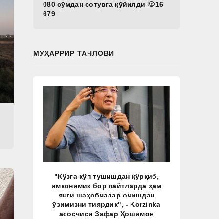
080 сўмдан сотувга қўйилди
16
679
МУҲАРРИР ТАНЛОВИ
"Кўзга кўп тушишдан қўрқиб,
имконимиз бор пайтларда ҳам
янги шаҳобчалар очишдан
ўзимизни тиярдик", - Korzinka
асосчиси Зафар Ҳошимов