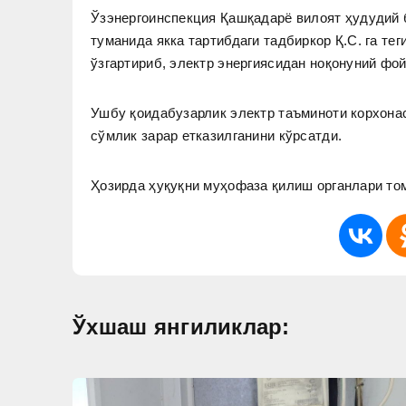
Ўзэнергоинспекция Қашқадарё вилоят ҳудудий 
туманида якка тартибдаги тадбиркор Қ.С. га т
ўзгартириб, электр энергиясидан ноқонуний фо
Ушбу қоидабузарлик электр таъминоти корхонас
сўмлик зарар етказилганини кўрсатди.
Ҳозирда ҳуқуқни муҳофаза қилиш органлари то
Ўхшаш янгиликлар: