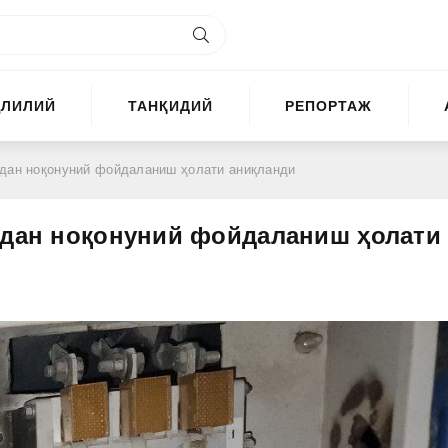
ҲЛИЛИЙ
ТАНҚИДИЙ
РЕПОРТАЖ
идан ноқонуний фойдаланиш ҳолати аниқланди
идан ноқонуний фойдаланиш ҳолати