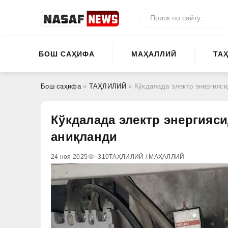
БОШ САҲИФА
МАҲАЛЛИЙ
ТА
Бош саҳифа
»
ТАҲЛИЛИЙ
» Кўкдалада электр энергияс
Кўкдалада электр энергияс
аниқланди
24 ноя 2025
310
ТАҲЛИЛИЙ / МАҲАЛЛИЙ