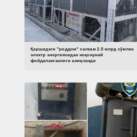
Қаршидаги "роддом" салкам 2.5 млрд сўмлик
электр энергиясидан ноқонуний
фойдаланганлиги аниқланди