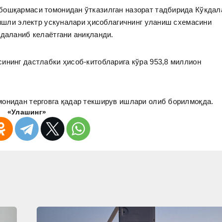
бошқармаси томонидан ўтказилган назорат тадбирида Кўкдал
егишли электр ускуналари ҳисоблагичнинг уланиш схемасини
йдаланиб келаётгани аниқланди.
ининг дастлабки ҳисоб-китобларига кўра 953,8 миллион
монидан терговга қадар текширув ишлари олиб борилмоқда.
«Улашинг»