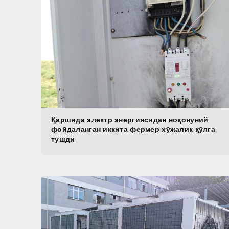
Қаршида электр энергиясидан ноқонуний
фойдаланган иккита фермер хўжалик қўлга
тушди