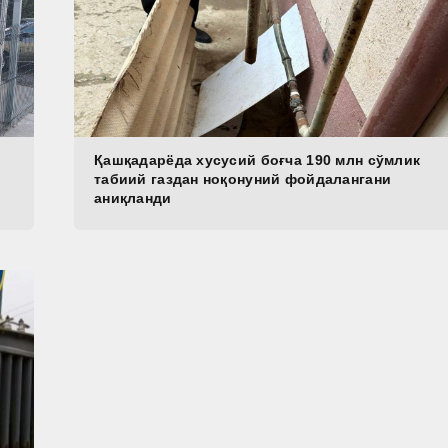
Қашқадарёда хусусий боғча 190 млн сўмлик
табиий газдан ноқонуний фойдалангани
аниқланди