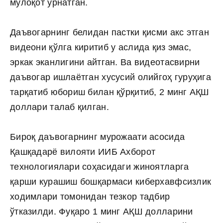
мулоқот ўрнатган.
Даъвогарнинг белидан пастки қисми акс этган
видеони қўлга киритиб у аслида қиз эмас,
эркак эканлигини айтган. Ва видеотасвирни
даъвогар ишлаётган хусусий олийгоҳ гуруҳига
тарқатиб юбориш билан қўрқитиб, 2 минг АҚШ
доллари талаб қилган.
Бироқ даъвогарнинг мурожаати асосида
Қашқадарё вилояти ИИБ Ахборот
технологиялари соҳасидаги жиноятларга
қарши курашиш бошқармаси киберхавфсизлик
ходимлари томонидан тезкор тадбир
ўтказилди. Фуқаро 1 минг АҚШ долларини