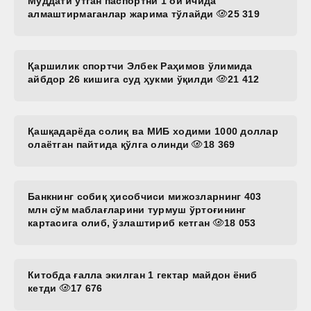
Муддати ўтган паспортни 1 ой ичида
алмаштирмаганлар жарима тўлайди
25 319
Қаршилик спортчи Элбек Раҳимов ўлимида
айбдор 26 кишига суд ҳукми ўқилди
21 412
Қашқадарёда солиқ ва МИБ ходими 1000 доллар
олаётган пайтида қўлга олинди
18 369
Банкнинг собиқ ҳисобчиси мижозларнинг 403
млн сўм маблағларини турмуш ўртоғининг
картасига олиб, ўзлаштириб кетган
18 053
Китобда ғалла экилган 1 гектар майдон ёниб
кетди
17 676