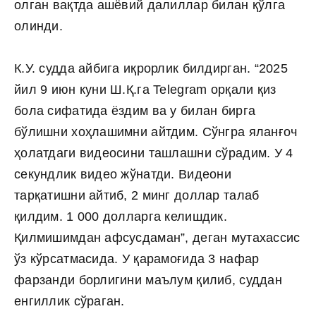
олган вақтда ашёвий далиллар билан қўлга
олинди.
К.У. судда айбига иқрорлик билдирган. “2025
йил 9 июн куни Ш.Қ.га Telegram орқали қиз
бола сифатида ёздим ва у билан бирга
бўлишни хоҳлашимни айтдим. Сўнгра яланғоч
ҳолатдаги видеосини ташлашни сўрадим. У 4
секундлик видео жўнатди. Видеони
тарқатишни айтиб, 2 минг доллар талаб
қилдим. 1 000 долларга келишдик.
Қилмишимдан афсусдаман”, деган мутахассис
ўз кўрсатмасида. У қарамоғида 3 нафар
фарзанди борлигини маълум қилиб, суддан
енгиллик сўраган.