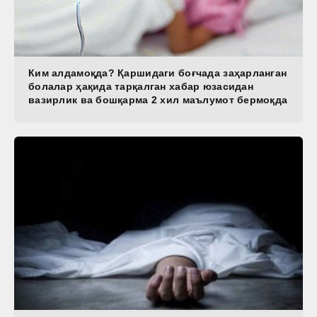
Ким алдамоқда? Қаршидаги боғчада заҳарланган
болалар ҳақида тарқалган хабар юзасидан
вазирлик ва бошқарма 2 хил маълумот бермоқда