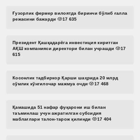
Ғузорлик фермер вилоятда биринчи бўлиб ғалла
режасини бажарди
17 635
Президент Қашқадарёга инвестиция киритган
АҚШ компанияси директори билан учрашди
17
615
Косонлик тадбиркор Қарши шаҳрида 20 млрд
сўмлик кўнгилочар мажмуа очди
17 468
Қамашида 51 нафар фуқарони иш билан
таъминлаш учун ажратилган субсидия
маблағлари талон-тарож қилинди
17 404