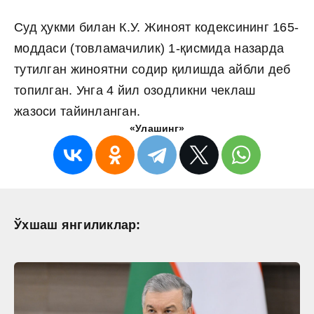
Суд ҳукми билан К.У. Жиноят кодексининг 165-
моддаси (товламачилик) 1-қисмида назарда
тутилган жиноятни содир қилишда айбли деб
топилган. Унга 4 йил озодликни чеклаш
жазоси тайинланган.
«Улашинг»
Ўхшаш янгиликлар: