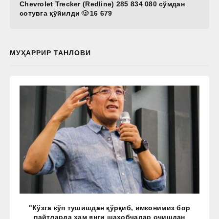
Chevrolet Trecker (Redline) 285 834 080 сўмдан
сотувга қўйилди
16 679
МУҲАРРИР ТАНЛОВИ
"Кўзга кўп тушишдан қўрқиб, имконимиз бор
пайтларда ҳам янги шаҳобчалар очишдан