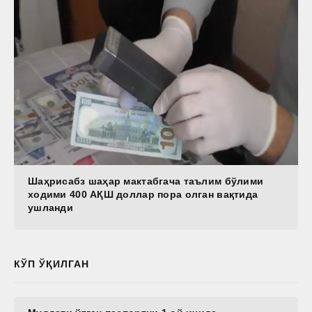
Шаҳрисабз шаҳар мактабгача таълим бўлими
ходими 400 АҚШ доллар пора олган вақтида
ушланди
КЎП ЎҚИЛГАН