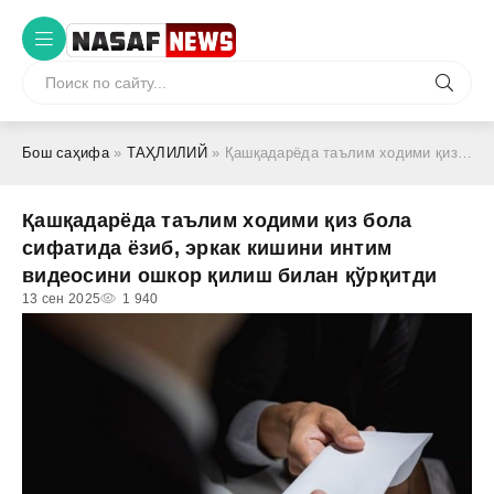
Бош саҳифа
»
ТАҲЛИЛИЙ
» Қашқадарёда таълим ходими қиз бола сифатида ёзиб, эркак кишини интим видеосини ошкор қилиш билан қўрқитди
Қашқадарёда таълим ходими қиз бола
сифатида ёзиб, эркак кишини интим
видеосини ошкор қилиш билан қўрқитди
13 сен 2025
1 940