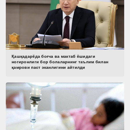
Қашқадарёда боғча ва мактаб ёшидаги
ногиронлиги бор болаларнинг таълим билан
қамрови паст эканлигини айтилди