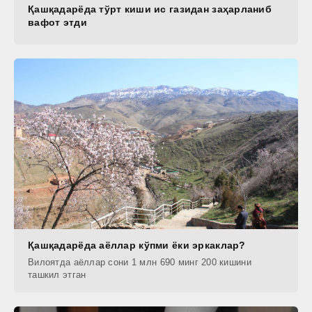
Қашқадарёда тўрт киши ис газидан заҳарланиб
вафот этди
Қашқадарёда аёллар кўпми ёки эркаклар?
Вилоятда аёллар сони 1 млн 690 минг 200 кишини
ташкил этган