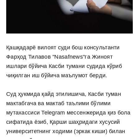
Қашқадарё вилоят суди бош консультанти
Фарҳод Тилавов "Nasafnews"га Жиноят
ишлари бўйича Касби тумани судида кўриб
чиқилган иш бўйича маълумот берди.
Суд ҳукмида қайд этилишича, Касби туман
мактабгача ва мактаб таълими бўлими
мутахассиси Telegram мессенжерида қиз бола
сифатида ёзиб, Қарши шаҳридаги хусусий
университетнинг ходими (эркак киши) билан