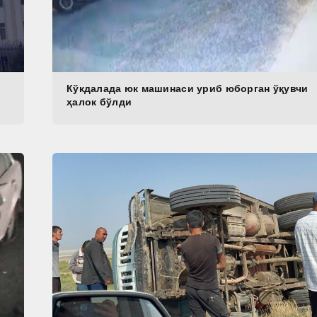
Кўкдалада юк машинаси уриб юборган ўқувчи
ҳалок бўлди