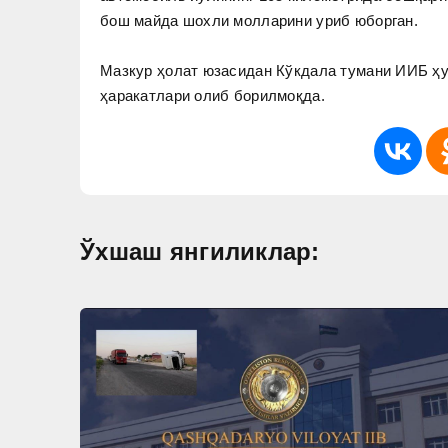
бош майда шохли молларини уриб юборган.
Мазкур ҳолат юзасидан Кўкдала тумани ИИБ ҳуз
ҳаракатлари олиб борилмоқда.
Ўхшаш янгиликлар: