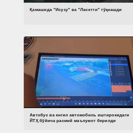
Қамашида "Исузу" ва "Ласетти" тўқнашди
Автобус ва енгил автомобиль иштирокидаги
ЙТҲ бўйича расмий маълумот берилди