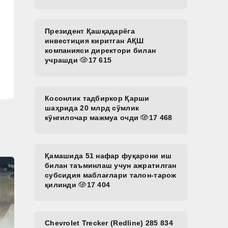
Президент Қашқадарёга
инвестиция киритган АҚШ
компанияси директори билан
учрашди
17 615
Косонлик тадбиркор Қарши
шаҳрида 20 млрд сўмлик
кўнгилочар мажмуа очди
17 468
Қамашида 51 нафар фуқарони иш
билан таъминлаш учун ажратилган
субсидия маблағлари талон-тарож
қилинди
17 404
Chevrolet Trecker (Redline) 285 834