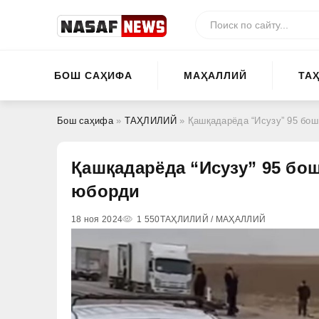
БОШ САҲИФА
МАҲАЛЛИЙ
ТА
Бош саҳифа
»
ТАҲЛИЛИЙ
» Қашқадарёда “Исузу” 95 бо
Қашқадарёда “Исузу” 95 бо
юборди
18 ноя 2024
1 550
ТАҲЛИЛИЙ / МАҲАЛЛИЙ