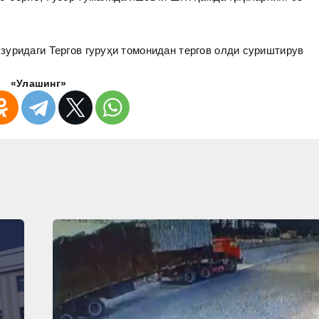
уридаги Тергов гуруҳи томонидан тергов олди суриштирув
«Улашинг»