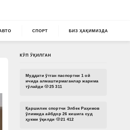
АВТО
СПОРТ
БИЗ ҲАҚИМИЗДА
КЎП ЎҚИЛГАН
Муддати ўтган паспортни 1 ой
ичида алмаштирмаганлар жарима
тўлайди
25 311
Қаршилик спортчи Элбек Раҳимов
ўлимида айбдор 26 кишига суд
ҳукми ўқилди
21 412