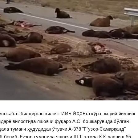
уносабат билдирган вилоят ИИБ ЙҲХБга кўра, жорий йилнинг
ндарё вилоятида яшовчи фуқаро А.С. бошқарувида бўлган
дала тумани ҳудудидан ўтувчи А-378 "Г"узор-Самарқанд"
 бориб, Ғузор туманида яшовчи Ш.Т. ҳамда Қ.Қ.ларнинг 95