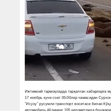
Ижтимоий тармоқларда тарқалган хабарларга м
17 ноябрь куни соат 05:00лар чамасидан Сурхо
"Исузу" русумли транспорт воситаси билан Кўк
автомобиль йўлининг 105 километрида бошқариб