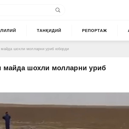
ҲЛИЛИЙ
ТАНҚИДИЙ
РЕПОРТАЖ
ш майда шохли молларни уриб юборди
ш майда шохли молларни уриб