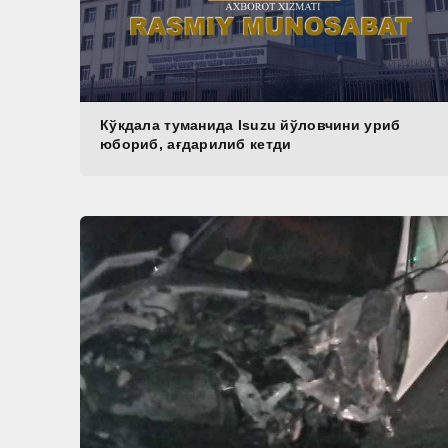
Кўкдала туманида Isuzu йўловчини уриб
юбориб, ағдарилиб кетди