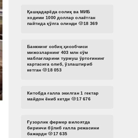
Қашқадарёда солиқ ва МИБ
ходими 1000 доллар олаётган
пайтида қўлга олинди
18 369
Банкнинг собиқ ҳисобчиси
мижозларнинг 403 млн сўм
маблағларини турмуш ўртоғининг
картасига олиб, ўзлаштириб
кетган
18 053
Китобда ғалла экилган 1 гектар
майдон ёниб кетди
17 676
Ғузорлик фермер вилоятда
биринчи бўлиб ғалла режасини
бажарди
17 635