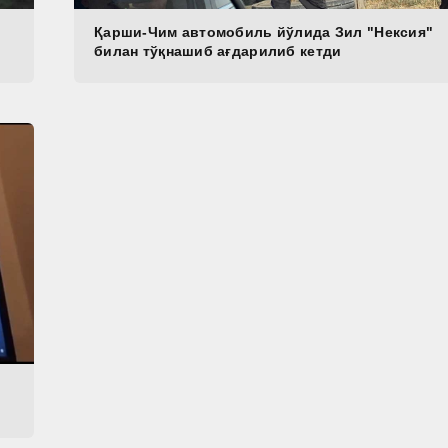
Қарши-Чим автомобиль йўлида Зил "Нексия"
билан тўқнашиб ағдарилиб кетди