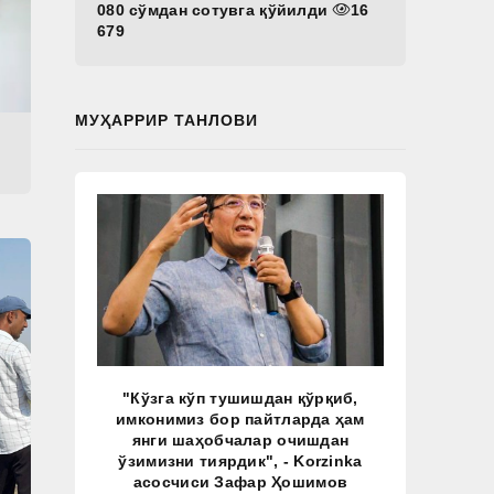
080 сўмдан сотувга қўйилди
16
679
МУҲАРРИР ТАНЛОВИ
"Кўзга кўп тушишдан қўрқиб,
имконимиз бор пайтларда ҳам
янги шаҳобчалар очишдан
ўзимизни тиярдик", - Korzinka
асосчиси Зафар Ҳошимов